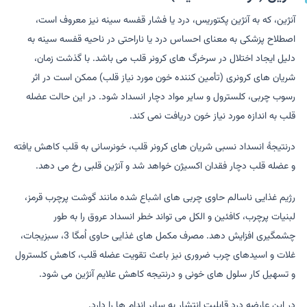
آنژین، که به آنژین پکتوریس، درد یا فشار قفسه سینه نیز معروف است،
اصطلاح پزشکی به معنای احساس درد یا ناراحتی در ناحیه قفسه سینه به
دلیل ایجاد اختلال در سرخرگ های کرونر قلب می باشد. با گذشت زمان،
شریان های کرونری (تأمین کننده خون مورد نیاز قلب) ممکن است در اثر
رسوب چربی، کلسترول و سایر مواد دچار انسداد شود. در این حالت عضله
قلب به اندازه مورد نیاز خون دریافت نمی کند.
درنتیجۀ انسداد نسبی شریان های کرونر قلب، خونرسانی به قلب کاهش یافته
و عضله قلب دچار فقدان اکسیژن خواهد شد و آنژین قلبی رخ می دهد.
رژیم غذایی ناسالم حاوی چربی های اشباع شده مانند گوشت پرچرب قرمز،
لبنیات پرچرب، کافئین و الکل می تواند خطر انسداد عروق را به طور
چشمگیری افزایش دهد. مصرف مکمل های غذایی حاوی اُمگا 3، سبزیجات،
غلات و اسیدهای چرب ضروری نیز باعث تقویت عضله قلب، کاهش کلسترول
و تسهیل کار سلول های خونی و درنتیجه کاهش علایم آنژین می شود.
در این عارضه درد قابلیت انتشار به سایر اندام ها را دارد.