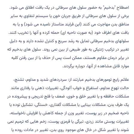
اصطلاح "بدخیم" به حضور سلول های سرطانی در یک بافت اطلاق می شود.
برخی از سلول های سرطانی از طریق جریان خون یا سیستم لنفاوی به سایر
مناطق بدن مهاجرت می کنند (این فرایند متاستاز نامیده می شود) و یا به
بافت های اطراف خود (به صورت ناحیه ای) حمله کرده و آنها را تخریب کنند.
سلولهای بدخیم سرطانی تمایل به رشد سریع و کنترل نشده دارند و به دلیل
تغییر در ترکیب ژنتیکی به طور طبیعی از بین نمی روند. سلول های بدخیم که
در برابر درمان مقاوم هستند، ممکن است پس از حذف یا از بین رفتن کلیه
موارد قابل مشاهده از آنها، دوباره برگردند.
علائم رایج تومورهای بدخیم عبارتند از: سردردهای شدید و مداوم، تشنج،
حالت تهوع مداوم، استفراغ و خواب آلودگی، تغییرات ذهنی یا رفتاری مانند
مشکلات حافظه و یا تغییر خلق و خوی، ضعف یا فلج تدریجی و پیشرونده در
یک طرف بدن، مشکلات بینایی یا مشکلات گفتاری، خستگی، تشکیل توده یا
ناحیه ضخیم در زیر پوست، تغییر وزن از جمله کاهش یا افزایش ناخواسته،
تغییرات پوستی مانند زردی، تیرگی یا قرمزی پوست، زخم هایی که ترمیم نمی
شوند یا تغییر شکل در خال های موجود روی بدن، تغییر در عادات روده یا