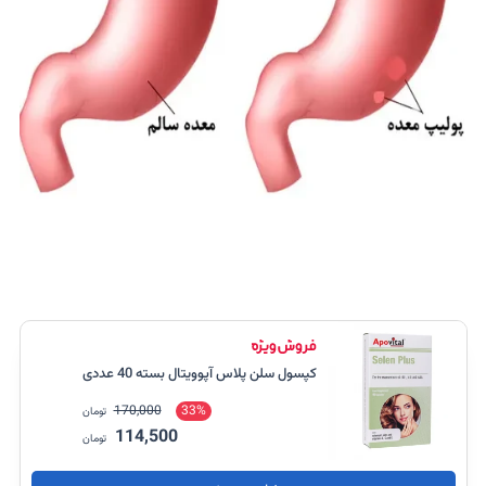
کپسول سلن پلاس آپوویتال بسته 40 عددی
170,000
33%
تومان
114,500
تومان