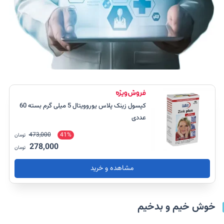
کپسول زینک پلاس یوروویتال 5 میلی گرم بسته 60
عددی
473,000
41%
تومان
278,000
تومان
مشاهده و خرید
خوش خیم و بدخیم