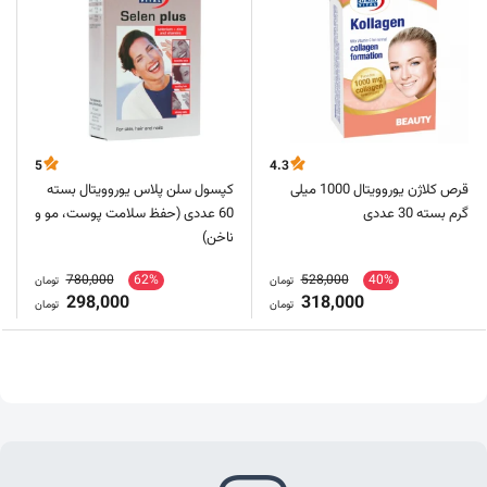
5
4.3
قرص کلاژن یوروویتال 1000 میلی
کپسول سلن پلاس یوروویتال بسته
گرم بسته 30 عددی
60 عددی (حفظ سلامت پوست، مو و
ناخن)
780,000
62%
528,000
40%
تومان
تومان
298,000
318,000
تومان
تومان