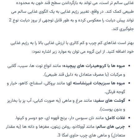
غذایی سالم تر است، می تواند به بازگرداندن سطح قند خون به محدوده
طبیعی کمک کند. در واقع، تغییر رژیم غذایی به یک الگوی غذایی سالم می
تواند پیش دیابت را معکوس کرده و به طور قابل توجهی از بروز دیابت نوع 2
جلوگیری کند.
بهتر است غذاهای کم چرب و کم کالری با ارزش غذایی بالا را به رژیم غذایی
خود اضافه کنید. از این گروه می توان به موارد زیر اشاره نمود:
میوه ها با کربوهیدرات های پیچیده:
مانند انواع توت ها، سیب، گلابی
و مرکبات (با مصرف متعادل به دلیل قند طبیعی).
میوه ها سبزیجات غیرنشاسته ای:
مانند بروکلی، اسفناج، کاهو، خیار و
گوجه فرنگی.
گوشت های سفید:
مانند مرغ و ماهی (به صورت کبابی، آب پز یا بخارپز
و بدون پوست).
غلات کامل:
مانند نان سبوس دار، برنج قهوه ای، جو دوسر و کینوا.
چربی های سالم:
مانند آووکادو، روغن زیتون، مغزها و دانه ها (به مقدار
متعادل) و ماهی های چرب حاوی امگا 3.