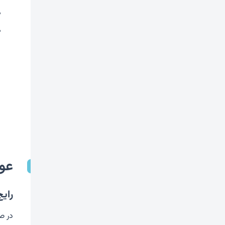
عوا
رایج
در ص