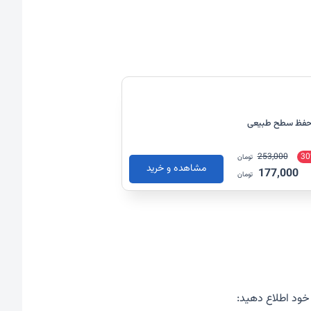
مک به حفظ سطح طبیعی
253,000
30
تومان
مشاهده و خرید
177,000
تومان
 خود اطلاع دهید: