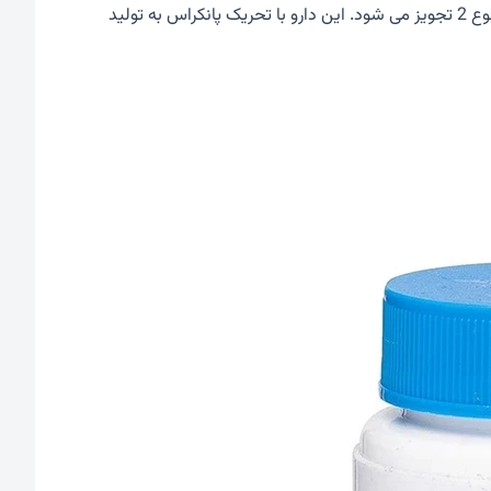
گلیپیزاید معمولاً برای کمک به کاهش سطح قند خون در افراد مبتلا به دیابت نوع 2 تجویز می شود. این دارو با تحریک پانکراس به تولید