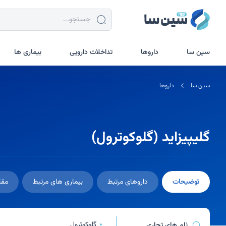
جستجو در سین سا
سین سا
داروها
تداخلات دارویی
بیماری ها
سین سا
داروها
گلیپیزاید (گلوکوترول)
توضیحات
داروهای مرتبط
بیماری های مرتبط
مقا
گلوکوترول
نام های تجاری