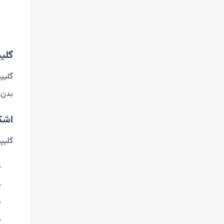
گلی
گلیپ
بدن ک
اشکا
گلیپ