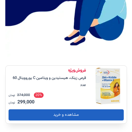
قرص زینک، هیستیدین و ویتامین C یوروویتال 60
عدد
374,000
20%
تومان
299,000
تومان
مشاهده و خرید