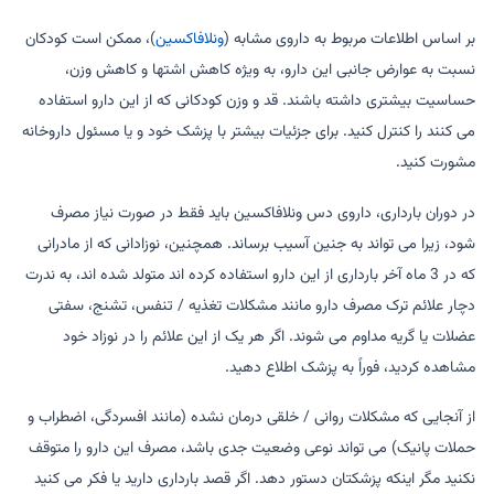
بر اساس اطلاعات مربوط به داروی مشابه (
ونلافاکسین
)، ممکن است کودکان
نسبت به عوارض جانبی این دارو، به ویژه کاهش اشتها و کاهش وزن،
حساسیت بیشتری داشته باشند. قد و وزن کودکانی که از این دارو استفاده
می کنند را کنترل کنید. برای جزئیات بیشتر با پزشک خود و یا مسئول داروخانه
مشورت کنید.
در دوران بارداری، داروی دس ونلافاکسین باید فقط در صورت نیاز مصرف
شود، زیرا می تواند به جنین آسیب برساند. همچنین، نوزادانی که از مادرانی
که در 3 ماه آخر بارداری از این دارو استفاده کرده اند متولد شده اند، به ندرت
دچار علائم ترک مصرف دارو مانند مشکلات تغذیه / تنفس، تشنج، سفتی
عضلات یا گریه مداوم می شوند. اگر هر یک از این علائم را در نوزاد خود
مشاهده کردید، فوراً به پزشک اطلاع دهید.
از آنجایی که مشکلات روانی / خلقی درمان نشده (مانند افسردگی، اضطراب و
حملات پانیک) می تواند نوعی وضعیت جدی باشد، مصرف این دارو را متوقف
نکنید مگر اینکه پزشکتان دستور دهد. اگر قصد بارداری دارید یا فکر می کنید