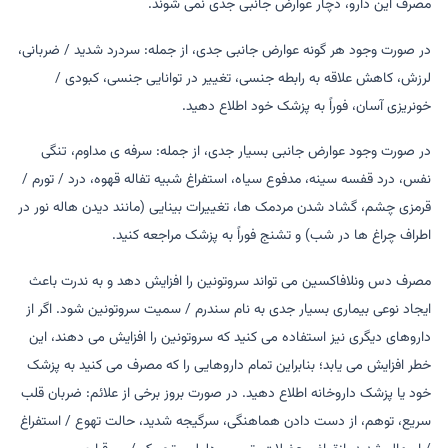
مصرف این دارو، دچار عوارض جانبی جدی نمی شوند.
در صورت وجود هر گونه عوارض جانبی جدی، از جمله: سردرد شدید / ضربانی،
لرزش، کاهش علاقه به رابطه جنسی، تغییر در توانایی جنسی، کبودی /
خونریزی آسان، فوراً به پزشک خود اطلاع دهید.
در صورت وجود عوارض جانبی بسیار جدی، از جمله: سرفه ی مداوم، تنگی
نفس، درد قفسه سینه، مدفوع سیاه، استفراغ شبیه تفاله قهوه، درد / تورم /
قرمزی چشم، گشاد شدن مردمک ها، تغییرات بینایی (مانند دیدن هاله نور در
اطراف چراغ ها در شب) و تشنج فوراً به پزشک مراجعه کنید.
مصرف دس ونلافاکسین می تواند سروتونین را افزایش دهد و به ندرت باعث
ایجاد نوعی بیماری بسیار جدی به نام سندرم / سمیت سروتونین شود. اگر از
داروهای دیگری نیز استفاده می کنید که سروتونین را افزایش می دهند، این
خطر افزایش می یابد؛ بنابراین تمام داروهایی را که مصرف می کنید به پزشک
خود یا پزشک داروخانه اطلاع دهید. در صورت بروز برخی از علائم: ضربان قلب
سریع، توهم، از دست دادن هماهنگی، سرگیجه شدید، حالت تهوع / استفراغ