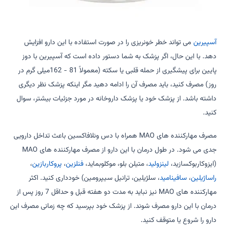
آسپیرین
می تواند خطر خونریزی را در صورت استفاده با این دارو افزایش
دهد. با این حال، اگر پزشک به شما دستور داده است که آسپیرین با دوز
پایین برای پیشگیری از حمله قلبی یا سکته (معمولاً 81 - 162میلی گرم در
روز) مصرف کنید، باید مصرف آن را ادامه دهید مگر اینکه پزشک نظر دیگری
داشته باشد. از پزشک خود یا پزشک داروخانه در مورد جزئیات بیشتر، سوال
کنید.
مصرف مهارکننده های MAO همراه با دس ونلافاکسین باعث تداخل دارویی
جدی می شود. در طول درمان با این دارو از مصرف مهارکننده های MAO
(ایزوکاربوکسازید،
لینزولید
، متیلن بلو، موکلوبماید،
فنلزین
،
پروکاربازین
،
راساژیلین
،
سافینامید
، سلژیلین، ترانیل سیپرومین) خودداری کنید. اکثر
مهارکننده های MAO نیز نباید به مدت دو هفته قبل و حداقل 7 روز پس از
درمان با این دارو مصرف شوند. از پزشک خود بپرسید که چه زمانی مصرف این
دارو را شروع یا متوقف کنید.