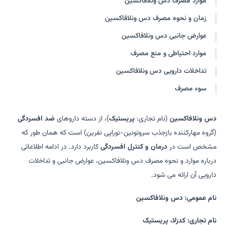
موارد مصرف دس ونلافاکسین
زمان و نحوه مصرف دس ونلافاکسین
عوارض جانبی دس ونلافاکسین
موارد احتیاطی و منع مصرف
تداخلات دارویی دس ونلافاکسین
سوء مصرف
دس ونلافاکسین
(نام تجاری:
پریستیک
)، از دسته داروهای
ضد افسردگی
(گروه مهارکننده بازجذب سروتونین-نوراپی نفرین) است که همان طور که
مشخص است در
درمان و کنترل افسردگی
کاربرد دارد. در ادامه اطلاعاتی
درباره موارد و نحوه مصرف دس ونلافاکسین، عوارض جانبی و تداخلات
دارویی آن ارائه می شود.
نام عمومی: دس ونلافاکسین
نام تجاری: کدزلا، پریستیک