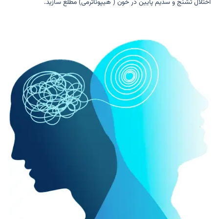
اختلال تشنج و سدیم پایین در خون ( هیپوناترمی) مطلع سازید.