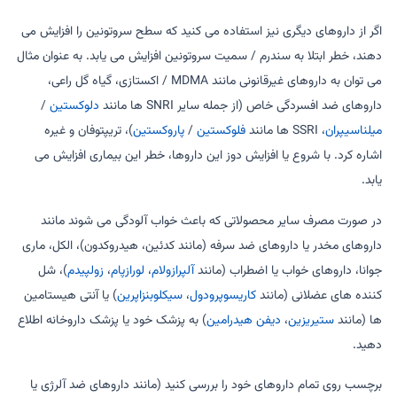
اگر از داروهای دیگری نیز استفاده می کنید که سطح سروتونین را افزایش می
دهند، خطر ابتلا به سندرم / سمیت سروتونین افزایش می یابد. به عنوان مثال
می توان به داروهای غیرقانونی مانند MDMA / اکستازی، گیاه گل راعی،
داروهای ضد افسردگی خاص (از جمله سایر SNRI ها مانند
دلوکستین
/
میلناسیپران
، SSRI ها مانند
فلوکستین
/
پاروکستین
)، تریپتوفان و غیره
اشاره کرد. با شروع یا افزایش دوز این داروها، خطر این بیماری افزایش می
یابد.
در صورت مصرف سایر محصولاتی که باعث خواب آلودگی می شوند مانند
داروهای مخدر یا داروهای ضد سرفه (مانند کدئین، هیدروکدون)، الکل، ماری
جوانا، داروهای خواب یا اضطراب (مانند
آلپرازولام
،
لورازپام
،
زولپیدم
)، شل
کننده های عضلانی (مانند
کاریسوپرودول
،
سیکلوبنزاپرین
) یا آنتی هیستامین
ها (مانند
ستیریزین
،
دیفن هیدرامین
) به پزشک خود یا پزشک داروخانه اطلاع
دهید.
برچسب روی تمام داروهای خود را بررسی کنید (مانند داروهای ضد آلرژی یا