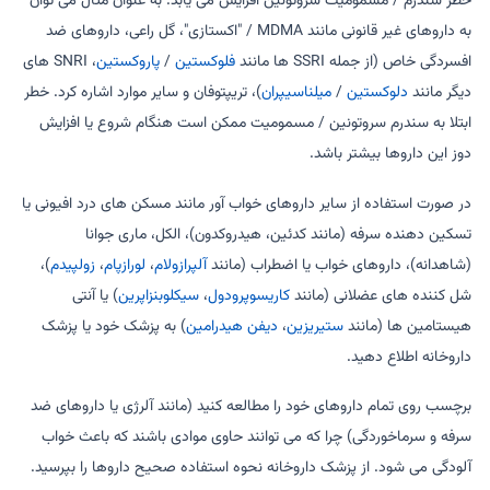
خطر سندرم / مسمومیت سروتونین افزایش می یابد. به عنوان مثال می توان
به داروهای غیر قانونی مانند MDMA / "اکستازی"، گل راعی، داروهای ضد
افسردگی خاص (از جمله SSRI ها مانند
فلوکستین
/
پاروکستین
، SNRI های
دیگر مانند
دلوکستین
/
میلناسیپران
)، تریپتوفان و سایر موارد اشاره کرد. خطر
ابتلا به سندرم سروتونین / مسمومیت ممکن است هنگام شروع یا افزایش
دوز این داروها بیشتر باشد.
در صورت استفاده از سایر داروهای خواب آور مانند مسکن های درد افیونی یا
تسکین دهنده سرفه (مانند کدئین، هیدروکدون)، الکل، ماری جوانا
(شاهدانه)، داروهای خواب یا اضطراب (مانند
آلپرازولام
،
لورازپام
،
زولپیدم
)،
شل کننده های عضلانی (مانند
کاریسوپرودول
،
سیکلوبنزاپرین
) یا آنتی
هیستامین ها (مانند
ستیریزین
،
دیفن هیدرامین
) به پزشک خود یا پزشک
داروخانه اطلاع دهید.
برچسب روی تمام داروهای خود را مطالعه کنید (مانند آلرژی یا داروهای ضد
سرفه و سرماخوردگی) چرا که می توانند حاوی موادی باشند که باعث خواب
آلودگی می شود. از پزشک داروخانه نحوه استفاده صحیح داروها را بپرسید.