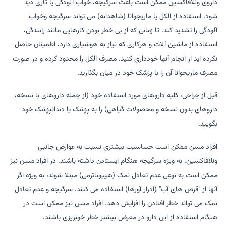
داروی ونلافاکسین ممکن است باعث سرگیجه، خواب آلودگی یا تاری دید
شود. استفاده از الکل یا ماریجوانا (شاهدانه) می تواند سرگیجه وخواب
آلودگی را تشدید کند. تا زمانی که از بی خطر بودن کارهایی مانند رانندگی،
استفاده از ماشین آلات و هرکاری که نیاز به هوشیاری دارد، اطمینان حاصل
نکرده اید از انجام آنها خودداری کنید. مصرف الکل را محدود کرده و در صورت
مصرف ماریجوانا آن را با پزشک خود در میان بگذارید.
قبل از جراحی، کلیه داروهای مورد استفاده خود (از جمله داروهای با نسخه،
داروهای بدون نسخه و محصولات گیاهی) را به پزشک یا دندانپزشک خود
بگویید.
افراد مسن ممکن است حساسیت بیشتری نسبت به عوارض جانبی
ونلافاکسین، به ویژه سرگیجه هنگام ایستادن داشته باشند. در افراد مسن نیز
ممکن است به نوعی عدم تعادل نمک (هیپوناترمی) مبتلا شوند، به ویژه اگر
آنها از "قرص های آب" (ادرار آورها) استفاده می کنند. سرگیجه و عدم تعادل
نمک می تواند خطر افتادن را افزایش دهد. افراد مسن نیز ممکن است در
هنگام استفاده از این دارو در معرض بیشتر خطر خونریزی باشند.