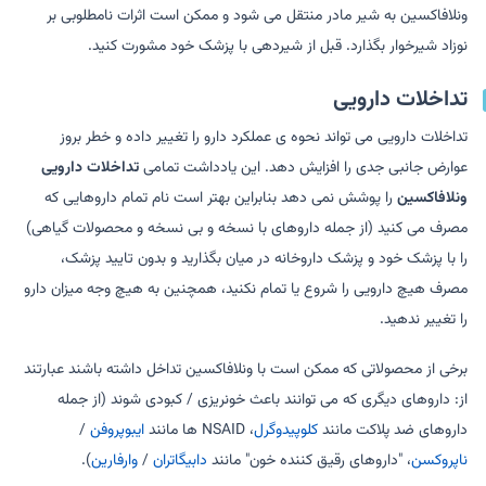
ونلافاکسین به شیر مادر منتقل می شود و ممکن است اثرات نامطلوبی بر
نوزاد شیرخوار بگذارد. قبل از شیردهی با پزشک خود مشورت کنید.
تداخلات دارویی
تداخلات دارویی می تواند نحوه ی عملکرد دارو را تغییر داده و خطر بروز
عوارض جانبی جدی را افزایش دهد. این یادداشت تمامی
تداخلات دارویی
ونلافاکسین
را پوشش نمی دهد بنابراین بهتر است نام تمام داروهایی که
مصرف می کنید (از جمله داروهای با نسخه و بی نسخه و محصولات گیاهی)
را با پزشک خود و پزشک داروخانه در میان بگذارید و بدون تایید پزشک،
مصرف هیچ دارویی را شروع یا تمام نکنید، همچنین به هیچ وجه میزان دارو
را تغییر ندهید.
برخی از محصولاتی که ممکن است با ونلافاکسین تداخل داشته باشند عبارتند
از: داروهای دیگری که می توانند باعث خونریزی / کبودی شوند (از جمله
داروهای ضد پلاکت مانند
کلوپیدوگرل
، NSAID ها مانند
ایبوپروفن
/
ناپروکسن
، "داروهای رقیق کننده خون" مانند
دابیگاتران
/
وارفارین
).