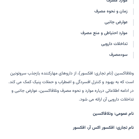
موارد مصرف
ونولا
دپراکسین
زمان و نحوه مصرف
وکسور
ونابید
ونلافاکسین-حکیم
فلاکسور
عوارض جانبی
ونلابایوکس
موارد احتیاطی و منع مصرف
تداخلات دارویی
سوءمصرف
ونلافاکسین (نام تجاری: افکسور)، از داروهای مهارکننده بازجذب سروتونین
است که به بهبود و کنترل افسردگی و اضطراب و حملات پنیک کمک می کند.
در ادامه اطلاعاتی درباره موارد و نحوه مصرف ونلافاکسین، عوارض جانبی و
تداخلات دارویی آن ارائه می شود.
نام عمومی: ونلافاکسین
نام تجاری: افکسور اکس آر، افکسور