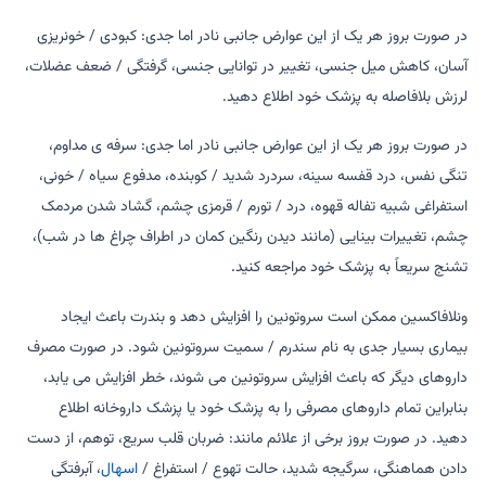
در صورت بروز هر یک از این عوارض جانبی نادر اما جدی: کبودی / خونریزی
آسان، کاهش میل جنسی، تغییر در توانایی جنسی، گرفتگی / ضعف عضلات،
لرزش بلافاصله به پزشک خود اطلاع دهید.
در صورت بروز هر یک از این عوارض جانبی نادر اما جدی: سرفه ی مداوم،
تنگی نفس، درد قفسه سینه، سردرد شدید / کوبنده، مدفوع سیاه / خونی،
استفراغی شبیه تفاله قهوه، درد / تورم / قرمزی چشم، گشاد شدن مردمک
چشم، تغییرات بینایی (مانند دیدن رنگین کمان در اطراف چراغ ها در شب)،
تشنج سریعاً به پزشک خود مراجعه کنید.
ونلافاکسین ممکن است سروتونین را افزایش دهد و بندرت باعث ایجاد
بیماری بسیار جدی به نام سندرم / سمیت سروتونین شود. در صورت مصرف
داروهای دیگر که باعث افزایش سروتونین می شوند، خطر افزایش می یابد،
بنابراین تمام داروهای مصرفی را به پزشک خود یا پزشک داروخانه اطلاع
دهید. در صورت بروز برخی از علائم مانند: ضربان قلب سریع، توهم، از دست
دادن هماهنگی، سرگیجه شدید، حالت تهوع / استفراغ /
اسهال
، آبرفتگی