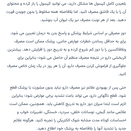
بلعیدن کامل کپسول ها مشکل دارید، می توانید کپسول را باز کرده و محتوای
آن را با یک قاشق مصرف کنید. اما بلافاصله همه مخلوط را بدون جویدن قورت
دهید. بعد از هر نوبت مصرف نیز یک لیوان آب بنوشید.
دوز مصرفی بر اساس شرایط پزشکی و پاسخ بدن به درمان تعیین می شود.
برای به حداقل رساندن خطرات عوارض جانبی، پزشک ممکن است مصرف
ونلافاکسین را با دوز کم شروع کرده و به تدریج دوز را افزایش دهد. بیشترین
اثربخشی دارو در نتیجه مصرف منظم آن حاصل می شود؛ بنابراین برای
جلوگیری از فراموش کردن مصرف دارو، آن را هر روز در یک زمان خاص مصرف
کنید.
حتی پس از بهبودی علائم نیز مصرف دارو نباید بدون مشورت با پزشک قطع
شود. قطع ناگهانی دارو، می تواند باعث تشدید برخی عوارض شود؛ بنابراین
لازم است ابتدا میزان دوز دارو به تدریج کاهش یابد. همچنین، ممکن است
علائمی مانند گیجی، نوسانات خلقی، سردرد، خستگی، تغییرات خواب و
احساسات کوتاه مدت مشابه شوک الکتریکی را تجربه کنید. هرگونه علائم
جدید یا تشدید آنها را بلافاصله به پزشک خود اطلاع دهید.