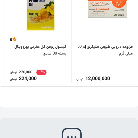
5
فرآورده دارویی طبیعی هلیگزور اِم 50
کپسول روغن گل مغربی یوروویتال
میلی گرم
بسته 30 عددی
270,000
17%
تومان
224,000
12,000,000
تومان
تومان