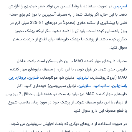
آسپیرین
در صورت استفاده با ونلافاکسین می تواند خطر خونریزی را افزایش
دهد. با این حال، اگر پزشک شما را به مصرف آسپیرین با دوز کم برای حمله
قلبی یا پیشگیری از سکته مغزی (معمولاً در دوزهای 81-325 میلی گرم در
روز) راهنمایی کرده است، باید آن را ادامه دهید، مگر اینکه پزشک تجویز
دیگری کرده باشد. از پزشک یا پزشک داروخانه برای اطلاع از جزئیات بیشتر
سوال کنید.
مصرف داروهای مهار کننده MAO با این دارو ممکن است باعث تداخل
دارویی جدی شود. در طول درمان با این دارو از مصرف داروهای مهار کننده
MAO (ایزوکاربوکسازید،
لینزولید
، متیلن بلو، موکلوبماید،
فنلزین
،
پروکاربازین
،
راساژیلین
،
سافینامید
،
سلژیلین
، ترانیل سیپرومین) خودداری کنید. اکثر
داروهای مهار کننده MAO نیز نباید به مدت دو هفته قبل و حداقل 7 روز پس
از درمان با این دارو مصرف شوند. از پزشک خود در مورد زمان مناسب شروع
یا قطع مصرف این دارو سوال کنید.
در صورت استفاده از داروهای دیگری که باعث افزایش سروتونین می شوند،