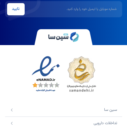
شماره موبایل یا ایمیل
تایید
سین سا
تداخلات دارویی