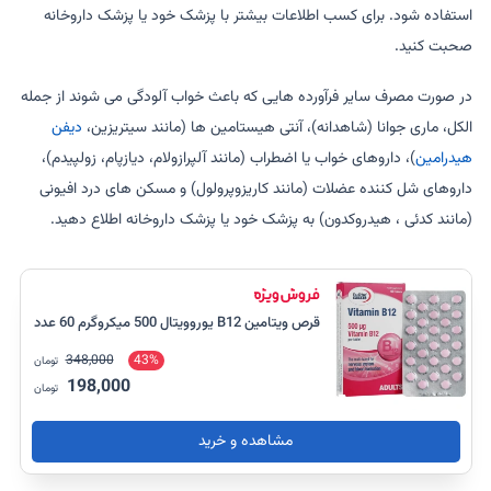
استفاده شود. برای کسب اطلاعات بیشتر با پزشک خود یا پزشک داروخانه
صحبت کنید.
در صورت مصرف سایر فرآورده هایی که باعث خواب آلودگی می شوند از جمله
الکل، ماری جوانا (شاهدانه)، آنتی هیستامین ها (مانند سیتریزین،
دیفن
هیدرامین
)، داروهای خواب یا اضطراب (مانند آلپرازولام، دیازپام، زولپیدم)،
داروهای شل کننده عضلات (مانند کاریزوپرولول) و مسکن های درد افیونی
(مانند کدئی ، هیدروکدون) به پزشک خود یا پزشک داروخانه اطلاع دهید.
قرص ویتامین B12 یوروویتال 500 میکروگرم 60 عدد
348,000
43%
تومان
198,000
تومان
مشاهده و خرید