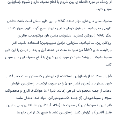
از پزشک در مورد فاصله ی بین شروع یا قطع مصرف دارو و شروع راساژیلین
سؤال کنید.
مصرف سایر داروهای مهار کننده MAO با این دارو ممکن است باعث تداخل
دارویی جدی شود. در طول درمان با این دارو از هیچ گونه داروی مهار کننده
دیگر MAO (ایزوکارباکسازید، لاینزولید، متیلن بلو، موکلوبماید، فنلزین،
پروکاربازین، سافینامید، سلژیلین، ترانیل سیپرومین) استفاده نکنید. اکثر
بازدارنده های MAO نیز نباید به مدت دو هفته قبل و بعد از درمان با این دارو
مصرف شوند. از پزشک خود در مورد زمان شروع یا قطع مصرف این دارو سوال
کنید.
قبل از استفاده از راساژیلین، استفاده از داروهایی که ممکن است خطر فشار
خون بسیار بالا (بحران فشار خون) را در صورت ترکیب با راساژیلین افزایش
دهند، از جمله محصولات گیاهی (مانند افدرا / ما هوانگ)، آلرژی و محصولات
سرفه و سرماخوردگی (از جمله دکسترومتورفان، مواد ضد احتقان مانند
فنیلفرین / سودوفدرین) و محرک ها (مانند آمفتامین ها، افدرین، اپی نفرین،
فنیل آلانین) را گزارش کنید. راساژیلین نباید با هیچ یک از این داروها