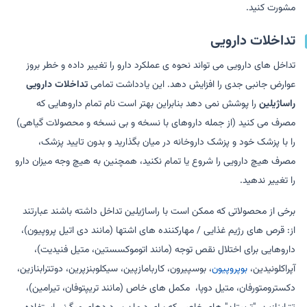
مشورت کنید.
تداخلات دارویی
تداخل های دارویی می تواند نحوه ی عملکرد دارو را تغییر داده و خطر بروز
عوارض جانبی جدی را افزایش دهد. این یادداشت تمامی
تداخلات دارویی
راساژیلین
را پوشش نمی دهد بنابراین بهتر است نام تمام داروهایی که
مصرف می کنید (از جمله داروهای با نسخه و بی نسخه و محصولات گیاهی)
را با پزشک خود و پزشک داروخانه در میان بگذارید و بدون تایید پزشک،
مصرف هیچ دارویی را شروع یا تمام نکنید، همچنین به هیچ وجه میزان دارو
را تغییر ندهید.
برخی از محصولاتی که ممکن است با راساژیلین تداخل داشته باشند عبارتند
از: قرص های رژیم غذایی / مهارکننده های اشتها (مانند دی اتیل پروپیون)،
داروهایی برای اختلال نقص توجه (مانند اتوموکسستین، متیل فنیدیت)،
آپراکلونیدین، ​​
بوپروپیون
، بوسپیرون، کاربامازپین، سیکلوبنزپرین، دوتترابنازین،
دکسترومتورفان، متیل دوپا، ​​ مکمل های خاص (مانند تریپتوفان، تیرامین)،