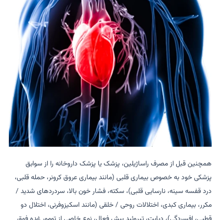
همچنین قبل از مصرف راساژیلین، پزشک یا پزشک داروخانه را از سوابق
پزشکی خود به خصوص بیماری قلبی (مانند بیماری عروق کرونر، حمله قلبی،
درد قفسه سینه، نارسایی قلبی)، سکته، فشار خون بالا، سردردهای شدید /
مکرر، بیماری کبدی، اختلالات روحی / خلقی (مانند اسکیزوفرنی، اختلال دو
قطبی، افسردگی)، دیابت، تیروئید بیش فعال، نوع خاصی از تومور غده فوق