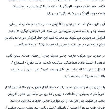
نکنید. خطر ابتلا به خواب آلودگی با استفاده از الکل یا سایر داروهایی که
باعث خواب آلودگی می شوند افزایش می یابد.
این دارو ممکن است سروتونین را افزایش دهد و بندرت باعث ایجاد بیماری
بسیار جدی به نام سندرم سروتونین می شود. اگر داروهای دیگری که باعث
افزایش سروتونین می شوند نیز مصرف کنید،این خطر افزایش می یابد؛ بنابراین
تمام داروهای مصرفی خود را به پزشک خود یا پزشک داروخانه بگویید.
در صورت بروز هرگونه عارضه جانبی بسیار جدی، از جمله: ضربان سریع قلب،
توهم، از دست دادن هماهنگی، سرگیجه شدید، حالت تهوع / استفراغ /
اسهال، لرزش عضلات، تب غیر قابل وصف، تحریک غیر عادی / بی قراری،
بلافاصله به پزشک مراجعه کنید.
راساژیلین به ندرت ممکن است باعث حمله فشار خون بسیار بالا (بحران فشار
خون) شود. بسیاری از تداخلات دارویی و غذایی می تواند این خطر را افزایش
دهد. در صورت بروز هر یک از این عوارض جانبی جدی مانند سردرد شدید،
ضربان قلب سریع / آهسته / نامنظم / تپش قلب، درد قفسه سینه، سفتی /