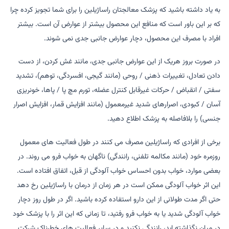
به یاد داشته باشید که پزشک معالجتان راساژیلین را برای شما تجویز کرده چرا
که بر این باور است که منافع این محصول بیشتر از عوارض آن است. بیشتر
افراد با مصرف این محصول، دچار عوارض جانبی جدی نمی شوند.
در صورت بروز هریک از این عوارض جانبی جدی، مانند غش کردن، از دست
دادن تعادل، تغییرات ذهنی / روحی (مانند گیجی، افسردگی، توهم)، تشدید
سفتی / انقباض / حرکات غیرقابل کنترل عضله، تورم مچ پا / پاها، خونریزی
آسان / کبودی، اصرارهای شدید غیرمعمول (مانند افزایش قمار، افزایش اصرار
جنسی) را بلافاصله به پزشک اطلاع دهید.
برخی از افرادی که راساژیلین مصرف می کنند در طول فعالیت های معمول
روزمره خود (مانند مکالمه تلفنی، رانندگی) ناگهان به خواب فرو می روند. در
بعضی موارد، خواب بدون احساس خواب آلودگی از قبل، اتفاق افتاده است.
این اثر خواب آلودگی ممکن است در هر زمان از درمان با راساژیلین رخ دهد
حتی اگر مدت طولانی از این دارو استفاده کرده باشید. اگر در طول روز دچار
خواب آلودگی شدید یا به خواب فرو رفتید، تا زمانی که این اثر را با پزشک خود
در میان نگذاشته اید، رانندگی نکنید و در سایر فعالیت های خطرناک شرکت