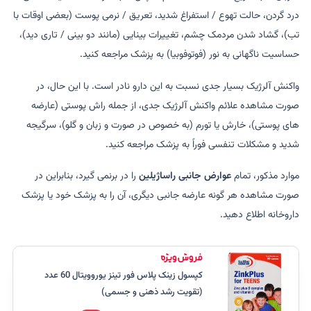
درد گردن، حالت تهوع / استفراغ شدید، تعریق / نرمی پوست (بعضی اوقات با
تب)، گشاد شدن مردمک چشم، تغییرات بینایی (مانند دو بینی / تاری دید)،
حساسیت ناگهانی به نور (فوتوفوبیا) به پزشک مراجعه کنید.
واکنش آلرژیک بسیار جدی نسبت به این دارو نادر است. با این حال، در
صورت مشاهده علائم واکنش آلرژیک جدی، از جمله راش پوستی (عارضه
های پوستی)، خارش یا تورم (به خصوص در صورت و زبان و گلو)، سرگیجه
شدید و مشکلات تنفسی فوراً به پزشک مراجعه کنید.
موارد مذکور، تمام
عوارض جانبی راساژیلین
را در برنمی گیرد، بنابراین در
صورت مشاهده هر گونه عارضه جانبی دیگری، آن را به پزشک خود یا پزشک
داروخانه اطلاع دهید.
کپسول زینک پلاس فور تینز یوروویتال 60 عدد
(تقویت رشد ذهنی و جسمی)