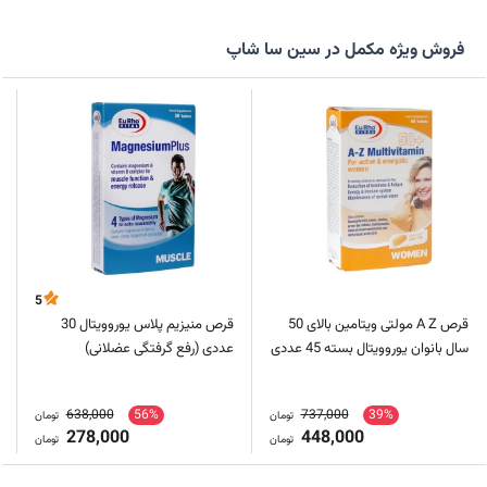
فروش ویژه مکمل در سین سا شاپ
5
قرص A Z مولتی ویتامین بالای 50
قرص منیزیم پلاس یوروویتال 30
سال بانوان یوروویتال بسته 45 عددی
عددی (رفع گرفتگی عضلانی)
638,000
56%
737,000
39%
تومان
تومان
278,000
448,000
تومان
تومان