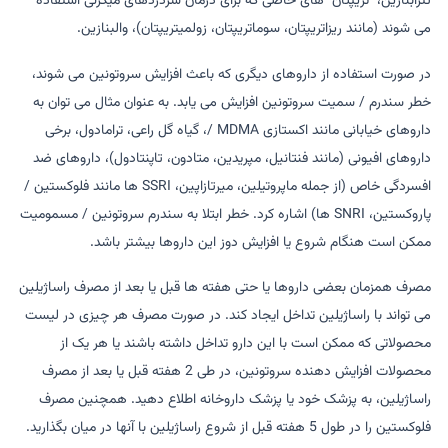
تترابنازین، "تریپتان" های خاصی که برای درمان سردردهای میگرنی استفاده
می شوند (مانند ریزاتریپتان، سوماتریپتان، زولمیتریپتان)، والبنازین.
در صورت استفاده از داروهای دیگری که باعث افزایش سروتونین می شوند،
خطر سندرم / سمیت سروتونین افزایش می یابد. به عنوان مثال می توان به
داروهای خیابانی مانند اکستازی MDMA /، گیاه گل راعی، ترامادول، برخی
داروهای افیونی (مانند فنتانیل، مپریدین، ​​متادون، تاپنتادول)، داروهای ضد
افسردگی خاص (از جمله ماپروتیلین، میرتازاپین، SSRI ها مانند فلوکستین /
پاروکستین، SNRI ها) اشاره کرد. خطر ابتلا به سندرم سروتونین / مسمومیت
ممکن است هنگام شروع یا افزایش دوز این داروها بیشتر باشد.
مصرف همزمان بعضی داروها یا حتی هفته ها قبل یا بعد از مصرف راساژیلین
می تواند با راساژیلین تداخل ایجاد کند. در صورت مصرف هر چیزی در لیست
محصولاتی که ممکن است با این دارو تداخل داشته باشند یا هر یک از
محصولات افزایش دهنده سروتونین، در طی 2 هفته قبل یا بعد از مصرف
راساژیلین، به پزشک خود یا پزشک داروخانه اطلاع دهید. همچنین مصرف
فلوکستین را در طول 5 هفته قبل از شروع راساژیلین با آنها در میان بگذارید.