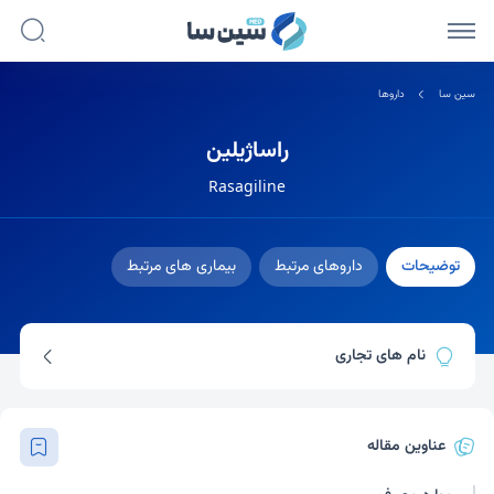
سین سا
داروها
راساژیلین
Rasagiline
توضیحات
داروهای مرتبط
بیماری های مرتبط
نام های تجاری
آزیلکت
عناوین مقاله