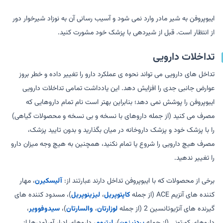
ایبوپروفن به شیر مادر وارد نمی شود و آسیب رسانی آن به نوزاد شیرخوار دور
از انتظار است. قبل از شیردهی با پزشک خود مشورت کنید.
تداخلات دارویی
تداخل های دارویی می تواند نحوه ی عملکرد دارو را تغییر داده و خطر بروز
عوارض جانبی جدی را افزایش دهد. این یادداشت تمامی تداخلات دارویی
ایبوپروفن را پوشش نمی دهد؛ بنابراین بهتر است نام تمام داروهایی که
مصرف می کنید (از جمله داروهای با نسخه و بی نسخه و محصولات گیاهی)
را با پزشک خود و پزشک داروخانه در میان بگذارید و بدون تایید پزشک،
مصرف هیچ دارویی را شروع یا تمام نکنید، همچنین به هیچ وجه میزان دارو
را تغییر ندهید.
برخی از محصولات که با ایبوپروفن تداخل دارند عبارتند از:
آلیسکیرن
، مهار
کننده های آنزیم ACE (از جمله
کاپتوپریل
،
لیزینوپریل
)، مسدود کننده های
گیرنده های آنژیوتانسین 2 (از جمله
لوزارتان
،
والسارتان
)،
سیدوفوویر
،
داروهای کورتونی (از جمله
پردنیزون
)،
لیتیوم
، داروهای ادرار آور(مدرها از