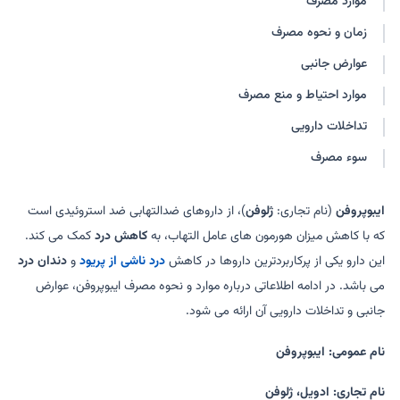
موارد مصرف
اکتوپین
ایبوپین
زمان و نحوه مصرف
ایبوپروفن-ناژو
ایبوپروفن سها
ایبوکیم
ایبوپروفن-شفا
عوارض جانبی
تدافن
ایبوپروفن-ندا
موارد احتیاط و منع مصرف
آری-پروفن
تداخلات دارویی
سوء مصرف
ایبوپروفن
(نام تجاری:
ژلوفن
)، از داروهای ضدالتهابی ضد استروئیدی است
که با کاهش میزان هورمون های عامل التهاب، به
کاهش درد
کمک می کند.
این دارو یکی از پرکاربردترین داروها در کاهش
درد ناشی از پریود
و
دندان درد
می باشد. در ادامه اطلاعاتی درباره موارد و نحوه مصرف ایبوپروفن، عوارض
جانبی و تداخلات دارویی آن ارائه می شود.
نام عمومی: ایبوپروفن
نام تجاری: ادویل، ژلوفن