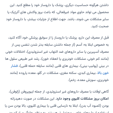
داشتن هرگونه حساسیت دیگری، پزشک یا داروساز خود را مطلع کنید. این
محصول می تواند حاوی مواد غیرفعالی، که باعث بروز واکنش های آلرژیک یا
سایر مشکلات می شوند، باشد. جهت اطلاع از جزئیات بیشتر، با داروساز خود
صحبت کنید.
قبل از مصرف این دارو، پزشک یا داروساز را از سوابق پزشکی خود آگاه کنید،
به خصوص ابتلا به: آسم (از جمله داشتن سابقه بدتر شدن تنفس پس از
مصرف آسپیرین یا سایر داروهای ضد التهاب غیر استروئیدی)، اختلالات خونی
(مانند کم خونی، مشکلات خونریزی یا انعقاد خون)، رشد غیر طبیعی سلول ها
در بینی (پولیپ بینی)، بیماری های قلبی (مانند سایقه حمله قلبی)،
فشار
خون بالا
، بیماری کبدی، سکته مغزی، مشکلات در گلو، معده یاروده (مانند
خونریزی، سوزش معده، زخم).
گاهی اوقات با مصرف داروهای غیر استروئیدی، از جمله ایبوپروفن (ژلوفن)،
امکان بروز مشکلات کلیوی وجود دارد
. این مشکلات در صورت دهیدراته
بودن (کمبود آب بدن)، ابتلا به نارسایی قلبی یا بیماری کلیوی، بالا بودن سن یا
استفاده از داروهای خاص، محتمل تر هستند. به منظور جلوگیری از کمبود