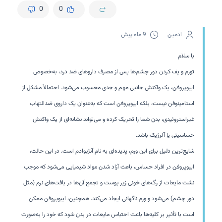
0
0
ادمین
9 ماه پیش
با سلام
تورم و پف کردن دور چشم‌ها پس از مصرف داروهای ضد درد، به‌خصوص
ایبوپروفن، یک واکنش جانبی مهم و جدی محسوب می‌شود. احتمالاً مشکل از
استامینوفن نیست، بلکه ایبوپروفن است که به‌عنوان یک داروی ضدالتهاب
غیراستروئیدی، بدن شما را تحریک کرده و می‌تواند نشانه‌ای از یک واکنش
حساسیتی یا آلرژیک باشد.
شایع‌ترین دلیل برای این ورم، پدیده‌ای به نام آنژیوادم است. در این حالت،
ایبوپروفن در افراد حساس، باعث آزاد شدن مواد شیمیایی می‌شود که موجب
نشت مایعات از رگ‌های خونی زیر پوست و تجمع آن‌ها در بافت‌های نرم (مثل
دور چشم) می‌شود و ورم ناگهانی ایجاد می‌کند. همچنین، ایبوپروفن ممکن
است با تأثیر بر کلیه‌ها باعث احتباس مایعات در بدن شود که خود را به‌صورت