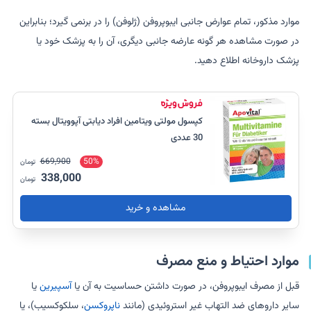
موارد مذکور، تمام عوارض جانبی ایبوپروفن (ژلوفن) را در برنمی گیرد؛ بنابراین
در صورت مشاهده هر گونه عارضه جانبی دیگری، آن را به پزشک خود یا
پزشک داروخانه اطلاع دهید.
کپسول مولتی ویتامین افراد دیابتی آپوویتال بسته
30 عددی
669,900
50%
تومان
338,000
تومان
مشاهده و خرید
موارد احتیاط و منع مصرف
قبل از مصرف ایبوپروفن، در صورت داشتن حساسیت به آن یا
آسپیرین
یا
سایر داروهای ضد التهاب غیر استروئیدی (مانند
ناپروکسن
، سلکوکسیب)، یا