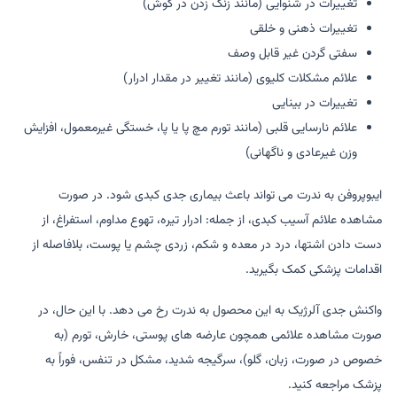
تغییرات در شنوایی (مانند زنگ زدن در گوش)
تغییرات ذهنی و خلقی
سفتی گردن غیر قابل وصف
علائم مشکلات کلیوی (مانند تغییر در مقدار ادرار)
تغییرات در بینایی
علائم نارسایی قلبی (مانند تورم مچ پا یا پا، خستگی غیرمعمول، افزایش
وزن غیرعادی و ناگهانی)
ایبوپروفن به ندرت می تواند باعث بیماری جدی کبدی شود. در صورت
مشاهده علائم آسیب کبدی، از جمله: ادرار تیره، تهوع مداوم، استفراغ، از
دست دادن اشتها، درد در معده و شکم، زردی چشم یا پوست، بلافاصله از
اقدامات پزشکی کمک بگیرید.
واکنش جدی آلرژیک به این محصول به ندرت رخ می دهد. با این حال، در
صورت مشاهده علائمی همچون عارضه های پوستی، خارش، تورم (به
خصوص در صورت، زبان، گلو)، سرگیجه شدید، مشکل در تنفس، فوراً به
پزشک مراجعه کنید.