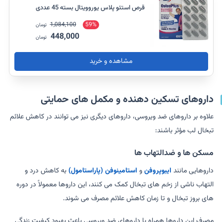
قرص استئو پلاس یوروویتال بسته 45 عددی
1,084,100
59%
تومان
448,000
تومان
مشاهده و خرید
داروهای تسکین دهنده و مکمل های حمایتی
علاوه بر داروهای ضد ویروسی، داروهای دیگری نیز می توانند در کاهش علائم
تبخال لب مؤثر باشند:
مسکن ها و ضدالتهاب ها
داروهایی مانند
ایبوپروفن
و
استامینوفن (پاراستامول)
به کاهش درد و
التهاب ناشی از زخم های تبخال کمک می کنند، این داروها معمولاً در دوره
های بروز تبخال و تا زمان کاهش علائم مصرف می شوند.
مصرف این داروها همراه با داروهای ضد ویروسی باعث بهبود کیفیت زندگی