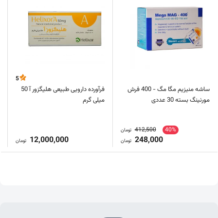
5
ساشه منیزیم مگا مگ - 400 فرش
فرآورده دارویی طبیعی هلیگزور آ 50
مورنینگ بسته 30 عددی
میلی گرم
412,500
40%
تومان
12,000,000
248,000
تومان
تومان