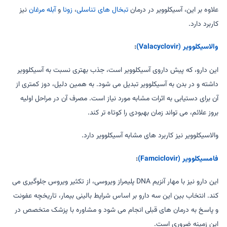
علاوه بر این، آسیکلوویر در درمان
تبخال های تناسلی
،
زونا
و
آبله مرغان
نیز
کاربرد دارد.
والاسیکلوویر (Valacyclovir)
:
این دارو، که پیش داروی آسیکلوویر است، جذب بهتری نسبت به آسیکلوویر
داشته و در بدن به آسیکلوویر تبدیل می شود. به همین دلیل، دوز کمتری از
آن برای دستیابی به اثرات مشابه مورد نیاز است. مصرف آن در مراحل اولیه
بروز علائم، می تواند زمان بهبودی را کوتاه تر کند.
والاسیکلوویر نیز کاربرد های مشابه آسیکلوویر دارد.
فامسیکلوویر (Famciclovir)
:
این دارو نیز با مهار آنزیم DNA پلیمراز ویروسی، از تکثیر ویروس جلوگیری می
کند. انتخاب بین این سه دارو بر اساس شرایط بالینی بیمار، تاریخچه عفونت
و پاسخ به درمان های قبلی انجام می شود و مشاوره با پزشک متخصص در
این زمینه ضروری است.