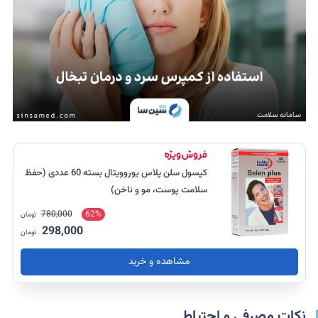
کپسول سلن پلاس یوروویتال بسته 60 عددی (حفظ
سلامت پوست، مو و ناخن)
780,000
62%
تومان
298,000
تومان
مشاهده و خرید
نکات مصرفی و احتیاط