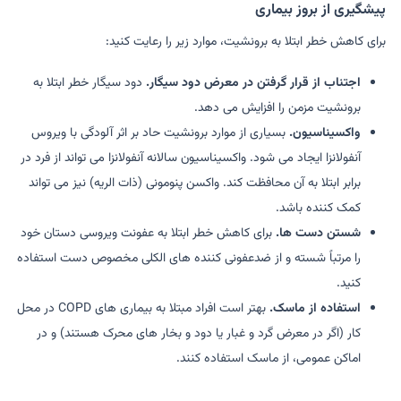
پیشگیری از بروز بیماری
برای کاهش خطر ابتلا به برونشیت، موارد زیر را رعایت کنید:
اجتناب از قرار گرفتن در معرض دود سیگار.
دود سیگار خطر ابتلا به
برونشیت مزمن را افزایش می دهد.
واکسیناسیون.
بسیاری از موارد برونشیت حاد بر اثر آلودگی با ویروس
آنفولانزا ایجاد می شود. واکسیناسیون سالانه آنفولانزا می تواند از فرد در
برابر ابتلا به آن محافظت کند. واکسن پنومونی (ذات الریه) نیز می تواند
کمک کننده باشد.
شستن دست ها.
برای کاهش خطر ابتلا به عفونت ویروسی دستان خود
را مرتباً شسته و از ضدعفونی کننده های الکلی مخصوص دست استفاده
کنید.
استفاده از ماسک.
بهتر است افراد مبتلا به بیماری های COPD در محل
کار (اگر در معرض گرد و غبار یا دود و بخار های محرک هستند) و در
اماکن عمومی، از ماسک استفاده کنند.