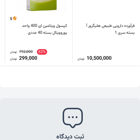
5
فرآورده دارویی طبیعی هلیگزور آ
کپسول ویتامین ای 400 واحد
بسته سری 1
یوروویتال بسته 40 عددی
792,000
62%
تومان
299,000
10,500,000
تومان
تومان
ثبت دیدگاه