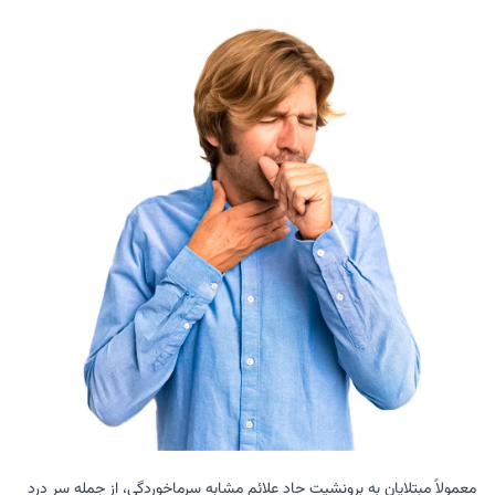
معمولاً مبتلایان به برونشیت حاد علائم مشابه سرماخوردگی، از جمله سر درد