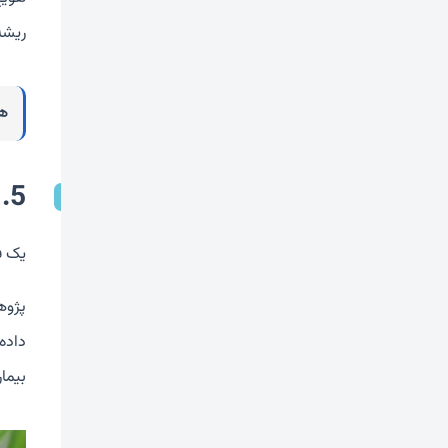
ریشه حاو
هو
5. چای بابونه
یک ف
پژوه
داده
بیما