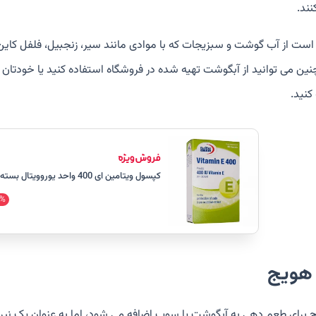
نند.
 است از آب گوشت و سبزیجات که با موادی مانند سیر، زنجبیل، فلفل کای
ین می توانید از آبگوشت تهیه شده در فروشگاه استفاده کنید یا خودتان
کنید.
کپسول ویتامین ای 400 واحد یوروویتال بسته 40 عددی
%
 برای طعم دهی به آبگوشت یا سوپ اضافه می شود، اما به عنوان یک نیرو