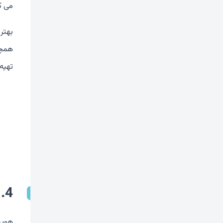
می ک
بهتر
همچن
تهیه 
4. هویج
هویج