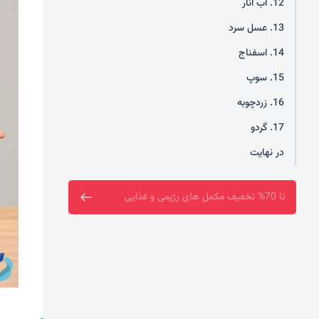
12. آب انار
13. عسل سرد
14. اسفناج
15. سوپ
16. زردچوبه
17. گردو
در نهایت
فروشگاه سین سا افتتاح شد