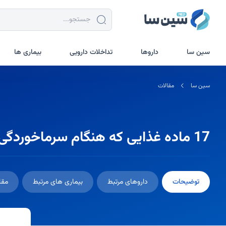
جستجو در سین سا
سین سا
داروها
تداخلات دارویی
بیماری ها
سین سا
مقالات
17 ماده غذایی که هنگام سرماخوردگی باید بخورید
توضیحات
داروهای مرتبط
بیماری های مرتبط
مقا