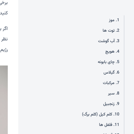
برخی
کنید
1. موز
اگر 
2. توت ها
نظر ب
3. آب گوشت
رژیم
4. هویج
5. چای بابونه
6. گیلاس
7. مرکبات
8. سیر
9. زنجبیل
10. کلم کیل (کلم برگ)
11. فلفل ها