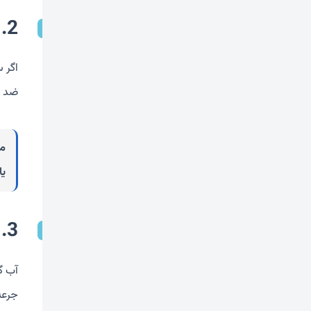
2. توت ها
اگر س
ضد و
می
یا
3. آب گوشت
آب گ
جرعه