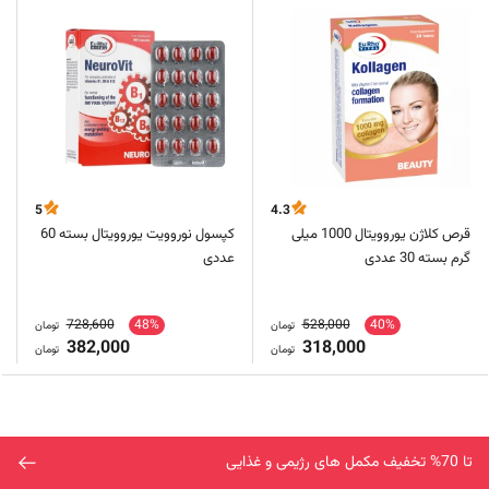
5
4.3
قرص کلاژن یوروویتال 1000 میلی
کپسول نوروویت یوروویتال بسته 60
گرم بسته 30 عددی
عددی
728,600
48%
528,000
40%
تومان
تومان
382,000
318,000
تومان
تومان
تا 70% تخفیف مکمل های رژیمی و غذایی