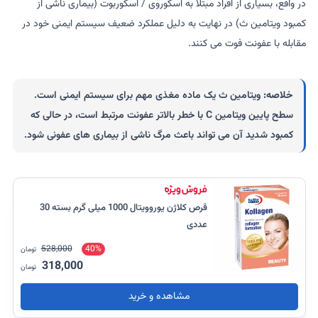
در واقع، بسیاری از افراد مبتلا به اسکوروی / اسکوربوت (بیماری ناشی از
کمبود ویتامین ث) در نهایت به دلیل عملکرد ضعیف سیستم ایمنی خود در
مقابله با عفونت فوت می کنند.
خلاصه:
ویتامین ث یک ماده مغذی مهم برای سیستم ایمنی است.
سطح پایین ویتامین C با خطر بالاتر عفونت مرتبط است، در حالی که
کمبود شدید آن می تواند باعث مرگ ناشی از بیماری های عفونی شود.
قرص کلاژن یوروویتال 1000 میلی گرم بسته 30
عددی
528,000
40%
تومان
318,000
تومان
مشاهده و خرید