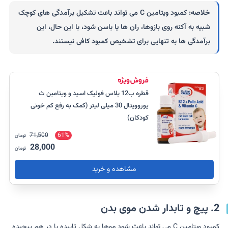
خلاصه:
کمبود ویتامین C می تواند باعث تشکیل برآمدگی های کوچک
شبیه به آکنه روی بازوها، ران ها یا باسن شود، با این حال، این
برآمدگی ها به تنهایی برای تشخیص کمبود کافی نیستند.
قطره ب12 پلاس فولیک اسید و ویتامین ث
یوروویتال 30 میلی لیتر (کمک به رفع کم خونی
کودکان)
71,500
61%
تومان
28,000
تومان
مشاهده و خرید
2. پیچ و تابدار شدن موی بدن
کمبود ویتامین C می تواند باعث شود موها به شکل تابیده یا در هم پیچیده