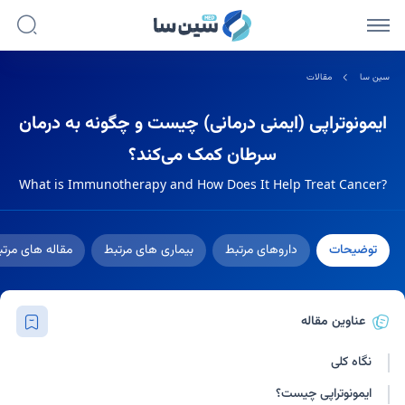
سین سا
مقالات
ایمونوتراپی (ایمنی درمانی) چیست و چگونه به درمان
سرطان کمک می‌کند؟
What is Immunotherapy and How Does It Help Treat Cancer?
توضیحات
داروهای مرتبط
بیماری های مرتبط
مقاله های مرت
عناوین مقاله
نگاه کلی
ایمونوتراپی چیست؟