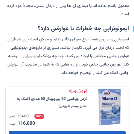
معمول پاسخ نداده اند یا بیماری آن ها پس از درمان سنتی، مجدداً عود کرده
است.
ایمونوتراپی چه خطرات یا عوارضی دارد؟
ایمونوتراپی، بر روی همه انواع سرطان تأثیر ندارد و ممکن است برای هر فردی
که تحت درمان قرار می گیرد، کارساز نباشد. بسیاری از داروهای ایمونوتراپی
عوارض جانبی مختلفی را ایجاد می کنند. چنانچه پزشک ایمونوتراپی را توصیه
کند، عوارض جانبی خاص درمان و راه هایی که به شما در مدیریت آن عوارض
جانبی کمک می کنند را توضیح خواهد داد.
قرص ویتامین B2 یوروویتال 60 عددی (کمک به
متابولیسم طبیعی)
594,000
80%
تومان
116,800
تومان