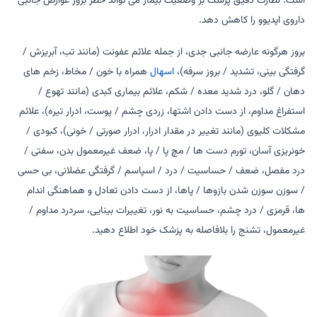
است. نظارت دقیق پزشک بر وضعیت بیمار می تواند خطر بروز عوارض جانبی
داروی اپدیوو را کاهش دهد.
بروز هرگونه عارضه جانبی جدی، از جمله علائم عفونت (مانند تب، آبریزش /
گرفتگی بینی، تشدید / بروز سرفه)،
اسهال
همراه با خون / مخاط، زخم های
دهان / گلو، درد شدید معده / شکم، علائم بیماری کبدی (مانند تهوع /
استفراغ مداوم، از دست دادن اشتها، زردی چشم / پوست، ادرار تیره)، علائم
مشکلات کلیوی (مانند تغییر در مقدار ادرار، ادرار صورتی / خونی)، کبودی /
خونریزی آسان، تورم دست ها / مچ پا / پا، ضعف غیرمعمول بدن، سفتی /
درد مفصل، ضعف / حساسیت / درد / اسپاسم / گرفتگی عضلانی، بی حسی
/ سوزن سوزن شدن بازوها / پاها، از دست دادن تعادل و هماهنگی اندام
ها، قرمزی / درد چشم، حساسیت به نور، تغییرات بینایی، سردرد مداوم /
غیرمعمول، تشنج را بلافاصله به پزشک خود اطلاع دهید.