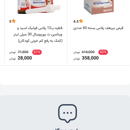
5
4.5
قرص بیرهف پلاس بسته 60 عددی
قطره ب12 پلاس فولیک اسید و
ویتامین ث یوروویتال 30 میلی لیتر
(کمک به رفع کم خونی کودکان)
71,500
61%
616,000
42%
تومان
تومان
28,000
358,000
تومان
تومان