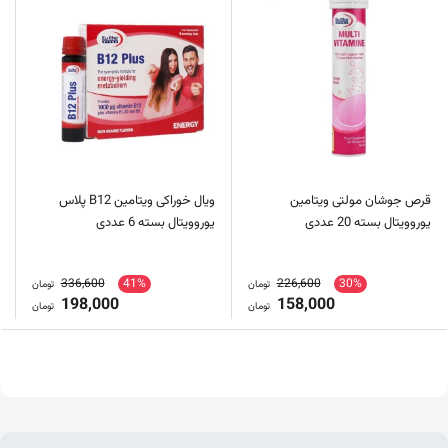
قرص جوشان مولتی ویتامین
ویال خوراکی ویتامین B12 پلاس
یوروویتال بسته 20 عددی
یوروویتال بسته 6 عددی
336,600
41%
226,600
30%
تومان
تومان
198,000
158,000
تومان
تومان