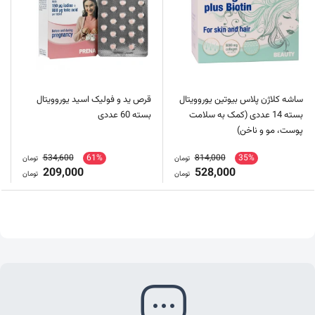
ساشه کلاژن پلاس بیوتین یوروویتال
قرص ید و فولیک اسید یوروویتال
بسته 14 عددی (کمک به سلامت
بسته 60 عددی
پوست، مو و ناخن)
534,600
61%
814,000
35%
تومان
تومان
209,000
528,000
تومان
تومان