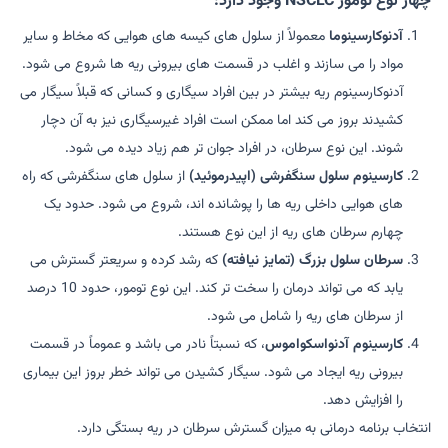
چهار نوع تومور NSCLC وجود دارد:
آدنوکارسینوما
معمولاً از سلول های کیسه های هوایی که مخاط و سایر
مواد را می سازند و اغلب در قسمت های بیرونی ریه ها شروع می شود.
آدنوکارسینوم ریه بیشتر در بین افراد سیگاری و کسانی که قبلاً سیگار می
کشیدند بروز می کند اما ممکن است افراد غیرسیگاری نیز به آن دچار
شوند. این نوع سرطان، در افراد جوان تر هم زیاد دیده می شود.
کارسینوم سلول سنگفرشی (اپیدرموئید)
از سلول های سنگفرشی که راه
های هوایی داخلی ریه ها را پوشانده اند، شروع می شود. حدود یک
چهارم سرطان های ریه از این نوع هستند.
سرطان سلول بزرگ (تمایز نیافته)
که رشد کرده و سریعتر گسترش می
یابد که می تواند درمان را سخت تر کند. این نوع تومور، حدود 10 درصد
از سرطان های ریه را شامل می شود.
کارسینوم آدنواسکواموس
، که نسبتاً نادر می باشد و عموماً در قسمت
بیرونی ریه ایجاد می شود. سیگار کشیدن می تواند خطر بروز این بیماری
را افزایش دهد.
انتخاب برنامه درمانی به میزان گسترش سرطان در ریه بستگی دارد.