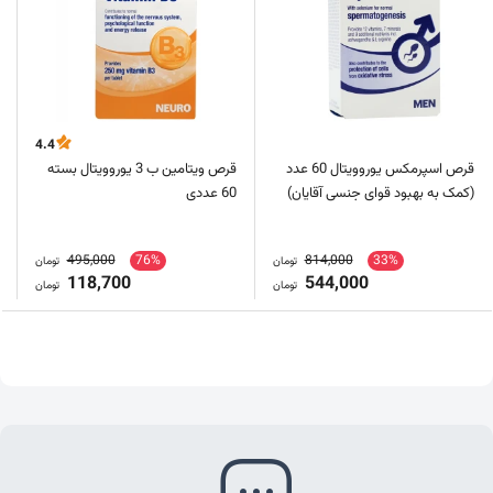
4.4
قرص اسپرمکس یوروویتال 60 عدد
قرص ویتامین ب 3 یوروویتال بسته
(کمک به بهبود قوای جنسی آقایان)
60 عددی
495,000
76%
814,000
33%
تومان
تومان
118,700
544,000
تومان
تومان