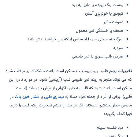
پوست رنگ پریده یا مایل به زرد
کبودی یا خونریزی آسان
عفونت مکرر
ضعف یا خستگی غیر معمول
سرگیجه، سبکی سر یا احساس اینکه می خواهید غش کنید
سردرد
ضربان قلب سریع یا غیر طبیعی
تغییرات ریتم قلب.
پیرتوبروتینیب ممکن است باعث مشکلات ریتم قلب شود
که می تواند منجر به ریتم غیر طبیعی قلب (آریتمی) شود. در موارد نادر، این
ممکن است باعث شود که قلب به طور ناگهانی از تپش باز بماند (ایست
قلبی). برخی از افراد از جمله افراد مبتلا به
بیماری قلبی
یا
فشار خون بالا
، در
معرض خطر بیشتری هستند. اگر هر یک از علائم تغییرات ریتم قلب را دارید،
فورا کمک بگیرید:
درد قفسه سینه
تنگی نفس