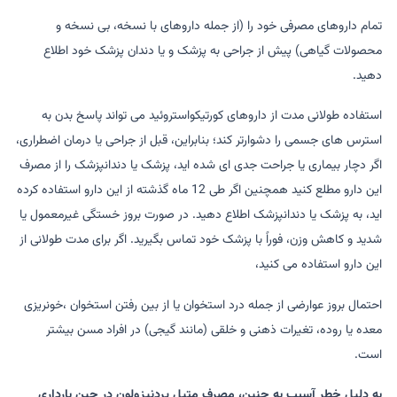
تمام داروهای مصرفی خود را (از جمله داروهای با نسخه، بی نسخه و
محصولات گیاهی) پیش از جراحی به پزشک و یا دندان پزشک خود اطلاع
دهید.
استفاده طولانی مدت از داروهای کورتیکواستروئید می تواند پاسخ بدن به
استرس های جسمی را دشوارتر کند؛ بنابراین، قبل از جراحی یا درمان اضطراری،
اگر دچار بیماری یا جراحت جدی ای شده اید، پزشک یا دندانپزشک را از مصرف
این دارو مطلع کنید همچنین اگر طی 12 ماه گذشته از این دارو استفاده کرده
اید، به پزشک یا دندانپزشک اطلاع دهید. در صورت بروز خستگی غیرمعمول یا
شدید و کاهش وزن، فوراً با پزشک خود تماس بگیرید. اگر برای مدت طولانی از
این دارو استفاده می کنید،
احتمال بروز عوارضی از جمله درد استخوان یا از بین رفتن استخوان ،خونریزی
معده یا روده، تغیرات ذهنی و خلقی (مانند گیجی) در افراد مسن بیشتر
است.
به دلیل خطر آسیب به جنین، مصرف متیل پردنیزولون در حین بارداری