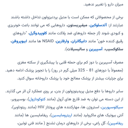
میزان دارو را تغییر ندهید.
برخی از محصولاتی که ممکن است با متیل پردنیزولون تداخل داشته باشند
عبارتند از:
آلدسلوکین
،
میفپریستون
، داروهایی که می توانند باعث خونریزی
و کبودی شوند (از جمله داروهای ضد پلاکت مانند
کلوپیدوگرل
، "داروهای
رقیق کننده خون" مانند
دابیگاتران
،
وارفارین
، NSAID ها مانند
ایبوپروفن
،
سلکوکسیب
،
آسپیرین
و
سالیسیلات
).
مصرف آسپیرین با دوز کم برای حمله قلبی یا پیشگیری از سکته مغزی
(معمولاً با دوزهای 81 - 325 میلی گرم در روز) را با تجویز پزشک ادامه دهید.
برای جزئیات بیشتر از پزشک معالج خود یا پزشک داروخانه سوال کنید.
سایر داروها با دفع متیل پریدینوزولون از بدن، بر روی عملکرد آن اثر می گذارند.
از این دسته می توان به ضد قارچ های آزول (مانند
کتوکونازول
)، بوسپرویر،
سیکلوسپورین
، استروژن ها، مهارکننده های پروتئاز HIV (مانند ریتوناویر)،
آنتی بیوتیک های ماکرولید (مانند
اریترومایسین
)، ریفامایسین ها (مانند
ریفامپین
)، گل راعی، برخی از داروهای درمان تشنج ( مانند فنی توئین،