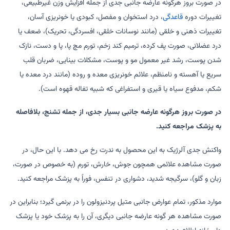
در صورت بروز هرگونه عارضه جانبی جدی از جمله افزایش وزن غیرطبیعی،
تغییرات دوره
قاعدگی
، درد استخوان و مفصل، کبودی یا خونریزی آسان،
تغییرات ذهنی و خلقی (مانند نوسانات خلقی، افسردگی، تحریک)، ضعف یا
درد عضلانی، صورت پف کرده، ترمیم کند زخم، تورم مچ پا، پا و دست، نازک
شدن پوست، رشد غیر معمول مو و پوست، مشکلات بینایی، ضربان قلب
سریع یا آهسته و نامنظم، علائم خونریزی معده و روده (مانند درد معده یا
شکم، مدفوع سیاه یا قیری و استفراغی که شبیه تفاله قهوه است).
در صورت بروز هرگونه عارضه جانبی بسیار جدی، از جمله تشنج، بلافاصله
به پزشک مراجعه کنید.
واکنش جدی آلرژیک به این محصول به ندرت رخ می دهد. با این حال، در
صورت مشاهده علائمی همچون جوش، خارش، تورم (به خصوص در صورت،
زبان و گلو)، سرگیجه شدید، دشواری در تنفس، فوراً به پزشک مراجعه کنید.
موارد مذکور، تمام عوارض جانبی متیل پردنیزولون را در برنمی گیرد؛ بنابراین در
صورت مشاهده هر گونه عارضه جانبی دیگری، آن را به پزشک خود یا پزشک