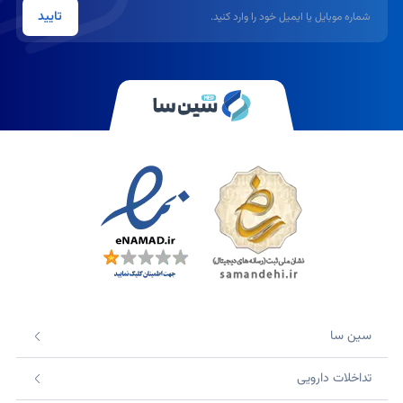
شماره موبایل یا ایمیل
تایید
سین سا
تداخلات دارویی