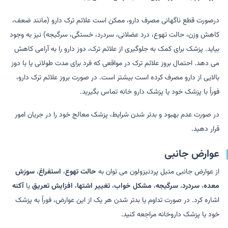
درصورت قطع ناگهانی مصرف دارو، ممکن است علائم ترک دارو (مانند ضعف،
کاهش وزن، حالت تهوع، درد عضلانی، سردرد، خستگی، سرگیجه) نیز به وجود
بیاید. پزشک برای کمک به جلوگیری از علائم ترک، دوز دارو را به آرامی کاهش
می دهد. احتمال بروز علائم ترک در مواقعی که فرد برای مدت طولانی یا با دوز
بالایی از دارو مصرف کرده است بیشتر است. در صورت بروز علائم ترک دارو،
فوراً با پزشک خود یا پزشک دارو خانه تماس بگیرید.
در صورت عدم بهبود و بدتر شدن شرایط، پزشک معالج خود را در جریان امور
قرار دهید.
عوارض جانبی
از عوارض جانبی متیل پردنیزولون می توان به
حالت تهوع
،
استفراغ
،
سوزش
معده
،
سردرد
،
سرگیجه
،
مشکل خواب
،
تغییر اشتها
،
افزایش تعریق
یا
آکنه
اشاره کرد. در صورت تداوم یا بدتر شدن هر یک از این عوارض، فوراً به پزشک
خود یا پزشک داروخانه مراجعه کنید.