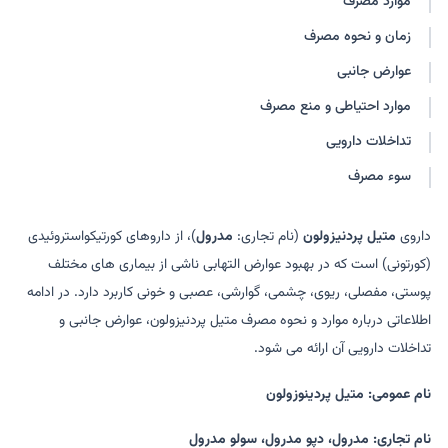
موارد مصرف
متیل پردنیزولون مایلن
مدرولین
زمان و نحوه مصرف
دپوکورتین
متیل پردنیزولون استات
دپو-مدرول
دورو-مدرول
عوارض جانبی
کورتامدرول
دپورولین
موارد احتیاطی و منع مصرف
کورتالین
تداخلات دارویی
سوء مصرف
داروی
متیل پردنیزولون
(نام تجاری:
مدرول
)، از داروهای کورتیکواستروئیدی
(کورتونی) است که در بهبود عوارض التهابی ناشی از بیماری های مختلف
پوستی، مفصلی، ریوی، چشمی، گوارشی، عصبی و خونی کاربرد دارد. در ادامه
اطلاعاتی درباره موارد و نحوه مصرف متیل پردنیزولون، عوارض جانبی و
تداخلات دارویی آن ارائه می شود.
نام عمومی: متیل پردینوزولون
نام تجاری: مدرول، دپو مدرول، سولو مدرول