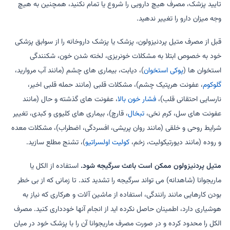
تایید پزشک، مصرف هیچ دارویی را شروع یا تمام نکنید، همچنین به هیچ
وجه میزان دارو را تغییر ندهید.
قبل از مصرف متیل پردنیزولون، پزشک یا پزشک داروخانه را از سوابق پزشکی
خود به خصوص ابتلا به مشکلات خونریزی، لخته شدن خون، شکنندگی
استخوان ها (
پوکی استخوان
)، دیابت، بیماری های چشم (مانند آب مروارید،
گلوکوم
، عفونت هرپتیک چشم)، مشکلات قلبی (مانند حمله قلبی اخیر،
نارسایی احتقانی قلب)،
فشار خون بالا
، عفونت های گذشته و حال (مانند
عفونت های سل، کرم نخی،
تبخال
، قارچ)، بیماری های کلیوی و کبدی، تغییر
شرایط روحی و خلقی (مانند روان پریشی، افسردگی، اضطراب)، مشکلات معده
و روده (مانند دیورتیکولیت، زخم،
کولیت اولسراتیو
)، تشنج مطلع سازید.
متیل پردنیزولون ممکن است باعث سرگیجه شود.
استفاده از الکل یا
ماریجوانا (شاهدانه) می تواند سرگیجه را تشدید کند. تا زمانی که از بی خطر
بودن کارهایی مانند رانندگی، استفاده از ماشین آلات و هرکاری که نیاز به
هوشیاری دارد، اطمینان حاصل نکرده اید از انجام آنها خودداری کنید. مصرف
الکل را محدود کرده و در صورت مصرف ماریجوانا آن را با پزشک خود در میان