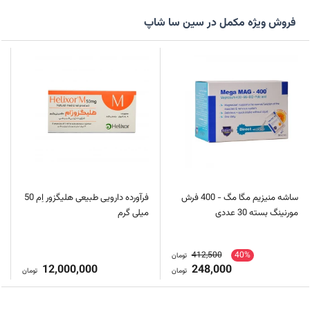
فروش ویژه مکمل در سین سا شاپ
ساشه منیزیم مگا مگ - 400 فرش
فرآورده دارویی طبیعی هلیگزور اِم 50
مورنینگ بسته 30 عددی
میلی گرم
412,500
40%
تومان
12,000,000
248,000
تومان
تومان