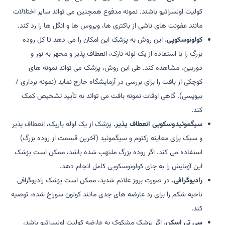
کولیت اولسراتیو باشند. نمونه مدفوع همچنین می تواند سایر اختلالات
مانند عفونت های ناشی از باکتری ها، ویروس ها و انگل ها را رد کند.
کولونوسکوپی.
این روش به پزشک این امکان را می دهد تا کل روده
بزرگ را با استفاده از یک لوله نازک، انعطاف پذیر و مجهز به نور و
دوربین، مشاهده کند. طی این روش، پزشک می تواند نمونه های
کوچکی از بافت را برای بررسی در آزمایشگاه خارج نماید (نمونه برداری /
بیوپسی). گاهی اوقات نمونه بافت می تواند به تأیید تشخیص کمک
کند.
سیگموئیدوسکوپی انعطاف پذیر.
پزشک از یک لوله باریک، انعطاف پذیر
و سبک برای معاینه رکتوم و سیگموئید (آخرین قسمت از روده بزرگ)
استفاده می کند. اگر روده بزرگ ملتهب شده باشد، ممکن است پزشک
این آزمایش را به جای کولونوسکوپی کامل انجام دهد.
رادیوگرافی.
در صورت بروز علائم شدید، ممکن است پزشک رادیوگرافی
ناحیه شکم را برای رد عارضه های جدی مانند کولون سوراخ شده، توصیه
کند.
سی تی اسکن.
اگر پزشک مشکوک به عارضه کولیت اولسراتیو باشد،