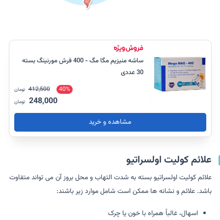
ساشه منیزیم مگا مگ - 400 فرش مورنینگ بسته
30 عددی
412,500
40%
تومان
248,000
تومان
مشاهده و خرید
علائم کولیت اولسراتیو
علائم کولیت اولسراتیو بسته به شدت التهاب و محل بروز آن می تواند متفاوت
باشد. علائم و نشانه ها ممکن است شامل موارد زیر باشند:
اسهال، غالباً همراه با خون یا چرک