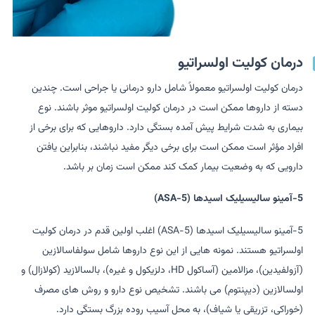
درمان کولیت اولسراتیو
درمان کولیت اولسراتیو معمولاً شامل دارو درمانی یا جراحی است. چندین
دسته از داروها ممکن است در درمان کولیت اولسراتیو موثر باشند. نوع
بیماری به شدت شرایط پیش آمده بستگی دارد. داروهایی که برای برخی از
افراد مؤثر است ممکن است برای برخی دیگر مفید نباشند، بنابراین یافتن
دارویی که به وضعیت بیمار کمک کند ممکن است زمان بر باشد.
5-آمینو سالیسیلیک اسیدها (5-ASA)
5-آمینو سالیسیلیک اسیدها (5-ASA) اغلب اولین قدم در درمان کولیت
اولسراتیو هستند. نمونه هایی از این نوع داروها شامل سولفاسالازین
(آزولفیدین)، مزالامین (آساکول HD، دلزیکول و غیره)، بالسالازید (کولازال) و
اولسالازین (دیپنتوم) می باشند. تشخیص نوع دارو و روش های مصرف
(خوراکی، تزریقی یا شیاف)، به محل آسیب روده بزرگ بستگی دارد.