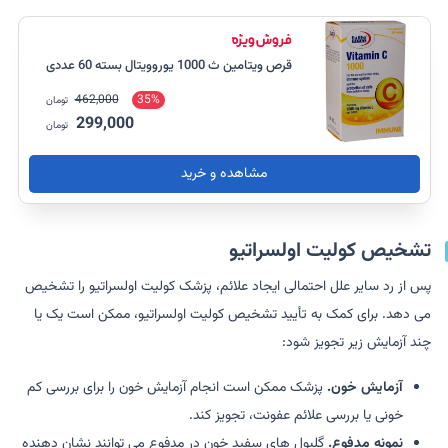
قرص ویتامین ث 1000 یوروویتال بسته 60 عددی
462,000
35%
تومان
299,000
تومان
مشاهده و خرید
تشخیص کولیت اولسراتیو
پس از رد سایر علل احتمالی ایجاد علائم، پزشک کولیت اولسراتیو را تشخیص
می دهد. برای کمک به تأیید تشخیص کولیت اولسراتیو، ممکن است یک یا
چند آزمایش زیر تجویز شود:
آزمایش خون.
پزشک ممکن است انجام آزمایش خون را برای بررسی کم
خونی یا بررسی علائم عفونت، تجویز کند.
نمونه مدفوع.
گلبول های سفید خون در مدفوع می توانند نشان دهنده