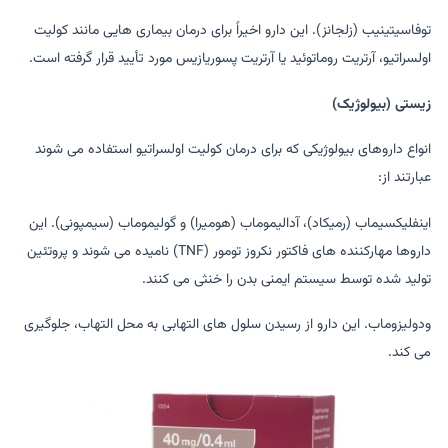
توفاسیتینیب (زلجانز). این دارو اخیراً برای درمان بیماری هایی مانند کولیت
اولسراتیو، آرتریت روماتوئید یا آرتریت پسوریازیس مورد تأیید قرار گرفته است.
زیستی (بیولوژیک)
انواع داروهای بیولوژیکی که برای درمان کولیت اولسراتیو استفاده می شوند
عبارتند از:
اینفلیکسیماب (رمیکاد)، آدالیموماب (هومیرا) و گولیموماب (سیمپونی). این
داروها مهارکننده های فاکتور نکروز تومور (TNF) نامیده می شوند و پروتئین
تولید شده توسط سیستم ایمنی بدن را خنثی می کنند.
ودولیزوماب. این دارو از رسیدن سلول های التهابی به محل التهاب، جلوگیری
می کند.