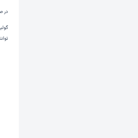
در ص
گولی
توان