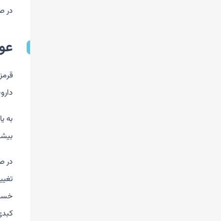
در ص
عو
قرمز
داروخ
به ی
بیشت
در ص
تغیی
خستگ
کبدی