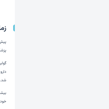
زم
پیش 
پزشک
شد. 
بیشت
خود 