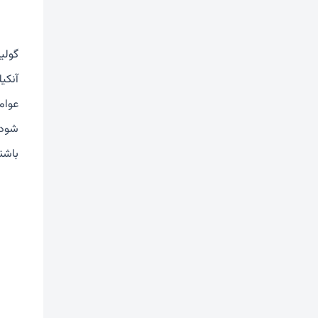
گولیم
آنکی
عوام
شود 
باشن