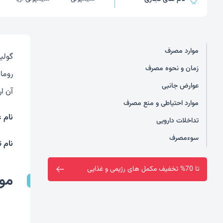
موارد مصرف
گولی
زمان و نحوه مصرف
روما
عوارض جانبی
آن ار
موارد احتیاطی و منع مصرف
نام 
تداخلات دارویی
سوءمصرف
نام 
فروشگاه سین سا افتتاح شد
مو