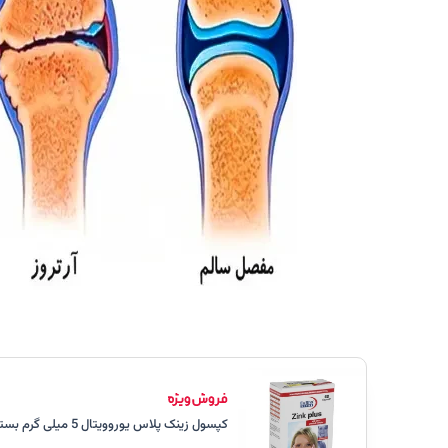
کپسول زینک پلاس یوروویتال 5 میلی گرم بسته 60 عددی