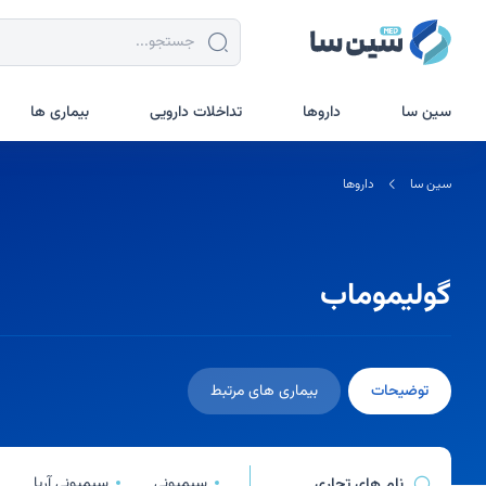
جستجو در سین سا
سین سا
داروها
تداخلات دارویی
بیماری ها
سین سا
داروها
گولیموماب
توضیحات
بیماری های مرتبط
سیمپونی
سیمپونی آریا
نام های تجاری