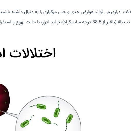
الات ادراری می تواند عوارض جدی و حتی مرگباری را به دنبال داشته باشن
38 درجه سانتیگراد)، تولید ادرار، یا حالت تهوع و استفراغ شدید با مرکز فوریت های پزشکی تماس بگیرید.