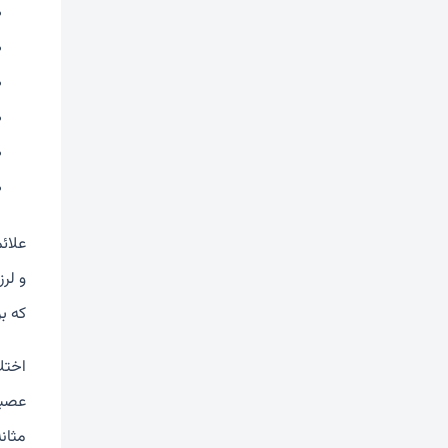
علائم
و لرز
که ب
اختل
عصبی
مثانه