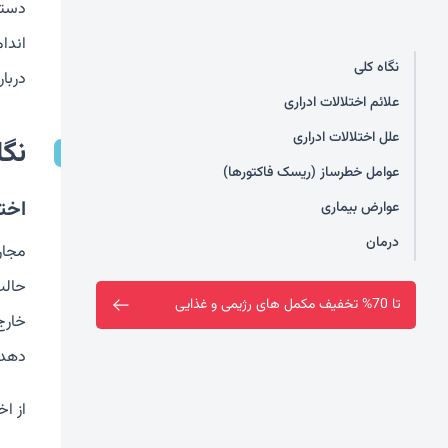
دستگ
اندام
نگاه کلی
دربا
علائم اختلالات ادراری
علل اختلالات ادراری
نگا
عوامل خطرساز (ریسک فاکتورها)
اخت
عوارض بیماری
درمان
مجاری
حالب
تا 70% تخفیف مکمل های رژیمی و غذایی
خارج 
دهد.
از اخ