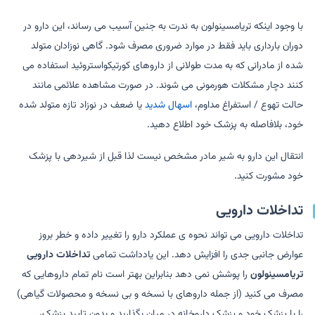
با وجود اینکه تریامسینولون به ندرت به جنین آسیب می رساند، این دارو در
دوران بارداری باید فقط در موارد ضروری مصرف شود. گاهی نوزادان متولد
شده از مادرانی که به مدت طولانی از داروهای کورتیکواستروئید استفاده می
کنند دچار مشکلات هورمونی می شوند. در صورت مشاهده علائمی مانند
حالت تهوع / استفراغ مداوم،
اسهال شدید
یا ضعف در نوزاد تازه متولد شده
خود، بلافاصله به پزشک خود اطلاع دهید.
انتقال این دارو به شیر مادر مشخص نیست لذا قبل از شیردهی با پزشک
خود مشورت کنید.
تداخلات دارویی
تداخلات دارویی می تواند نحوه ی عملکرد دارو را تغییر داده و خطر بروز
عوارض جانبی جدی را افزایش دهد. این یادداشت تمامی
تداخلات دارویی
تریامسینولون
را پوشش نمی دهد بنابراین بهتر است نام تمام داروهایی که
مصرف می کنید (از جمله داروهای با نسخه و بی نسخه و محصولات گیاهی)
را با پزشک خود و پزشک داروخانه در میان بگذارید و بدون تایید پزشک،