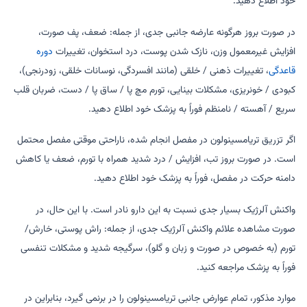
خود اطلاع دهید.
در صورت بروز هرگونه عارضه جانبی جدی، از جمله: ضعف، پف صورت،
افزایش غیرمعمول وزن، نازک شدن پوست، درد استخوان، تغییرات
دوره
قاعدگی
، تغییرات ذهنی / خلقی (مانند افسردگی، نوسانات خلقی، زودرنجی)،
کبودی / خونریزی، مشکلات بینایی، تورم مچ پا / ساق پا / دست، ضربان قلب
سریع / آهسته / نامنظم فوراً به پزشک خود اطلاع دهید.
اگر تزریق تریامسینولون در مفصل انجام شده، ناراحتی موقتی مفصل محتمل
است. در صورت بروز تب، افزایش / درد شدید همراه با تورم، ضعف یا کاهش
دامنه حرکت در مفصل، فوراً به پزشک خود اطلاع دهید.
واکنش آلرژیک بسیار جدی نسبت به این دارو نادر است. با این حال، در
صورت مشاهده علائم واکنش آلرژیک جدی، از جمله: راش پوستی، خارش/
تورم (به خصوص در صورت و زبان و گلو)، سرگیجه شدید و مشکلات تنفسی
فوراً به پزشک مراجعه کنید.
موارد مذکور، تمام عوارض جانبی تریامسینولون را در برنمی گیرد، بنابراین در