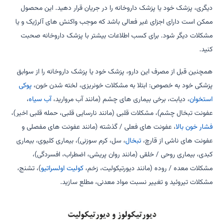
دیگری، پزشک خود یا پزشک داروخانه را در جریان قرار دهید. این محصول
ممکن است دارای اجزای غیر فعالی باشد که موجب واکنش های آلرژیک و یا
مشکلات دیگر شود. برای کسب اطلاعات بیشتر با پزشک داروخانه صحبت
کنید.
همچنین قبل از مصرف این دارو، پزشک خود یا پزشک داروخانه را از سوابق
پزشکی خود به خصوص: ابتلا به مشکلات خونریزی، لخته شدن خون،
پوکی
استخوان
، دیابت، برخی بیماری های چشم (مانند آب مروارید،
آب سیاه
،
عفونت تبخال چشم)، مشکلات قلبی (مانند نارسایی قلبی، حمله قلبی اخیر)،
فشار خون بالا
، عفونت های فعلی / گذشته (مانند عفونت های مفصلی و
عفونت های ناشی از قارچ،
تبخال
، سل، کرم سوزنی)، بیماری کلیوی، بیماری
کبدی، بیماری روحی / خلقی (مانند روان پریشی، اضطراب، افسردگی)،
مشکلات معده / روده (مانند دیورتیکولیت، زخم،
کولیت اولسراتیو
)، تشنج،
مشکلات تیروئید و تغییر نسبت مواد معدنی، مطلع سازید.