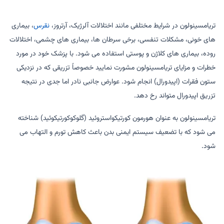
تریامسینولون در شرایط مختلفی مانند اختلالات آلرژیک، آرتروز،
نقرس
، بیماری
های خونی، مشکلات تنفسی، برخی سرطان ها، بیماری های چشمی، اختلالات
روده، بیماری های کلاژن و پوستی استفاده می شود. با پزشک خود در مورد
خطرات و مزایای تریامسینولون مشورت نمایید خصوصاً تزریقی که در نزدیکی
ستون فقرات (اپیدورال) انجام شود. عوارض جانبی نادر اما جدی در نتیجه
تزریق اپیدورال متواند رخ دهد.
تریامسینولون به عنوان هورمون کورتیکواستروئید (گلوکوکورتیکوئید) شناخته
می شود که با تضعیف سیستم ایمنی بدن باعث کاهش تورم و التهاب می
شود.