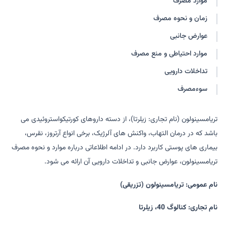
موارد مصرف
تریامسینولون-اکسیر
تریامسینولون استوناید
زمان و نحوه مصرف
آریستوکورت
متکورت
عوارض جانبی
موارد احتیاطی و منع مصرف
تداخلات دارویی
سوءمصرف
تریامسینولون (نام تجاری: زیلرتا)، از دسته داروهای کورتیکواستروئیدی می
باشد که در درمان التهاب، واکنش های آلرژیک، برخی انواع آرتروز، نقرس،
بیماری های پوستی کاربرد دارد. در ادامه اطلاعاتی درباره موارد و نحوه مصرف
تریامسینولون، عوارض جانبی و تداخلات دارویی آن ارائه می شود.
نام عمومی: تریامسینولون (تزریقی)
نام تجاری: کنالوگ 40، زیلرتا