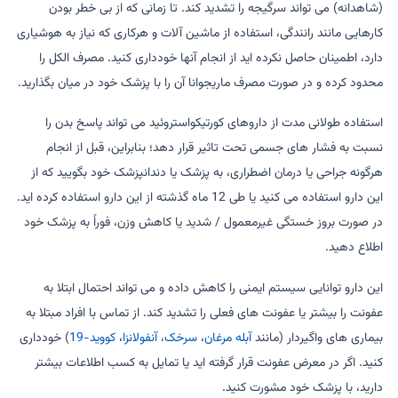
(شاهدانه) می تواند سرگیجه را تشدید کند. تا زمانی که از بی خطر بودن
کارهایی مانند رانندگی، استفاده از ماشین آلات و هرکاری که نیاز به هوشیاری
دارد، اطمینان حاصل نکرده اید از انجام آنها خودداری کنید. مصرف الکل را
محدود کرده و در صورت مصرف ماریجوانا آن را با پزشک خود در میان بگذارید.
استفاده طولانی مدت از داروهای کورتیکواستروئید می تواند پاسخ بدن را
نسبت به فشار های جسمی تحت تاثیر قرار دهد؛ بنابراین، قبل از انجام
هرگونه جراحی یا درمان اضطراری، به پزشک یا دندانپزشک خود بگویید که از
این دارو استفاده می کنید یا طی 12 ماه گذشته از این دارو استفاده کرده اید.
در صورت بروز خستگی غیرمعمول / شدید یا کاهش وزن، فوراً به پزشک خود
اطلاع دهید.
این دارو توانایی سیستم ایمنی را کاهش داده و می تواند احتمال ابتلا به
عفونت را بیشتر یا عفونت های فعلی را تشدید کند. از تماس با افراد مبتلا به
بیماری های واگیردار (مانند
آبله مرغان
،
سرخک
،
آنفولانزا
،
کووید-19
) خودداری
کنید. اگر در معرض عفونت قرار گرفته اید یا تمایل به کسب اطلاعات بیشتر
دارید، با پزشک خود مشورت کنید.