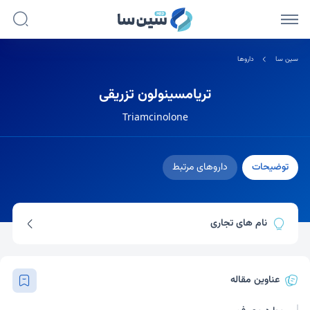
سین سا
داروها
تریامسینولون تزریقی
Triamcinolone
توضیحات
داروهای مرتبط
نام های تجاری
کنالوگ-40
زیلرتا
کورتیران
تریلون
عناوین مقاله
تریام هگزال
هگزاتریون