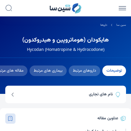
سین سا
داروها
هایکودان (هوماتروپین و هیدروکدون)
Hycodan (Homatropine & Hydrocodone)
توضیحات
داروهای مرتبط
بیماری های مرتبط
مقاله های مرت
نام های تجاری
هایکودان
هیدرومت
شربت هیدروکدون و
توسیگان
عناوین مقاله
هوماتروپین
هیدروتروپین
هیدروماید