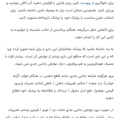
برای جلوگیری از
یبوست
، فیبر رژیم غذایی را افزایش دهید، آب کافی بنوشید و
ورزش کنید. همچنین ممکن است نیاز به مصرف ملین داشته باشید. برای
انتخاب ملین مناسب با پزشک خود یا پزشک داروخانه مشورت کنید.
برای کاهش خطر سرگیجه، هنگام برخاستن از حالت نشسته یا خوابیده به
آرامی این کار را انجام دهید.
به یاد داشته باشید که پزشک معالجتان این دارو را برای شما تجویز کرده چرا
که بر این باور است که منافع این دارو بیشتر از عوارض آن است. بیشتر افراد با
مصرف هوماتروپین و هیدروکدون، دچار عوارض جانبی جدی نمی شوند.
بروز هرگونه عارضه جانبی جدی، مانند قطع تنفس در هنگام خواب (آپنه
خواب)، درد معده / شکم، تغییرات ذهنی / خلقی (مانند تحریک پذیری،
گیجی، توهم)، دفع ادرار دشوار / دردناک را بلافاصله به پزشک خود اطلاع
دهید.
در صورت بروز عوارض جانبی جدی مانند درد / تورم / قرمزی چشم، تغییرات
بینایی (مانند دیدن هاله نور در اطراف چراغ ها در شب، تاری دید)، تنفس کند