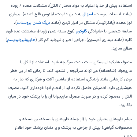
استفاده بیش از حد یا اعتیاد به مواد مخدر / الکل)، مشکلات معده / روده
(مانند انسداد، یبوست،
اسهال
به دلیل عفونت، ایلئوس فلج کننده)، بیماری
لوزالمعده (پانکراتیت)، مشکل در ادرار کردن (مانند
بزرگ شدن پروستات
)،
سابقه شخصی یا خانوادگی
گلوکوم
(نوع بسته شدن زاویه)، مشکلات غده فوق
کلیه (مانند بیماری آدیسون)، جراحی اخیر و تیروئید کم کار (
هایپوتیروئیدیسم
)
مطلع سازید.
مصرف هایکودان ممکن است باعث سرگیجه شود. استفاده از الکل یا
ماریجوانا (شاهدانه) می تواند سرگیجه را تشدید کند. تا زمانی که از بی خطر
بودن کارهایی مانند رانندگی، استفاده از ماشین آلات و هرکاری که نیاز به
هوشیاری دارد، اطمینان حاصل نکرده اید از انجام آنها خودداری کنید. مصرف
الکل را محدود کرده و در صورت مصرف ماریجوانا آن را با پزشک خود در میان
بگذارید.
تمام داروهای مصرفی خود را (از جمله داروهای با نسخه، بی نسخه و
محصولات گیاهی) پیش از جراحی به پزشک و یا دندان پزشک خود اطلاع
دهید.