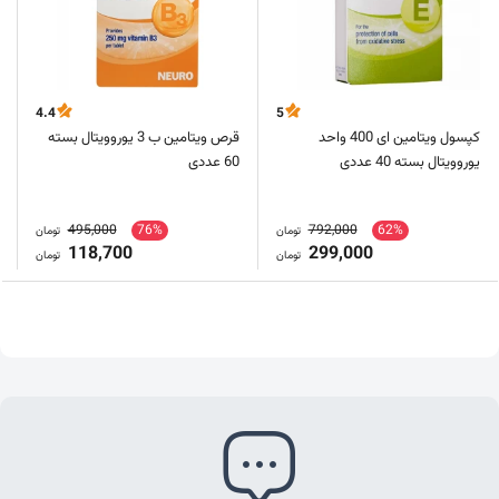
4.4
5
کپسول ویتامین ای 400 واحد
قرص ویتامین ب 3 یوروویتال بسته
یوروویتال بسته 40 عددی
60 عددی
495,000
76%
792,000
62%
تومان
تومان
118,700
299,000
تومان
تومان