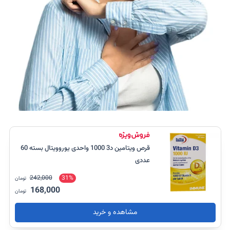
قرص ویتامین د3 1000 واحدی یوروویتال بسته 60
عددی
242,000
31%
تومان
168,000
تومان
مشاهده و خرید