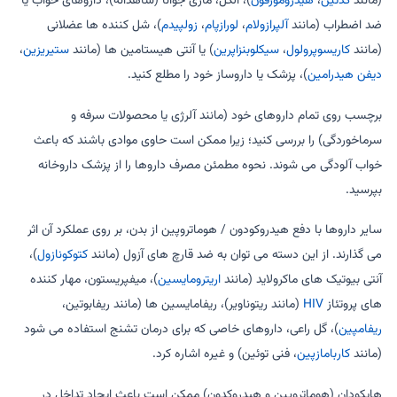
(مانند
کدئین
،
هیدرومورفون
)، الکل، ماری جوانا (شاهدانه)، داروهای خواب یا
ضد اضطراب (مانند
آلپرازولام
،
لورازپام
،
زولپیدم
)، شل کننده ها عضلانی
(مانند
کاریسوپرولول
،
سیکلوبنزاپرین
) یا آنتی هیستامین ها (مانند
ستیریزین
،
دیفن هیدرامین
)، پزشک یا داروساز خود را مطلع کنید.
برچسب روی تمام داروهای خود (مانند آلرژی یا محصولات سرفه و
سرماخوردگی) را بررسی کنید؛ زیرا ممکن است حاوی موادی باشند که باعث
خواب آلودگی می شوند. نحوه مطمئن مصرف داروها را از پزشک داروخانه
بپرسید.
سایر داروها با دفع هیدروکودون / هوماتروپین از بدن، بر روی عملکرد آن اثر
می گذارند. از این دسته می توان به ضد قارچ های آزول (مانند
کتوکونازول
)،
آنتی بیوتیک های ماکرولاید (مانند
اریترومایسین
)، میفپریستون، مهار کننده
های پروتئاز
HIV
(مانند ریتوناویر)، ریفامایسین ها (مانند ریفابوتین،
ریفامپین
)، گل راعی، داروهای خاصی که برای درمان تشنج استفاده می شود
(مانند
کاربامازپین
، فنی توئین) و غیره اشاره کرد.
هایکودان (هوماتروپین و هیدروکدون) ممکن است باعث ایجاد تداخل در