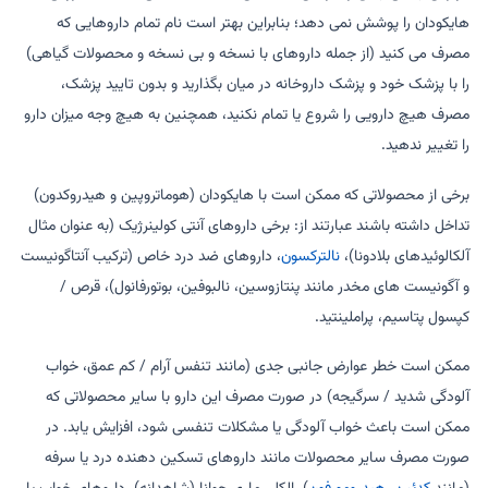
هایکودان را پوشش نمی دهد؛ بنابراین بهتر است نام تمام داروهایی که
مصرف می کنید (از جمله داروهای با نسخه و بی نسخه و محصولات گیاهی)
را با پزشک خود و پزشک داروخانه در میان بگذارید و بدون تایید پزشک،
مصرف هیچ دارویی را شروع یا تمام نکنید، همچنین به هیچ وجه میزان دارو
را تغییر ندهید.
برخی از محصولاتی که ممکن است با هایکودان (هوماتروپین و هیدروکدون)
تداخل داشته باشند عبارتند از: برخی داروهای آنتی کولینرژیک (به عنوان مثال
آلکالوئیدهای بلادونا)،
نالترکسون
، داروهای ضد درد خاص (ترکیب آنتاگونیست
و آگونیست های مخدر مانند پنتازوسین، نالبوفین، بوتورفانول)، قرص /
کپسول پتاسیم، پراملینتید.
ممکن است خطر عوارض جانبی جدی (مانند تنفس آرام / کم عمق، خواب
آلودگی شدید / سرگیجه) در صورت مصرف این دارو با سایر محصولاتی که
ممکن است باعث خواب آلودگی یا مشکلات تنفسی شود، افزایش یابد. در
صورت مصرف سایر محصولات مانند داروهای تسکین دهنده درد یا سرفه