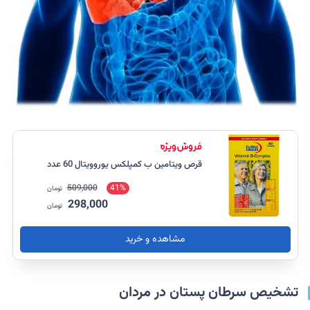
قرص ویتامین ب کمپلکس یوروویتال 60 عدد
509,000
41%
تومان
298,000
تومان
مشاهده و خرید
تشخیص سرطان پستان در مردان