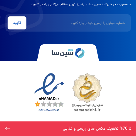
با عضویت در خبرنامه سین سا، از به روز ترین مطالب پزشکی باخبر شوید.
شماره موبایل یا ایمیل
تایید
تا 70% تخفیف مکمل های رژیمی و غذایی
سین سا