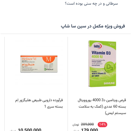
سرطانی و در چه سنی بوده است؟
فروش ویژه مکمل در سین سا شاپ
قرص ویتامین د3 4000 یوروویتال
فرآورده دارویی طبیعی هلیگزور اِم
بسته 60 عددی (کمک به سلامت
بسته سری 1
سیستم ایمنی)
209,000
14%
تومان
10,500,000
179,000