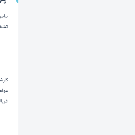
مامو
تشخی
کارش
عوام
غربا