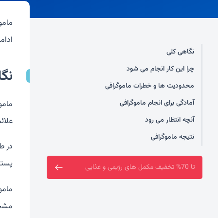
مامو
ادامه
نگاهی کلی
چرا این کار انجام می شود
نگا
محدودیت ها و خطرات ماموگرافی
آمادگی برای انجام ماموگرافی
مامو
آنچه انتظار می رود
علائ
نتیجه ماموگرافی
در ط
پستا
فروشگاه سین سا افتتاح شد
مامو
مشخص