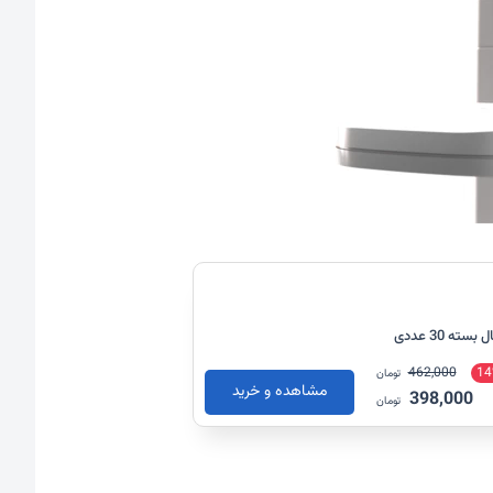
ه 30 عددی
462,000
14
تومان
مشاهده و خرید
398,000
تومان