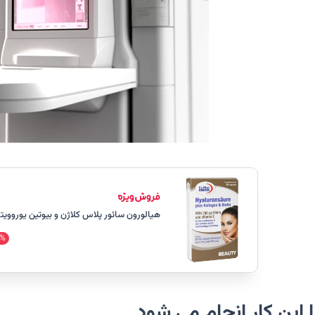
هیالورون سائور پلاس کلاژن و بیوتین یوروویتال بست
%
 این کار انجام می شود