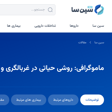
جستجو در سین سا
سین سا
داروها
تداخلات دارویی
بیماری ها
سین سا
مقالات
ماموگرافی: روشی حیاتی در غربالگری
توضیحات
داروهای مرتبط
بیماری های مرتبط
مقا