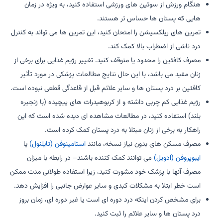
هنگام ورزش از سوتین های ورزشی استفاده کنید، به ویژه در زمان
هایی که پستان ها حساس تر هستند.
تمرین های ریلکسیشن را امتحان کنید، این تمرین ها می تواند به کنترل
درد ناشی از اضطراب بالا کمک کند.
مصرف کافئین را محدود یا متوقف کنید. تغییر رژیم غذایی برای برخی از
زنان مفید می باشد، با این حال نتایج مطالعات پزشکی در مورد تأثیر
کافئین بر درد پستان ها و سایر علائم قبل از قاعدگی قطعی نبوده است.
رژیم غذایی کم چربی داشته و از کربوهیدرات های پیچیده (با زنجیره
بلند) استفاده کنید، در مطالعات مشاهده ای دیده شده است که این
راهکار به برخی از زنان مبتلا به درد پستان کمک کرده است.
مصرف مسکن های بدون نیاز نسخه، مانند
استامینوفن (تایلنول)
یا
ایبوپروفن (ادویل)
می توانند کمک کننده باشند– در رابطه با میزان
مصرف آنها با پزشک خود مشورت کنید، زیرا استفاده طولانی مدت ممکن
است خطر ابتلا به مشکلات کبدی و سایر عوارض جانبی را افزایش دهد.
برای مشخص کردن اینکه درد دوره ای است یا غیر دوره ای، زمان بروز
درد پستان ها و سایر علائم را ثبت کنید.