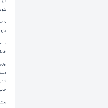
دوز 
شود.
حتما
داروخا
در ص
خانگ
برای
دستو
کردن
جانب
بیشت