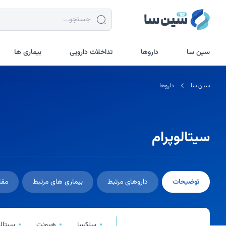
جستجو در سین سا
سین سا
داروها
تداخلات دارویی
بیماری ها
سین سا
داروها
سیتالوپرام
توضیحات
داروهای مرتبط
بیماری های مرتبط
مقا
سلکسا
هیونت
سیتا