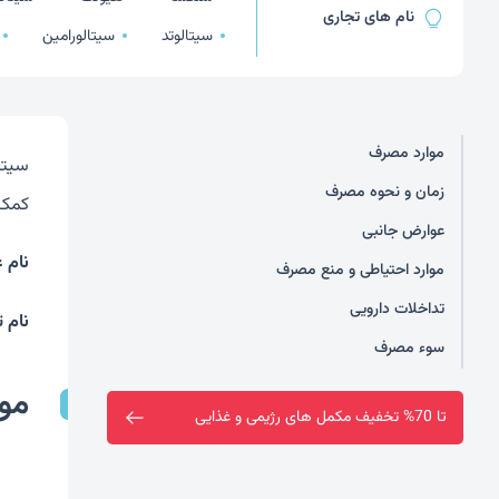
نام های تجاری
سیتالوتد
سیتالورامین
موارد مصرف
سیتا
زمان و نحوه مصرف
کمک 
عوارض جانبی
نام 
موارد احتیاطی و منع مصرف
تداخلات دارویی
نام 
سوء مصرف
مو
فروشگاه سین سا افتتاح شد