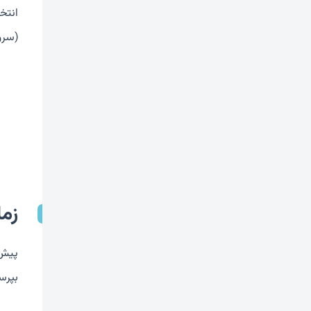
(سروت
زم
پیش 
بپرسی