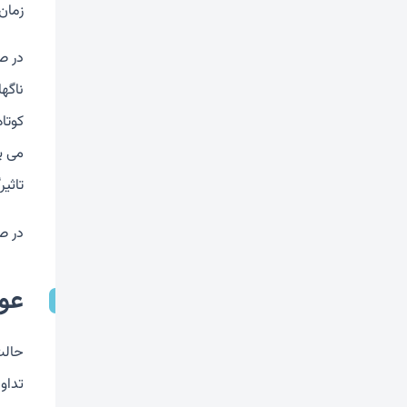
زمان
در ص
ناگه
کوتا
می ی
تاثیرگذاری این
در ص
عو
حالت
تداو