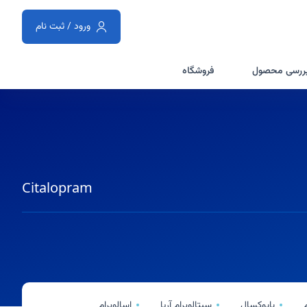
ورود / ثبت نام
ررسی محصول
فروشگاه
Citalopram
بایوکسال
سیتالوپرام آریا
اسالوپرام