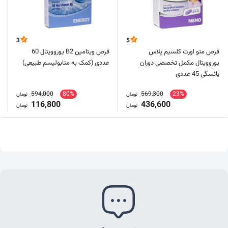
3
5
قرص منو اورت کلسیم پلاس
قرص ویتامین B2 یوروویتال 60
یوروویتال مکمل تخصصی دوران
عددی (کمک به متابولیسم طبیعی)
یائسگی 45 عددی
594,000
80%
569,300
23%
تومان
تومان
116,800
436,600
تومان
تومان