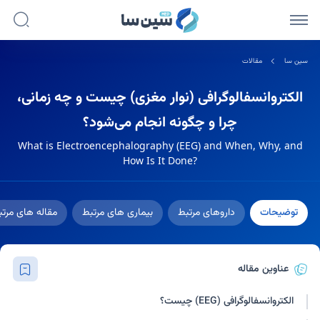
سین سا
مقالات
الکتروانسفالوگرافی (نوار مغزی) چیست و چه زمانی،
چرا و چگونه انجام می‌شود؟
What is Electroencephalography (EEG) and When, Why, and
How Is It Done?
توضیحات
داروهای مرتبط
بیماری های مرتبط
مقاله های مرت
عناوین مقاله
الکتروانسفالوگرافی (EEG) چیست؟