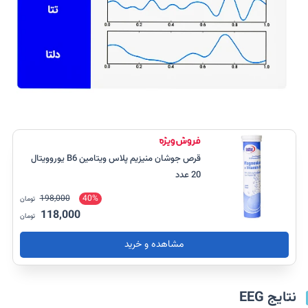
قرص جوشان منیزیم پلاس ویتامین B6 یوروویتال
20 عدد
198,000
40%
تومان
118,000
تومان
مشاهده و خرید
نتایج EEG