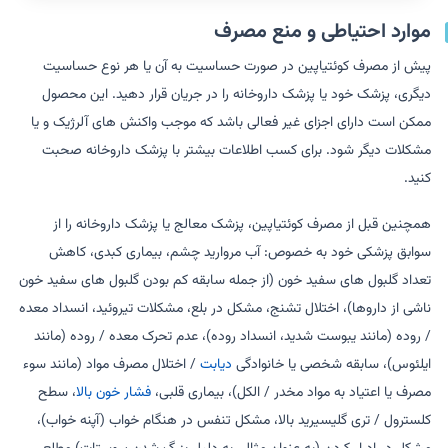
موارد احتیاطی و منع مصرف
پیش از مصرف کوئتیاپین در صورت حساسیت به آن یا هر نوع حساسیت
دیگری، پزشک خود یا پزشک داروخانه را در جریان قرار دهید. این محصول
ممکن است دارای اجزای غیر فعالی باشد که موجب واکنش های آلرژیک و یا
مشکلات دیگر شود. برای کسب اطلاعات بیشتر با پزشک داروخانه صحبت
کنید.
همچنین قبل از مصرف کوئتیاپین، پزشک معالج یا پزشک داروخانه را از
سوابق پزشکی خود به خصوص: آب مروارید چشم، بیماری کبدی، کاهش
تعداد گلبول های سفید خون (از جمله سابقه کم بودن گلبول های سفید خون
ناشی از داروها)، اختلال تشنج، مشکل در بلع، مشکلات تیروئید، انسداد معده
/ روده (مانند یبوست شدید، انسداد روده)، عدم تحرک معده / روده (مانند
ایلئوس)، سابقه شخصی یا خانوادگی
دیابت
/ اختلال مصرف مواد (مانند سوء
مصرف یا اعتیاد به مواد مخدر / الکل)، بیماری قلبی،
فشار خون بالا
، سطح
کلسترول / تری گلیسیرید بالا، مشکل تنفس در هنگام خواب (آپنه خواب)،