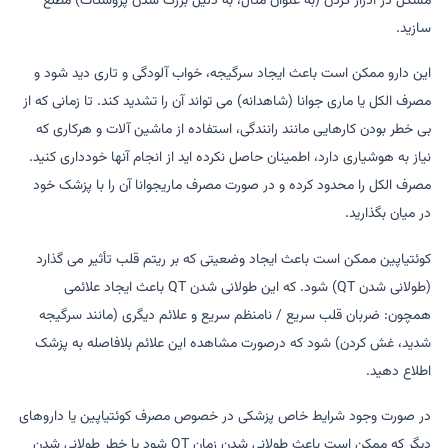
مشکل در ادرار کردن (به عنوان مثال، به دلیل بزرگ شدن پروستات) مطلع
سازید.
این دارو ممکن است باعث ایجاد سرگیجه، خواب آلودگی و تاری دید شود و
مصرف الکل یا ماری جوانا (شاهدانه) می تواند آن را تشدید کند. تا زمانی که از
بی خطر بودن کارهایی مانند رانندگی، استفاده از ماشین آلات و هرکاری که
نیاز به هوشیاری دارد، اطمینان حاصل نکرده اید از انجام آنها خودداری کنید.
مصرف الکل را محدود کرده و در صورت مصرف ماریجوانا آن را با پزشک خود
در میان بگذارید.
کوئتیاپین ممکن است باعث ایجاد وضعیتی که بر ریتم قلب تأثیر می گذارد
(طولانی شدن QT) شود. که این طولانی شدن QT باعث ایجاد علائمی
همچون: ضربان قلب سریع / نامنظم سریع و علائم دیگری (مانند سرگیجه
شدید، غش کردن) شود که درصورت مشاهده این علائم بلافاصله به پزشک
اطلاع دهید.
در صورت وجود شرایط خاص پزشکی در خصوص مصرف کوئتیاپین یا داروهای
دیگر که ممکن است باعث طولانی شدن زمان QT شود یا خطر طولانی شدن