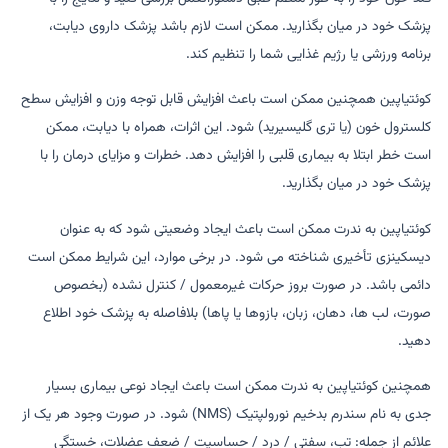
پزشک خود در میان بگذارید. ممکن است لازم باشد پزشک داروی دیابت،
برنامه ورزشی یا رژیم غذایی شما را تنظیم کند.
کوئتیاپین همچنین ممکن است باعث افزایش قابل توجه وزن و افزایش سطح
کلسترول خون (یا تری گلیسیرید) شود. این اثرات، همراه با دیابت، ممکن
است خطر ابتلا به بیماری قلبی را افزایش دهد. خطرات و مزایای درمان را با
پزشک خود در میان بگذارید.
کوئتیاپین به ندرت ممکن است باعث ایجاد وضعیتی شود که به عنوان
دیسکینزی تأخیری شناخته می شود. در برخی موارد، این شرایط ممکن است
دائمی باشد. در صورت بروز حرکات غیرمعمول / کنترل نشده (بخصوص
صورت، لب ها، دهان، زبان، بازوها یا پاها) بلافاصله به پزشک خود اطلاع
دهید.
همچنین کوئتیاپین به ندرت ممکن است باعث ایجاد نوعی بیماری بسیار
جدی به نام سندرم بدخیم نورولپتیک (NMS) شود. در صورت وجود هر یک از
علائم از جمله: تب، سفتی / درد / حساسیت / ضعف عضلات، خستگی