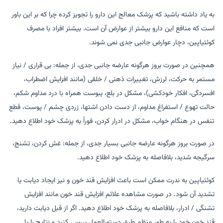
به یاد داشته باشید که پزشک معالج این دارو را تجویز کرده چرا که بر این باور
است که منافع این دارو بیشتر از عوارض آن است. بیشتر افراد با مصرف
کوئتیاپین، دچار عوارض جانبی جدی نمی شوند.
همچنین در صورت بروز هرگونه عارضه جانبی جدی، از جمله: بی قراری / نیاز
مستمر به حرکت، لرزش، تغییرات ذهنی / خلقی (مانند افزایش اضطراب،
افسردگی، افکار خودکشی)، مشکل در بلع، یبوست همراه با درد مداوم شکم،
حالت تهوع / استفراغ مداوم، از دست دادن اشتها، زردی چشم / پوست، قطع
تنفس در هنگام خواب، مشکل در ادرار کردن، فوراً به پزشک خود اطلاع دهید.
در صورت بروز هرگونه عارضه جانبی بسیار جدی، از جمله: غش کردن، تشنج،
سرگیجه شدید، بلافاصله به پزشک خود اطلاع دهید.
کوئتیاپین به ندرت ممکن است باعث افزایش قند خون و نیز ایجاد دیابت یا
تشدید آن شود. در صورت مشاهده علائم افزایش قند خون مانند افزایش
تشنگی / ادرار، بلافاصله به پزشک خود اطلاع دهید. اگر از قبل دیابت دارید،
قند خون خود را به طور منظم طبق دستورالعمل بررسی کنید و نتایج را با