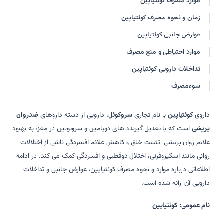
موارد مصرف کوئتیاپین
کواِتیانیل
کوئتیاپین - ثنامد
زمان و نحوه مصرف کوئتیاپین
بیکوئل
راکوئیت
ترانکوپین
سرامین
عوارض جانبی کوئتیاپین
سایکوئل
بایوکویتین
موارد احتیاطی و منع مصرف
کوئپین
تداخلات دارویی کوئتیاپین
سوءمصرف
داروی
کوئتیاپین
با نام تجاری
سروکوئل
، دارویی از دسته داروهای
ضدروان
پریشی
است که با تعدیل گیرنده های دوپامین و سروتونین در مغز، به بهبود
علائم روان پریشی، تثبیت خلق و کاهش علائم افسردگی ناشی از اختلالات
روانی مانند اسکیزوفرنی، اختلال دوقطبی و افسردگی کمک می کند. در ادامه
اطلاعاتی درباره موارد و نحوه مصرف کوئتیاپین، عوارض جانبی و تداخلات
دارویی آن ارائه شده است.
نام عمومی: کوئتیاپین