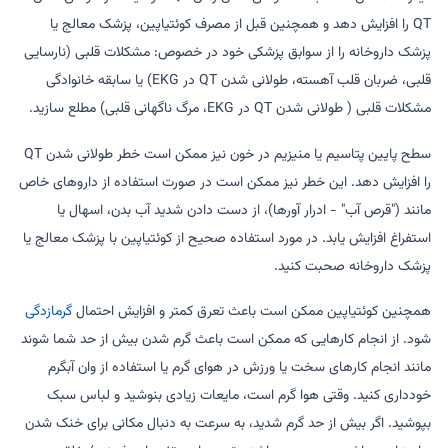
QT را افزایش دهد و همچنین قبل از مصرف کوئتیاپین، پزشک معالج یا
پزشک داروخانه را از سوابق پزشکی خود در خصوص: مشکلات قلبی (نارسایی
قلبی، ضربان قلب آهسته، طولانی شدن QT در EKG) یا سابقه خانوادگی
مشکلات قلبی ( طولانی شدن QT در EKG، مرگ ناگهانی قلبی) مطلع سازید.
سطح پایین پتاسیم یا منیزیم در خون نیز ممکن است خطر طولانی شدن QT
را افزایش دهد. این خطر نیز ممکن است در صورت استفاده از داروهای خاص
مانند ("قرص آب" - ادرار آورها)، از دست دادن شدید آب بدن، اسهال یا
استفراغ افزایش یابد. در مورد استفاده صحیح از کوئتیاپین با پزشک معالج یا
پزشک داروخانه صحبت کنید.
همچنین کوئتیاپین ممکن است باعث تعرق کمتر و افزایش احتمال
گرمازدگی
شود. از انجام کارهایی که ممکن است باعث گرم شدن بیش از حد شما شوند
مانند انجام کارهای سخت یا ورزش در هوای گرم یا استفاده از وان آبگرم
خودداری کنید. وقتی هوا گرم است، مایعات زیادی بنوشید و لباس سبک
بپوشید. اگر بیش از حد گرم شدید، به سرعت به دنبال مکانی برای خنک شدن