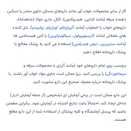
اگر از سایر محصولات خواب آور مانند داروهای مسکن حاوی مخدر یا تسکین
دهنده سرفه (مانند کدئین، هیدروکدون)، الکل، ماری جوانا (شاهدانه)،
داروهای خواب یا اضطراب (مانند
آلپرازولام
،
لورازپام
،
زولپیدم
)، شل کننده
های عضلانی (مانند
کاریسوپرولول
،
سیکلوبنزاپرین
) یا آنتی هیستامین ها
(مانند
ستیریزین
،
دیفن هیدرامین
) استفاده می کنید به پزشک معالج یا
پزشک داروخانه اطلاع دهید.
برچسب روی تمام داروهای خود (مانند آلرژی یا محصولات سرفه و
سرماخوردگی
) را بررسی کنید، زیرا ممکن است حاوی مواد خواب آور باشند. با
پزشک داروخانه درباره مصرف صحیح این دارو مشورت کنید.
این دارو ممکن است در برخی آزمایش ای تشخیصی (از جمله آزمایش ادرار)
تداخل ایجاد کند، احتمالاً باعث نتایج اشتباه در آزمایش شود. بنابراین مطمئن
باشید که پرسنل آزمایشگاه و کلیه پزشکان از استفاده شما از این دارو مطلع
هستند.