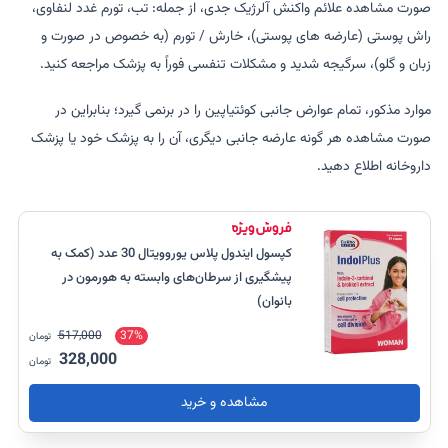
صورت مشاهده علائم واکنش آلرژیک جدی، از جمله: تب، تورم غدد لنفاوی،
راش پوستی (عارضه های پوستی)، خارش / تورم (به خصوص در صورت و
زبان و گلو)، سرگیجه شدید و مشکلات تنفسی فوراً به پزشک مراجعه کنید.
موارد مذکور، تمام عوارض جانبی کوئتیاپین را در برنمی گیرد؛ بنابراین در
صورت مشاهده هر گونه عارضه جانبی دیگری، آن را به پزشک خود یا پزشک
داروخانه اطلاع دهید.
کپسول ایندول پلاس یوروویتال 30 عدد (کمک به
پیشگیری از سرطان‌های وابسته به هورمون در
بانوان)
517,000
37%
تومان
328,000
تومان
مشاهده و خرید