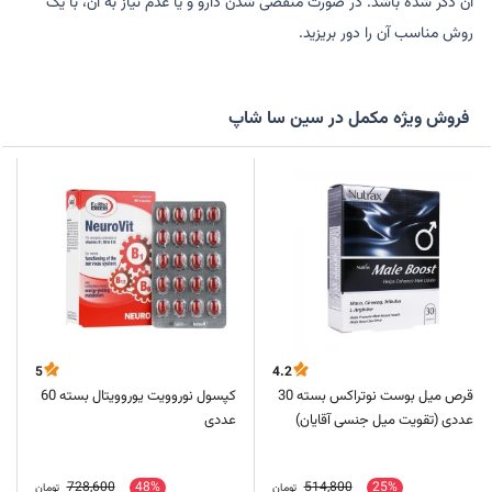
آن ذکر شده باشد. در صورت منقضی شدن دارو و یا عدم نیاز به آن، با یک
روش مناسب آن را دور بریزید.
فروش ویژه مکمل در سین سا شاپ
5
4.2
قرص میل بوست نوتراکس بسته 30
کپسول نوروویت یوروویتال بسته 60
عددی (تقویت میل جنسی آقایان)
عددی
728,600
48%
514,800
25%
تومان
تومان