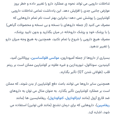
تداخلات دارویی می تواند نحوه ی عملکرد دارو را تغییر داده و خطر بروز
عوارض جانبی جدی را افزایش دهد. این یادداشت تمامی تداخلات دارویی
کوئتیاپین را پوشش نمی دهد؛ بنابراین بهتر است نام تمام داروهایی که
مصرف می کنید (از جمله داروهای با نسخه و بی نسخه و محصولات گیاهی)
را با پزشک خود و پزشک داروخانه در میان بگذارید و بدون تایید پزشک،
مصرف هیچ دارویی را شروع یا تمام نکنید، همچنین به هیچ وجه میزان دارو
را تغییر ندهید.
بسیاری از داروها از جمله آمیودارون،
موکسی فلوکساسین
، پروکائین آمید،
کینیدین، ​​سوتالول، تیوریدازین و غیره علاوه بر کوئتیاپین ممکن است بر ریتم
قلب (طولانی شدن QT) تأثیر بگذارند.
همچنین سایر داروها می توانند باعث دفع کوئتیاپین از بدن شوند، که ممکن
است بر عملکرد کوئتیاپین تأثیر بگذارد. به عنوان مثال می توان به داروهای
ضد قارچ آزول (مانند
ایتراکونازول
،
کتوکونازول
)، ریفامایسین ها (مانند
ریفامپین
)، داروهایی که برای درمان تشنج (مانند فنی توئین) استفاده می
شود، اشاره کرد.