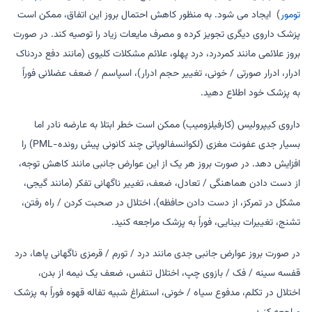
تومور
) ایجاد می شود. به منظور کاهش احتمال بروز این اتفاق، ممکن است
پزشک داروی دیگری تجویز کرده و مصرف مایعات زیاد را توصیه کند. در صورت
بروز علائمی مانند کمردرد، درد پهلو، علائم مشکلات کلیوی (مانند دفع دردناک
ادرار، ادرار صورتی / خونی، تغییر حجم ادرار)، اسپاسم / ضعف عضلانی فوراً
به پزشک خود اطلاع دهید.
داروی کیپرولیس (کارفیلزومیب) ممکن است خطر ابتلا به عارضه نادر اما
بسیار جدی عفونت مغزی (لکوانسفالوپاتی چند کانونی پیش رونده-PML) را
افزایش دهد. در صورت بروز هر یک از این عوارض جانبی مانند کاهش توجه،
از دست دادن هماهنگی / تعادل، ضعف، تغییر ناگهانی تفکر (مانند گیجی،
مشکل در تمرکز، از دست دادن حافظه)، اختلال در صحبت کردن / راه رفتن،
تشنج، تغییرات بینایی، فوراً به پزشک مراجعه کنید.
در صورت بروز عوارض جانبی جدی مانند درد / تورم / قرمزی ناگهانی پاها، درد
قفسه سینه / فک / بازوی چپ، اختلال تنفس، ضعف یک نیمه از بدن،
اختلال در تکلم، مدفوع سیاه / خونی، استفراغ شبیه تفاله قهوه فوراً به پزشک