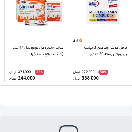
4.6
قرص مولتی ویتامین کامپلیت
ساشه سیترومال یوروویتال 14 عدد
یوروویتال بسته 30 عددی
(کمک به رفع خستگی)
374,000
35%
772,200
50%
تومان
تومان
244,000
388,000
تومان
تومان