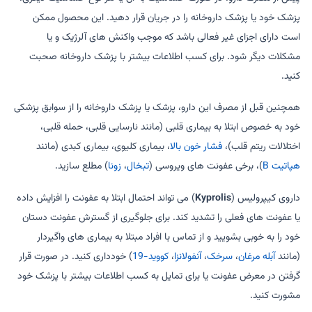
پزشک خود یا پزشک داروخانه را در جریان قرار دهید. این محصول ممکن
است دارای اجزای غیر فعالی باشد که موجب واکنش های آلرژیک و یا
مشکلات دیگر شود. برای کسب اطلاعات بیشتر با پزشک داروخانه صحبت
کنید.
همچنین قبل از مصرف این دارو، پزشک یا پزشک داروخانه را از سوابق پزشکی
خود به خصوص ابتلا به بیماری قلبی (مانند نارسایی قلبی، حمله قلبی،
اختلالات ریتم قلب)،
فشار خون بالا
، بیماری کلیوی، بیماری کبدی (مانند
هپاتیت B
)، برخی عفونت های ویروسی (
تبخال
،
زونا
) مطلع سازید.
داروی کیپرولیس (
Kyprolis
) می تواند احتمال ابتلا به عفونت را افزایش داده
یا عفونت های فعلی را تشدید کند. برای جلوگیری از گسترش عفونت دستان
خود را به خوبی بشویید و از تماس با افراد مبتلا به بیماری های واگیردار
(مانند
آبله مرغان
،
سرخک
،
آنفولانزا
،
کووید-19
) خودداری کنید. در صورت قرار
گرفتن در معرض عفونت یا برای تمایل به کسب اطلاعات بیشتر با پزشک خود
مشورت کنید.