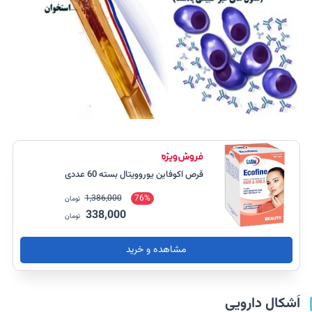
قرص اکوفاین یوروویتال بسته 60 عددی
1,386,000
76%
تومان
338,000
تومان
مشاهده و خرید
اَشکال دارویی