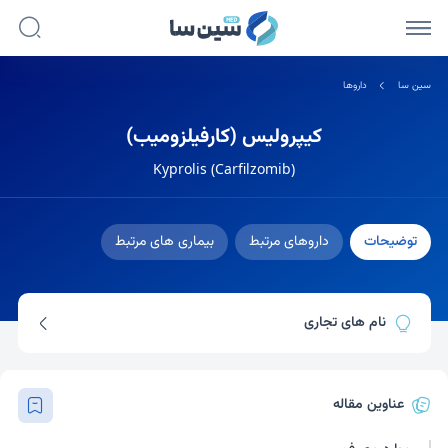
سین سا
داروها
کیپرولیس (کارفیلزومیب)
Kyprolis (Carfilzomib)
توضیحات
داروهای مرتبط
بیماری های مرتبط
نام های تجاری
کیپرولیس
فیلزوما
عناوین مقاله