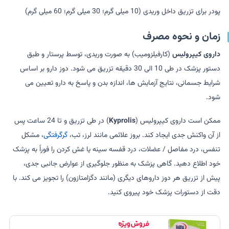
پودر برای تزریق داخل وریدی (10 میلی گرم؛ 30 میلی گرم؛ 60 میلی گرم)
زمان و نحوه مصرف
داروی کیپرولیس
(کارفیلزومیب) به صورت وریدی، توسط پرستار و طبق
دستور پزشک در طی 10 الی 30 دقیقه تزریق می شود. دوز دارو بر اساس
شرایط جسمانی، نتایج آزمایش ها، اندازه بدن و پاسخ به دارو تعیین می
شود.
ممکن است داروی کیپرولیس (
Kyprolis
) در طی تزریق و تا 24 ساعت پس
از آن واکنش جدی ایجاد کند. بروز علائمی مانند لرز، تب،
گرگرفتگی
، مشکل
تنفس، درد مفاصل / عضلات، درد قفسه سینه یا غش کردن را فوراً به پزشک
خود اطلاع دهید. گاهی پزشک به منظور جلوگیری از عوارض جانبی جدی،
پیش از تزریق هر دوز داروهای دیگری (مانند دگزامتازون) را تجویز می کند. با
دقت از دستورات پزشک خود پیروی کنید.