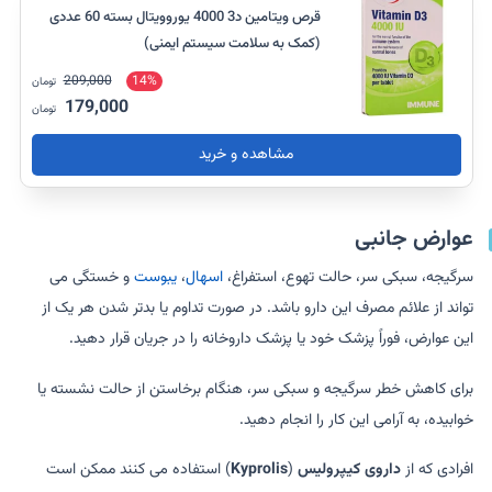
قرص ویتامین د3 4000 یوروویتال بسته 60 عددی
(کمک به سلامت سیستم ایمنی)
209,000
14%
تومان
179,000
تومان
مشاهده و خرید
عوارض جانبی
سرگیجه، سبکی سر، حالت تهوع، استفراغ،
اسهال
،
یبوست
و خستگی می
تواند از علائم مصرف این دارو باشد. در صورت تداوم یا بدتر شدن هر یک از
این عوارض، فوراً پزشک خود یا پزشک داروخانه را در جریان قرار دهید.
برای کاهش خطر سرگیجه و سبکی سر، هنگام برخاستن از حالت نشسته یا
خوابیده، به آرامی این کار را انجام دهید.
افرادی که از
داروی کیپرولیس
(
Kyprolis
) استفاده می کنند ممکن است