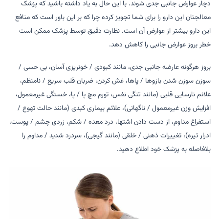
دچار عوارض جانبی جدی شوند. با این حال به یاد داشته باشید که پزشک
معالجتان این دارو را برای شما تجویز کرده چرا که بر این باور است که منافع
این دارو بیشتر از عوارض آن است. نظارت دقیق توسط پزشک ممکن است
خطر بروز عوارض جانبی را کاهش دهد.
بروز هرگونه عارضه جانبی جدی، مانند کبودی / خونریزی آسان، بی حسی /
سوزن سوزن شدن بازوها / پاها، غش کردن، ضربان قلب سریع / نامنظم،
علائم نارسایی قلبی (مانند تنگی نفس، تورم مچ پا / پا، خستگی غیرمعمول،
افزایش وزن غیرمعمول / ناگهانی)، علائم بیماری کبدی (مانند حالت تهوع /
استفراغ مداوم، از دست دادن اشتها، درد معده / شکم، زردی چشم / پوست،
ادرار تیره)، تغییرات ذهنی / خلقی (مانند گیجی)، سردرد شدید / مداوم را
بلافاصله به پزشک خود اطلاع دهید.