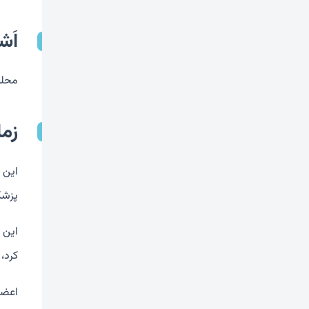
اَش
محلول تزر
زم
پزشکی
این 
کرد، پلک ها 
اعضای