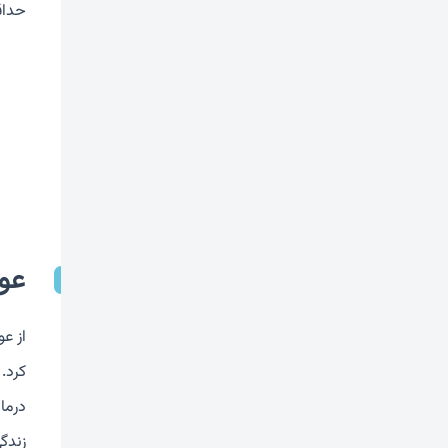
حداقل 5 روز پس از درمان رعایت کنند. با دار
عو
از ع
کرد.
درما
زندگ