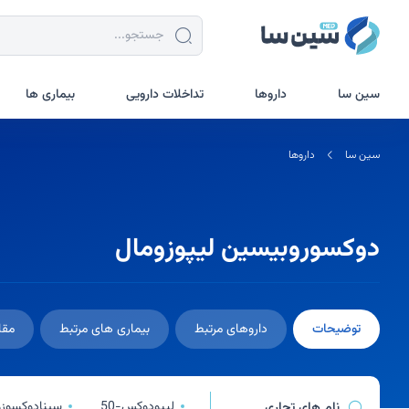
جستجو در سین سا
سین سا
داروها
تداخلات دارویی
بیماری ها
سین سا
داروها
دوکسوروبیسین لیپوزومال
توضیحات
داروهای مرتبط
بیماری های مرتبط
مقا
لیپودوکس-50
سینادوکسوزو
نام های تجاری