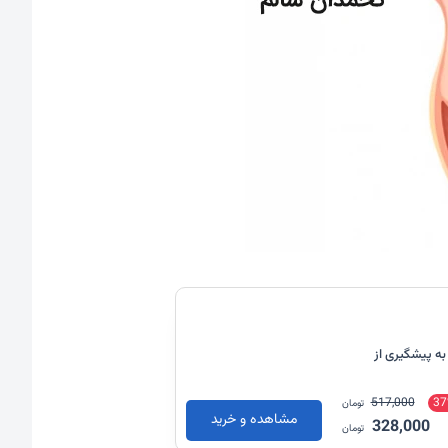
یتال 30 عدد (کمک به پیشگیری از
517,000
37
تومان
مشاهده و خرید
328,000
تومان