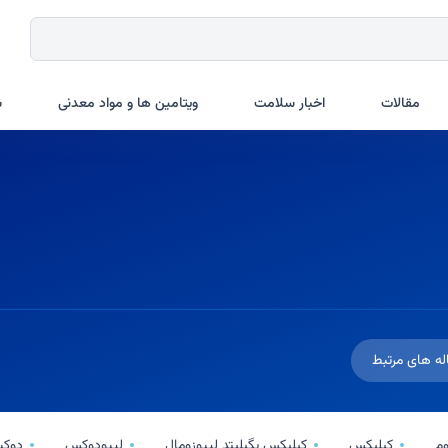
مقالات
اخبار سلامت
ویتامین ها و مواد معدنی
ب
له های مرتبط
م
کیلیکس
کیلیکس پگیلیتد لیپوزومال
لیپودوکس
دوک