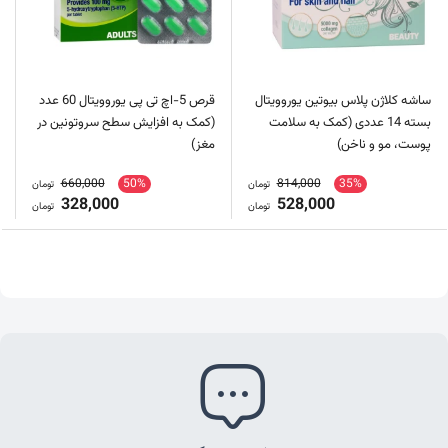
ساشه کلاژن پلاس بیوتین یوروویتال
قرص 5-اچ تی پی یوروویتال 60 عدد
بسته 14 عددی (کمک به سلامت
(کمک به افزایش سطح سروتونین در
پوست، مو و ناخن)
مغز)
660,000
50%
814,000
35%
تومان
تومان
328,000
528,000
تومان
تومان