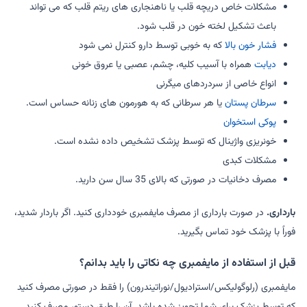
مشکلات خاص دریچه قلب یا ناهنجاری های ریتم قلب که می تواند
باعث تشکیل لخته خون در قلب شود.
فشار خون بالا
که به خوبی توسط دارو کنترل نمی شود
دیابت
همراه با آسیب کلیه، چشم، عصبی یا عروق خونی
انواع خاصی از سردردهای میگرنی
سرطان پستان
یا هر سرطانی که به هورمون های زنانه حساس است.
پوکی استخوان
خونریزی واژینال که توسط پزشک تشخیص داده نشده است.
مشکلات کبدی
مصرف دخانیات در صورتی که بالای 35 سال سن دارید.
بارداری.
در صورت بارداری از مصرف مایفمبری خودداری کنید. اگر باردار شدید،
فوراً با پزشک خود تماس بگیرید.
قبل از استفاده از مایفمبری چه نکاتی را باید بدانم؟
مایفمبری (رلوگولیکس/استرادیول/نوراتیندرون) را فقط در صورتی مصرف کنید
که توسط پزشک برای شما تجویز شده باشد. آن را طبق دستور مصرف کنید.