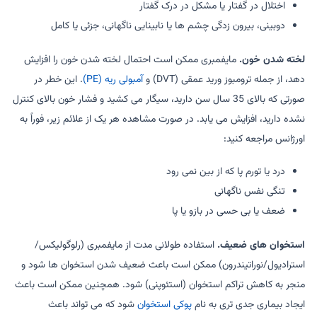
اختلال در گفتار یا مشکل در درک گفتار
دوبینی، بیرون زدگی چشم ها یا نابینایی ناگهانی، جزئی یا کامل
لخته شدن خون.
مایفمبری ممکن است احتمال لخته شدن خون را افزایش
دهد، از جمله ترومبوز ورید عمقی (DVT) و
آمبولی ریه (PE)
. این خطر در
صورتی که بالای 35 سال سن دارید، سیگار می کشید و فشار خون بالای کنترل
نشده دارید، افزایش می یابد. در صورت مشاهده هر یک از علائم زیر، فوراً به
اورژانس مراجعه کنید:
درد یا تورم پا که از بین نمی رود
تنگی نفس ناگهانی
ضعف یا بی حسی در بازو یا پا
استخوان های ضعیف.
استفاده طولانی مدت از مایفمبری (رلوگولیکس/
استرادیول/نوراتیندرون) ممکن است باعث ضعیف شدن استخوان ها شود و
منجر به کاهش تراکم استخوان (استئوپنی) شود. همچنین ممکن است باعث
ایجاد بیماری جدی تری به نام
پوکی استخوان
شود که می تواند باعث