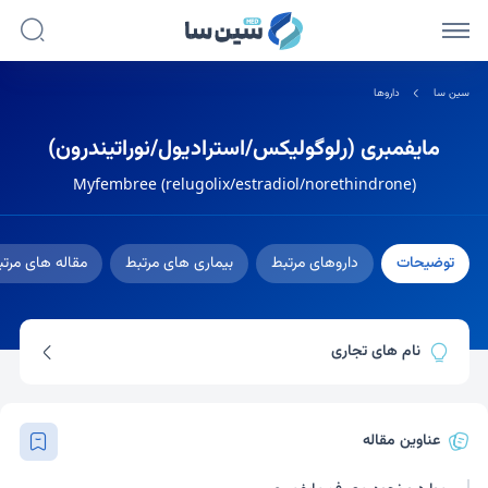
سین سا
داروها
مایفمبری (رلوگولیکس/استرادیول/نوراتیندرون)
Myfembree (relugolix/estradiol/norethindrone)
توضیحات
داروهای مرتبط
بیماری های مرتبط
مقاله های مرت
نام های تجاری
مایفمبری
عناوین مقاله