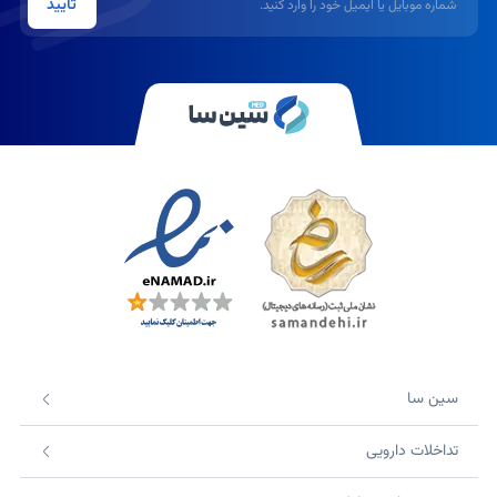
تایید
سین سا
تداخلات دارویی