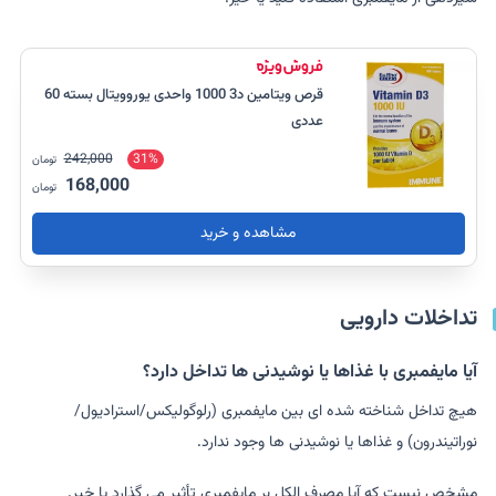
قرص ویتامین د3 1000 واحدی یوروویتال بسته 60
عددی
242,000
31%
تومان
168,000
تومان
مشاهده و خرید
تداخلات دارویی
آیا مایفمبری با غذاها یا نوشیدنی ها تداخل دارد؟
هیچ تداخل شناخته شده ای بین مایفمبری (رلوگولیکس/استرادیول/
نوراتیندرون) و غذاها یا نوشیدنی ها وجود ندارد.
مشخص نیست که آیا مصرف الکل بر مایفمبری تأثیر می گذارد یا خیر.