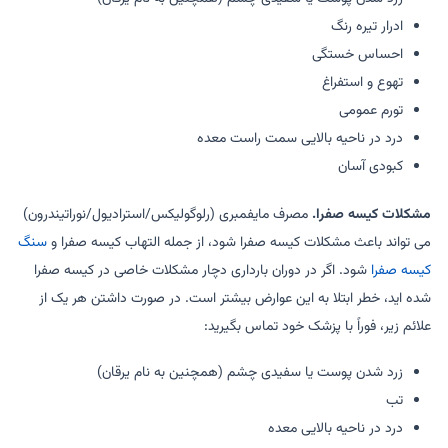
ادرار تیره رنگ
احساس خستگی
تهوع و استفراغ
تورم عمومی
درد در ناحیه بالایی سمت راست معده
کبودی آسان
مشکلات کیسه صفرا.
مصرف مایفمبری (رلوگولیکس/استرادیول/نوراتیندرون)
می تواند باعث مشکلات کیسه صفرا شود، از جمله التهاب کیسه صفرا و
سنگ
کیسه صفرا
شود. اگر در دوران بارداری دچار مشکلات خاصی در کیسه صفرا
شده اید، خطر ابتلا به این عوارض بیشتر است. در صورت داشتن هر یک از
علائم زیر، فوراً با پزشک خود تماس بگیرید:
زرد شدن پوست یا سفیدی چشم (همچنین به نام یرقان)
تب
درد در ناحیه بالایی معده