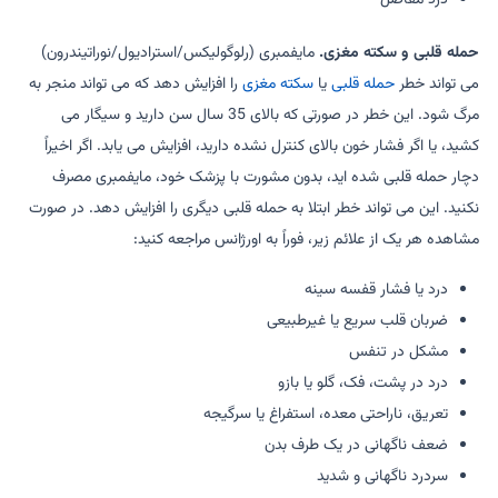
حمله قلبی و سکته مغزی.
مایفمبری (رلوگولیکس/استرادیول/نوراتیندرون)
می تواند خطر
حمله قلبی
یا
سکته مغزی
را افزایش دهد که می تواند منجر به
مرگ شود. این خطر در صورتی که بالای 35 سال سن دارید و سیگار می
کشید، یا اگر فشار خون بالای کنترل نشده دارید، افزایش می یابد. اگر اخیراً
دچار حمله قلبی شده اید، بدون مشورت با پزشک خود، مایفمبری مصرف
نکنید. این می تواند خطر ابتلا به حمله قلبی دیگری را افزایش دهد. در صورت
مشاهده هر یک از علائم زیر، فوراً به اورژانس مراجعه کنید:
درد یا فشار قفسه سینه
ضربان قلب سریع یا غیرطبیعی
مشکل در تنفس
درد در پشت، فک، گلو یا بازو
تعریق، ناراحتی معده، استفراغ یا سرگیجه
ضعف ناگهانی در یک طرف بدن
سردرد ناگهانی و شدید