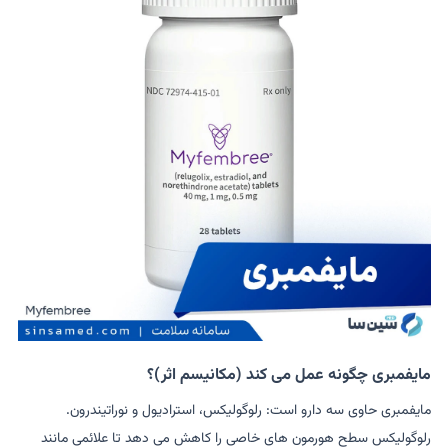
مایفمبری چگونه عمل می کند (مکانیسم اثر)؟
مایفمبری حاوی سه دارو است: رلوگولیکس، استرادیول و نوراتیندرون.
رلوگولیکس سطح هورمون های خاصی را کاهش می دهد تا علائمی مانند