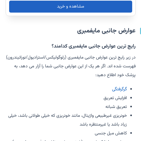
مشاهده و خرید
عوارض جانبی مایفمبری
رایج ترین عوارض جانبی مایفمبری کدامند؟
در زیر رایج ترین عوارض جانبی مایفمبری (رلوگولیکس/استرادیول/نوراتیندرون)
فهرست شده اند. اگر هر یک از این عوارض جانبی شما را آزار می دهد، به
پزشک خود اطلاع دهید:
گرگرفتگی
افزایش تعریق
تعریق شبانه
خونریزی غیرطبیعی واژینال، مانند خونریزی که خیلی طولانی باشد، خیلی
زیاد باشد یا غیرمنتظره باشد
کاهش میل جنسی