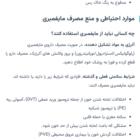
مدفوع به رنگ خاک رس
موارد احتیاطی و منع مصرف مایفمبری
چه کسانی نباید از مایفمبری استفاده کنند؟
آلرژی به مواد تشکیل دهنده.
در صورت مصرف داروی مایفمبری
(رلوگولیکس/استرادیول/نوراتیندرون) و بروز واکنش های آلرژیک، مصرف دارو را
قطع کرده و فورا به پزشک خود اطلاع دهید.
شرایط سلامتی فعلی و گذشته.
افرادی که شرایط زیر را دارند یا داشته اند،
نباید مایفمبری مصرف کنند:
اختلالات لخته شدن خون از جمله ترومبوز ورید عمقی (DVT)، آمبولی ریه
(PE) یا ترومبوز شبکیه
سکته مغزی یا حمله قلبی
مشکلی که باعث لخته شدن بیش از حد خون شود.
اختلالات گردش خون یا بیماری عروق محیطی (PVD)