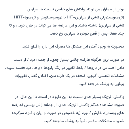
برخی از بیماران می توانند واکنش های خاصی نسبت به هپارین
(ترومبوسیتوپنی ناشی از هپارین-HIT یا ترومبوسیتوپنی و ترومبوز-HITT
ناشی از هپارین) داشته باشند و این عارضه ها می تواند در طول درمان و تا
چند هفته پس از قطع درمان با هپارین رخ دهد.
درصورت به وجود آمدن این مشکل ها مصرف این دارو را قطع کنید.
در صورت بروز هرگونه عارضه جانبی بسیار جدی، از جمله: درد / از دست
دادن احساس در بازوها / پاها، تغییر در رنگ بازوها / پاها، درد قفسه سینه،
مشکلات تنفسی، گیجی، ضعف در یک طرف بدن، اختلال گفتار، تغییرات
بینایی به پزشک مراجعه کنید.
واکنش آلرژیک بسیار جدی نسبت به این دارو نادر است. با این حال، در
صورت مشاهده علائم واکنش آلرژیک جدی، از جمله: راش پوستی (عارضه
های پوستی)، خارش / تورم (به خصوص در صورت و زبان و گلو)، سرگیجه
شدید و مشکلات تنفسی فوراً به پزشک مراجعه کنید.