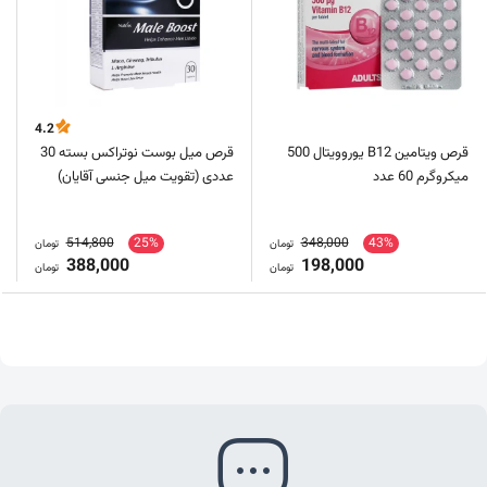
4.2
قرص ویتامین B12 یوروویتال 500
قرص میل بوست نوتراکس بسته 30
میکروگرم 60 عدد
عددی (تقویت میل جنسی آقایان)
514,800
25%
348,000
43%
تومان
تومان
388,000
198,000
تومان
تومان