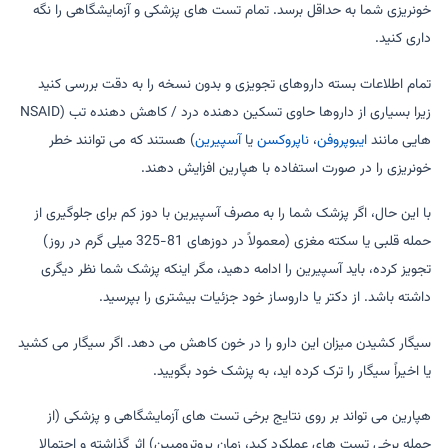
خونریزی شما به حداقل برسد. تمام تست های پزشکی و آزمایشگاهی را نگه
داری کنید.
تمام اطلاعات بسته داروهای تجویزی و بدون نسخه را به دقت بررسی کنید
زیرا بسیاری از داروها حاوی تسکین دهنده درد / کاهش دهنده تب (NSAID
هایی مانند
ایبوپروفن
،
ناپروکسن
یا
آسپیرین
) هستند که می توانند خطر
خونریزی را در صورت استفاده با هپارین افزایش دهند.
با این حال، اگر پزشک شما را به مصرف آسپیرین با دوز کم برای جلوگیری از
حمله قلبی یا سکته مغزی (معمولاً در دوزهای 81-325 میلی گرم در روز)
تجویز کرده، باید آسپیرین را ادامه دهید، مگر اینکه پزشک شما نظر دیگری
داشته باشد. از دکتر یا داروساز خود جزئیات بیشتری را بپرسید.
سیگار کشیدن میزان این دارو را در خون کاهش می دهد. اگر سیگار می کشید
یا اخیراً سیگار را ترک کرده اید، به پزشک خود بگویید.
هپارین می تواند بر روی نتایج برخی تست های آزمایشگاهی و پزشکی (از
جمله برخی تست های عملکرد کبد، زمان پروترومبین) اثر گذاشته و احتمالا