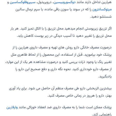
هپارین تداخل دارند مانند
دوکسوروبیسین
، دروپریدول،
سیپروفلوکساسین
و
میتوکسانترون
را که در سوند یا سوزن باقی مانده، با سرم نرمال سالین
شستشو دهید.
اگر تزریق زیرپوستی انجام میدهید محل تزریق را با الکل تمیز کنید. هر بار
محل تزریق را تغییر دهید تا آسیب دیدگی در زیر پوست کاهش یابد.
درصورت مصرف خانگی دارو روش های تهیه و مصرف داروی هپارین را از
پزشک خود بیاموزید. قبل از استفاده، این محصول را از لحاظ ظاهری مثل
تغییر رنگ یا وجود ذرات بررسی کنید و درصورت مشاهده هر یک از این موارد،
از مصرف دارو خودداری کنید. نحوه نگه داری و دفع صحیح این دارو را
یادبگیرید.
بیشترین اثربخشی دارو طی مصرف منظم آن حاصل می شود. برای یاد آوری
بهتر، دارو را هرروز در زمانی خاص مصرف کنید.
پزشک ممکن است شما را به مصرف داروی ضد انعقاد خوراکی مانند
وارفارین
راهنمایی کند.