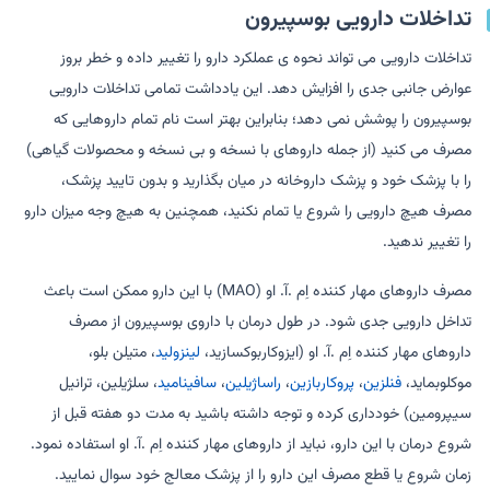
تداخلات دارویی بوسپیرون
تداخلات دارویی می تواند نحوه ی عملکرد دارو را تغییر داده و خطر بروز
عوارض جانبی جدی را افزایش دهد. این یادداشت تمامی تداخلات دارویی
بوسپیرون را پوشش نمی دهد؛ بنابراین بهتر است نام تمام داروهایی که
مصرف می کنید (از جمله داروهای با نسخه و بی نسخه و محصولات گیاهی)
را با پزشک خود و پزشک داروخانه در میان بگذارید و بدون تایید پزشک،
مصرف هیچ دارویی را شروع یا تمام نکنید، همچنین به هیچ وجه میزان دارو
را تغییر ندهید.
مصرف داروهای مهار کننده اِم .آ. او (MAO) با این دارو ممکن است باعث
تداخل دارویی جدی شود. در طول درمان با داروی بوسپیرون از مصرف
داروهای مهار کننده اِم .آ. او (ایزوکاربوکسازید،
لینزولید
، متیلن بلو،
موکلوبماید،
فنلزین
،
پروکاربازین
،
راساژیلین
،
سافینامید
، سلژیلین، ترانیل
سیپرومین) خودداری کرده و توجه داشته باشید به مدت دو هفته قبل از
شروع درمان با این دارو، نباید از داروهای مهار کننده اِم .آ. او استفاده نمود.
زمان شروع یا قطع مصرف این دارو را از پزشک معالج خود سوال نمایید.