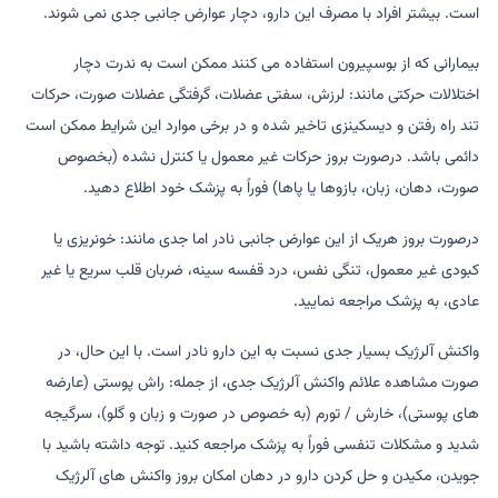
است. بیشتر افراد با مصرف این دارو، دچار عوارض جانبی جدی نمی شوند.
بیمارانی که از بوسپیرون استفاده می کنند ممکن است به ندرت دچار
اختلالات حرکتی مانند: لرزش، سفتی عضلات، گرفتگی عضلات صورت، حرکات
تند راه رفتن و دیسکینزی تاخیر شده و در برخی موارد این شرایط ممکن است
دائمی باشد. درصورت بروز حرکات غیر معمول یا کنترل نشده (بخصوص
صورت، دهان، زبان، بازوها یا پاها) فوراً به پزشک خود اطلاع دهید.
درصورت بروز هریک از این عوارض جانبی نادر اما جدی مانند: خونریزی یا
کبودی غیر معمول، تنگی نفس، درد قفسه سینه، ضربان قلب سریع یا غیر
عادی، به پزشک مراجعه نمایید.
واکنش آلرژیک بسیار جدی نسبت به این دارو نادر است. با این حال، در
صورت مشاهده علائم واکنش آلرژیک جدی، از جمله: راش پوستی (عارضه
های پوستی)، خارش / تورم (به خصوص در صورت و زبان و گلو)، سرگیجه
شدید و مشکلات تنفسی فوراً به پزشک مراجعه کنید. توجه داشته باشید با
جویدن، مکیدن و حل کردن دارو در دهان امکان بروز واکنش های آلرژیک