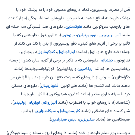
قبل از مصرف بوسپیرون، تمام داروهای مصرفی خود را به پزشک خود یا
پزشک داروخانه اطلاع دهید به خصوص: داروهای ضد افسردگی (مهار کننده
های بازجذب سروتونین مانند
فلوکستین
، داروهای ضد افسردگی سه حلقه ای
مانند
آمی تریپتیلین
،
نورتریپتیلین
،
ترازودون
)، هالوپریدول، داروهایی که با
تأثیر بر برخی از آنزیم های کبدی، دفع بوسپیرون از بدن را کند می کنند از
جمله: ضد قارچ های آزول (مانند:
ایتراکونازول
،
کتوکونازول
)، ریتوناویر،
نفازودون،
دیلتیازم
، داروهایی که با تأثیر بر برخی از آنزیم های کبدی از جمله
ریفامایسین ها (مانند:
ریفامپین
و ریفابوتین)، کورتیکواستروئیدها (مانند
دگزامتازون) و برخی از داروهای که سرعت دفع این دارو از بدن را افزایش می
دهند مانند ضد تشنج ها (مانند فنی توئین،
فنوباربیتال
)، داروهای مسکن
درد یا سرفه حاوی مخدر (مانند کدئین، هیدروکدون)، الکل، ماریجوانا
(شاهدانه)، داروهای خواب یا اضطراب (مانند
آلپرازولام
،
لورازپام
،
زولپیدم
)،
شل کننده های عضلانی (مانند
کاریسوپرولول
،
سیکلوبنزاپرین
) و آنتی
هیستامین ها (مانند
ستیریزین
،
دیفن هیدرامین
).
برچسب روی تمام داروهای خود (مانند داروهای آلرژی، سرفه و سرماخوردگی)