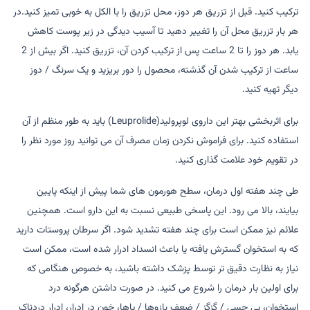
ترکیب کنید. قبل از تزریق هر دوز، محل تزریق را با الکل به خوبی تمیز کنید.در
هر بار تزریق محل آن را تغییر دهید تا آسیب دیدگی در زیر پوست کاهش
یابد. هر دوز را تا 2 ساعت پس از ترکیب کردن آن، تزریق کنید. اگر بیش از 2
ساعت از ترکیب شدن آن گذشته، محصول را دور بریزید و یک سرنگ / دوز
دیگر تهیه کنید.
برای اثربخشی بهتر این داروی لوپرولید(Leuprolide) باید به طور منظم از آن
استفاده کنید. برای فراموش نکردن زمان مصرف آن می توانید روز مورد نظر را
در تقویم خود علامت گذاری کنید.
طی چند هفته اول درمان، سطح هورمون های شما پیش از اینکه پایین
بیایند، بالا می رود. این پاسخی طبیعی نسبت به این دارو است. همچنین
علائم نیز ممکن است برای چند هفته تشدید شود. اگر سرطان پروستات دارید
که به استخوان گسترش یافته یا باعث انسداد ادرار شده است، ممکن است
نیاز به نظارت دقیق تر توسط پزشک داشته باشید، به خصوص هنگامی که
برای اولین بار درمان را شروع می کنید. در صورت داشتن هرگونه درد
استخوان، بی حسی / گزگز / ضعف بازوها / پاها، خون در ادرار، ادرار دردناک