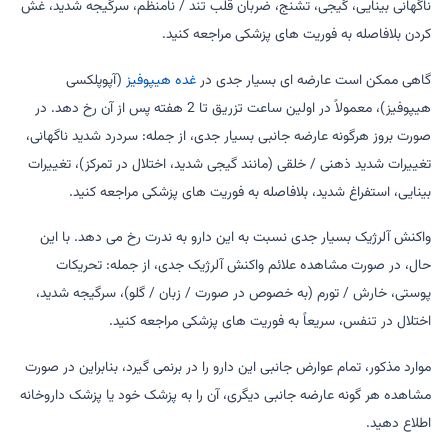
ناگهانی بینایی، گیجی، تشنج، ضربان قلب تند / نامنظم، سرگیجه شدید، غش
کردن بلافاصله به فوریت های پزشکی مراجعه کنید.
گاهی ممکن است عارضه ای بسیار جدی در
غده هیپوفیز
(آپوپلکسی
هیپوفیز)، معمولاً در اولین ساعت تزریق تا 2 هفته پس از آن رخ دهد. در
صورت بروز هرگونه عارضه جانبی بسیار جدی، از جمله: سردرد شدید ناگهانی،
تغییرات شدید ذهنی / خلقی (مانند گیجی شدید، اختلال در تمرکز)، تغییرات
بینایی، استفراغ شدید، بلافاصله به فوریت های پزشکی مراجعه کنید.
واکنش آلرژیک بسیار جدی نسبت به این دارو به ندرت رخ می دهد. با این
حال، در صورت مشاهده علائم واکنش آلرژیک جدی، از جمله: تحریکات
پوستی، خارش / تورم (به خصوص در صورت / زبان / گلو)، سرگیجه شدید،
اختلال در تنفس، سریعاً به فوریت های پزشکی مراجعه کنید.
موارد مذکور، تمام عوارض جانبی این دارو را در برنمی گیرد، بنابراین در صورت
مشاهده هر گونه عارضه جانبی دیگری، آن را به پزشک خود یا پزشک داروخانه
اطلاع دهید.