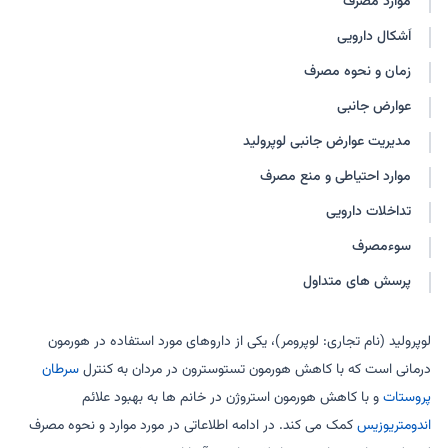
موارد مصرف
لوپرومر
لوپرورلین استات
اَشکال دارویی
لوپرورلین
لوپرون دپو
لوپرون دپو-پد
لوپرون دپو-جین
زمان و نحوه مصرف
بی دی شور
عوارض جانبی
مدیریت عوارض جانبی لوپرولید
موارد احتیاطی و منع مصرف
تداخلات دارویی
سوءمصرف
پرسش های متداول
لوپرولید (نام تجاری: لوپرومر)، یکی از داروهای مورد استفاده در هورمون
درمانی است که با کاهش هورمون تستوسترون در مردان به کنترل
سرطان
پروستات
و با کاهش هورمون استروژن در خانم ها به بهبود علائم
اندومتریوزیس
کمک می کند. در ادامه اطلاعاتی در مورد موارد و نحوه مصرف