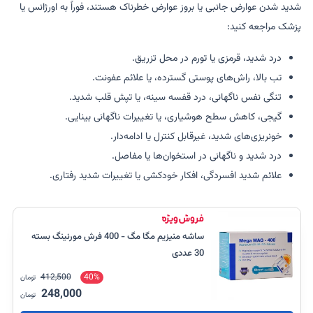
شدید شدن عوارض جانبی یا بروز عوارض خطرناک هستند، فوراً به اورژانس یا
پزشک مراجعه کنید:
درد شدید، قرمزی یا تورم در محل تزریق.
تب بالا، راش‌های پوستی گسترده، یا علائم عفونت.
تنگی نفس ناگهانی، درد قفسه سینه، یا تپش قلب شدید.
گیجی، کاهش سطح هوشیاری، یا تغییرات ناگهانی بینایی.
خونریزی‌های شدید، غیرقابل کنترل یا ادامه‌دار.
درد شدید و ناگهانی در استخوان‌ها یا مفاصل.
علائم شدید افسردگی، افکار خودکشی یا تغییرات شدید رفتاری.
ساشه منیزیم مگا مگ - 400 فرش مورنینگ بسته
30 عددی
412,500
40%
تومان
248,000
تومان