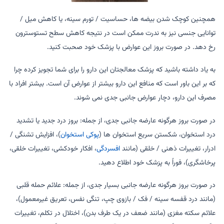
همچنین کوچک شدن بیضه ها، حساسیت / تورم سینه، یا کاهش میل /
توانایی جنسی نیز به ندرت ممکن است در نتیجه کاهش سطح تستوسترون
رخ دهد. در صورت بروز این عوارض با پزشک خود صحبت کنید.
به یاد داشته باشید که پزشک معالجتان این دارو را برای شما تجویز کرده چرا
که بر این باور است که منافع این دارو بیشتر از عوارض آن است. بیشتر افراد با
مصرف این دارو، دچار عوارض جانبی جدی نمی شوند.
در صورت بروز هرگونه عارضه جانبی جدی، از جمله: بروز درد جدید یا تشدید
درد استخوان، شکستن سریع استخوان ها (
پوکی استخوان
)، افزایش تشنگی /
ادرار، تغییرات ذهنی / خلقی (مانند
افسردگی
، افکار خودکشی، تغییرات خلقی،
پرخاشگری)، فوراً به پزشک خود اطلاع دهید.
در صورت بروز هرگونه عارضه جانبی بسیار جدی، از جمله: علائم حمله قلبی
(مانند درد قفسه سینه / فک / بازوی چپ، تنگی نفس، تعریق غیرمعمول)،
علائم سکته مغزی (مانند ضعف در یک طرف بدن)، اختلال در تکلم، تغییرات