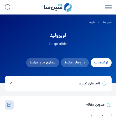
سین سا
داروها
لوپرولید
Leuprolide
توضیحات
داروهای مرتبط
بیماری های مرتبط
نام های تجاری
الیگارد
لوپرون
ویادور
فنسولوی
عناوین مقاله
لکتروم
لورلین دپو