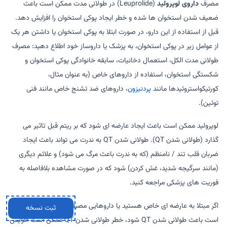
مصرف
داروی لوپرولید
(Leuprolide) در طولانی مدت ممکن است باعث
ضعیف شدن استخوان ها شده و خطر ایجاد پوکی استخوان را افزایش دهد.
قبل از استفاده از این دارو، در صورت ابتلا به پوکی استخوان یا داشتن هر یک
از عوامل زیر در پوکی استخوان، به پزشک یا داروساز خود اطلاع دهید: مصرف
طولانی مدت الکل، استعمال دخانیات، سابقه خانوادگی پوکی استخوان و
شکستگی استخوان، استفاده از داروهای خاص (به عنوان مثال،
کورتیکواستروئیدها مانند
پردنیزون
، داروهای ضد تشنج خاص مانند فنی
توئین).
لوپرولید ممکن است باعث ایجاد عارضه ای شود که بر ریتم قبل تاثیر می
گذارد (طولانی شدن QT). طولانی شدن QT به ندرت می تواند باعث ایجاد
ضربان قلب تند / نامنظم (که به ندرت باعث مرگ می شود) و علائم دیگری
(مانند سرگیجه شدید، غش کردن) شود که در صورت مشاهده بلافاصله به
فوریت های پزشکی مراجعه کنید.
اگر مبتلا به عارضه ای خاص هستید یا داروهایی مصرف می کنید که ممکن
ثبت نسخه
است باعث طولانی شدن QT شود، خطر طولانی شدن QT ممکن است افزایش