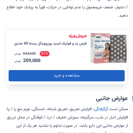
/ دشوار، ضعف غیرمعمول یا عدم توانایی در حرکت، فوراً به پزشک خود اطلاع
دهید.
قرص ید و فولیک اسید یوروویتال بسته 60 عددی
534,600
61%
تومان
209,000
تومان
مشاهده و خرید
عوارض جانبی
ممکن است
گرگرفتگی
، افزایش تعریق، تعریق شبانه، خستگی، تورم مچ پا / پا،
افزایش ادرار در شب، سرگیجه، سوزش خفیف / درد / کوفتگی در محل تزریق
از عوارض جانبی این دارو باشد. در صورت تداوم یا تشدید هر یک از این