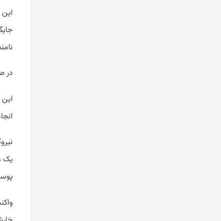
این 
جایگ
نامن
در ص
این 
انجا
نیرو
یک ع
پوست
واکن
خارش