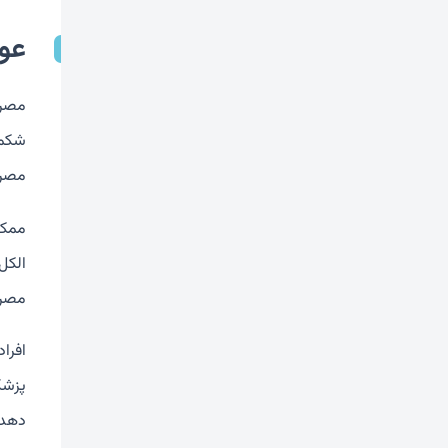
عو
مصرف
شکم 
مصرف 
ممکن
الکل
مصرف
افرا
پزشک
دهد.