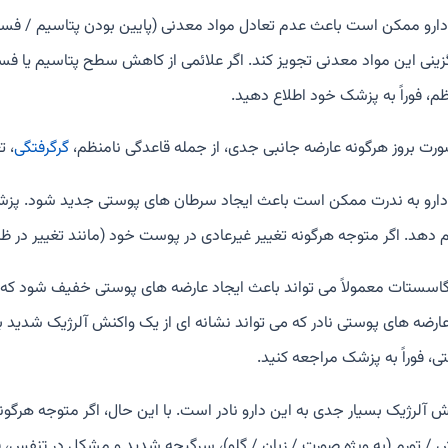
دارو ممکن است باعث عدم تعادل مواد معدنی (پایین بودن پتاسیم / 
زینی این مواد معدنی تجویز کند. اگر علائمی از کاهش سطح پتاسیم یا فس
ظم، فوراً به پزشک خود اطلاع دهید.
ورت بروز هرگونه عارضه جانبی جدی، از جمله قاعدگی نامنظم،
گرگرفتگی
، ت
دارو به ندرت ممکن است باعث ایجاد سرطان های پوستی جدید شود. پزشک
م دهد. اگر متوجه هرگونه تغییر غیرعادی در پوست خود (مانند تغییر در ظاه
گاسستات معمولاً می تواند باعث ایجاد عارضه های پوستی خفیف شود که مع
ارضه های پوستی نادر که می تواند نشانه ای از یک واکنش آلرژیک شدید 
ی، فوراً به پزشک مراجعه کنید.
ش آلرژیک بسیار جدی به این دارو نادر است. با این حال، اگر متوجه هرگو
 / تورم (به ویژه صورت / زبان / گلو)، سرگیجه شدید و مشکل در تنفس، فو