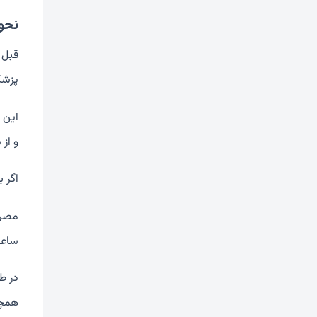
نحو
قبل 
پزشک
این د
و از
اگر 
ساعت قبل یا 2 ساع
در ط
همچن