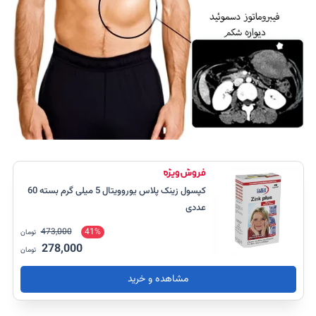
کپسول زینک پلاس یوروویتال 5 میلی گرم بسته 60
عددی
473,000
41%
تومان
278,000
تومان
مشاهده و خرید