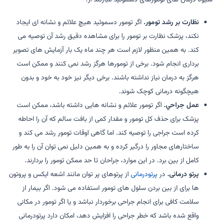
شیوه درمان های تومورهای دسموئید عبارتند از:
نظارت بر رشد تومور.
اگر تومور دسموئید هیچ علائم و نشانه ای ایجاد
نکند، پزشک نظارت بر تومور را برای مشاهده دقیق رشد آن توصیه می
کند. به همین منظور لازم است هر چند ماه یک بار آزمایش های تصویر
برداری انجام شود. برخی از تومورها هرگز رشد نمی کنند و ممکن است
هرگز به درمان نیاز نداشته باشند. برخی دیگر نیز خود به خود و بدون
هیچگونه درمانی کوچک شوند.
عمل جراحي.
اگر تومور علائم و نشانه هایی داشته باشد، ممکن است
پزشک برای حذف کل تومور و مقدار کمی از بافت سالم که آن را احاطه
کرده است جراجی را توصیه کند. اما گاهی اوقات تومور رشد می کند و
ساختارهای مجاور را درگیر کرده و به همین دلیل نمی توان آن را به طور
کامل از بین برد. در این موارد، جراحان تا حد ممکن تومور را بردارند.
پرتو درمانی.
در
پرتودرمانی
از پرتوهای پر توان مانند اشعه ایکس و پروتون
ها برای از بین بردن سلول های تومور استفاده می شود. اگر بیمار از
سلامت کافی برای انجام جراحی برخوردار نباشد و یا اگر تومور در مکانی
واقع شده باشد که خطر جراحی را افزایش دهد، امکان دارد پرتودرمانی