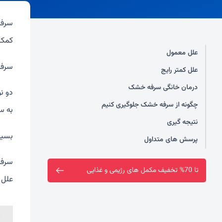
سرفه
کمک 
علل معمول
سرفه
علل کمتر رایج
درمان خانگی سرفه خشک
دو نو
چگونه از سرفه خشک جلوگیری کنیم
به س
نتیجه گیری
بسیا
پرسش های متداول
سرفه
تا 70% تخفیف مکمل های رژیمی و غذایی
علل 