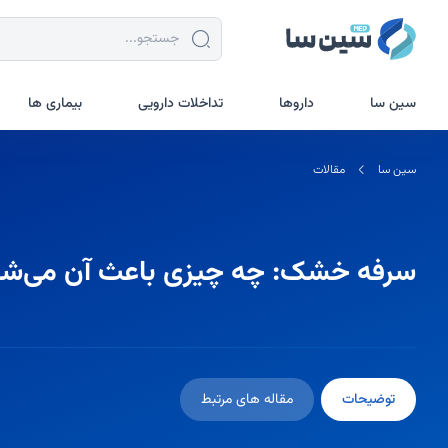
جستجو در سین سا
سین سا
داروها
تداخلات دارویی
بیماری ها
سین سا
مقالات
سرفه خشک: چه چیزی باعث آن می‌شود و
توضیحات
مقاله های مرتبط