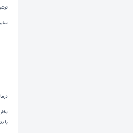
ترشح
سایر
درما
بخار
یا
نت