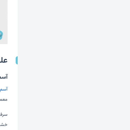
عل
آسم
آسم
معمو
سرفه
خشک 