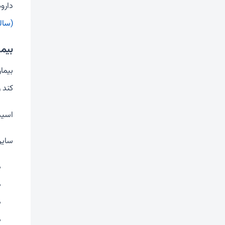
دارو
(سال
بیم
کند 
اسید
سایر 