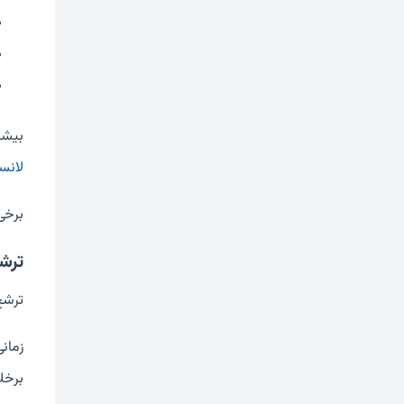
بیشتر 
لانس
برخی
ترش
ترشح
زمان
برخل