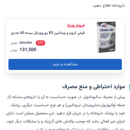
داروخانه اطلاع دهید.
قرص کروم و ویتامین B3 یوروویتال بسته 60 عددی
286,000
54%
تومان
131,500
تومان
مشاهده و خرید
موارد احتیاطی و منع مصرف
پیش از مصرف سالبوتامول، در صورت حساسیت به آن یا داروهای مشابه (از
جمله لوالبوترول،متاپروترنال، تربوتالین) و هر نوع حساسیت دیگری، پزشک
خود یا پزشک داروخانه را در جریان قرار دهید. این محصول ممکن است دارای
اجزای غیر فعالی باشد که موجب واکنش های آلرژیک و یا مشکلات دیگر شود.
برای کسب اطلاعات بیشتر با پزشک داروخانه صحبت کنید.