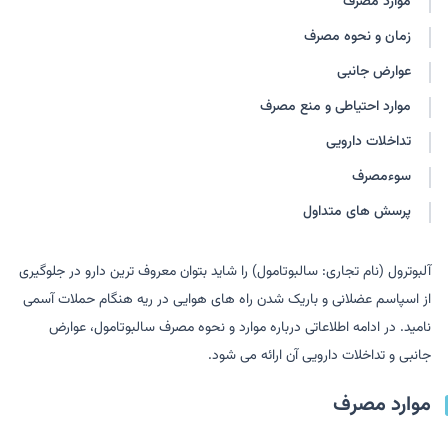
موارد مصرف
ونتالکس
سالبومد
زمان و نحوه مصرف
سالبوتامول
سالبودیک
ونتولین اچ اف ای
ونتولین
عوارض جانبی
سالبوتامول- عماد
سالبوتامول-اکسیر
موارد احتیاطی و منع مصرف
آزماسول
تداخلات دارویی
سوءمصرف
پرسش های متداول
آلبوترول (نام تجاری: سالبوتامول) را شاید بتوان معروف ترین دارو در جلوگیری
از اسپاسم عضلانی و باریک شدن راه های هوایی در ریه هنگام حملات آسمی
نامید. در ادامه اطلاعاتی درباره موارد و نحوه مصرف سالبوتامول، عوارض
جانبی و تداخلات دارویی آن ارائه می شود.
موارد مصرف