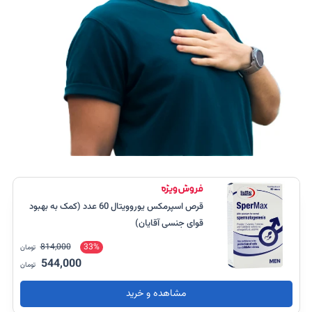
قرص اسپرمکس یوروویتال 60 عدد (کمک به بهبود
قوای جنسی آقایان)
814,000
33%
تومان
544,000
تومان
مشاهده و خرید