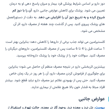
دوز دارو بر اساس شرایط پزشکی فرد بیمار و میزان پاسخ دهی او به درمان
تعیین می شود. پزشک برای کاهش عوارض جانبی دارو،
آن را با دوز کم
شروع کرده و به تدریج دوز آن را افزایش می دهد
. به دقت از دستورالعمل
های پزشک پیروی کنید. پس از گذشت چند هفته از مصرف دارو، اثر آن
مشخص می شود.
کلستیرامین می تواند جذب برخی از داروها را کاهش دهد؛ بنابراین بهتر است
1 ساعت قبل یا 4 تا 6 ساعت پس از مصرف کلستیرامین، داروهای دیگرتان را
مصرف کنید. سوالات خود را از پزشک خود یا پزشک داروخانه بپرسید.
بیشترین اثربخشی دارو در نتیجه مصرف منظم آن حاصل می شود؛ بنابراین
برای جلوگیری از فراموش کردن مصرف دارو، آن را هر روز در یک زمان خاص
مصرف کنید. حتی پس از بهبودی علائم نیز مصرف دارو نباید قطع شود. بیشتر
افراد مبتلا به فشار خون بالا هیچ علامتی از بیماری ندارند.
عوارض جانبی
یبوست
،
دل درد
و
معده درد
،
وجود گاز در معده
،
حالت تهوع
و
استفراغ
از