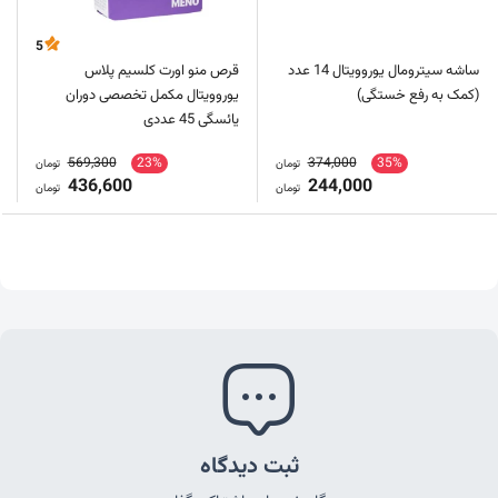
5
ساشه سیترومال یوروویتال 14 عدد
قرص منو اورت کلسیم پلاس
(کمک به رفع خستگی)
یوروویتال مکمل تخصصی دوران
یائسگی 45 عددی
569,300
23%
374,000
35%
تومان
تومان
436,600
244,000
تومان
تومان
ثبت دیدگاه