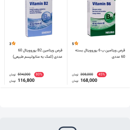
3
5
قرص ویتامین ب 6 یوروویتال بسته
قرص ویتامین B2 یوروویتال 60
60 عددی
عددی (کمک به متابولیسم طبیعی)
594,000
80%
308,000
45%
تومان
تومان
116,800
168,000
تومان
تومان