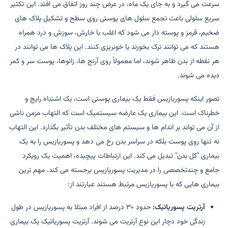
سرعت می گیرد و به جای یک ماه، در عرض چند روز اتفاق می افتد. این تکثیر
سریع سلولی باعث تجمع سلول های پوستی روی سطح و تشکیل پلاک های
ضخیم، قرمز و پوسته دار می شود که اغلب با خارش، سوزش و درد همراه
هستند که می توانند ترک بخورند یا خونریزی کنند. این پلاک ها می توانند در
هر نقطه از بدن ظاهر شوند، اما معمولاً روی آرنج ها، زانوها، پوست سر و کمر
دیده می شوند.
تصور اینکه پسوریازیس فقط یک بیماری پوستی است، یک اشتباه رایج و
خطرناک است. این بیماری یک عارضه سیستمیک است که التهاب مزمن ناشی
از آن می تواند بر اندام ها و سیستم های مختلف بدن تأثیر بگذارد. این التهاب
نه تنها روی پوست بلکه در سراسر بدن رخ می دهد و پسوریازیس را به یک
بیماری "کل بدن" تبدیل می کند. این ارتباطات پیچیده، اهمیت یک رویکرد
جامع و چندتخصصی را در مدیریت پسوریازیس برجسته می کند. مهم ترین
بیماری هایی که با پسوریازیس مرتبط هستند عبارتند از:
آرتریت پسوریاتیک:
حدود ۳۰ درصد از افراد مبتلا به پسوریازیس در طول
زندگی خود دچار این نوع آرتریت می شوند. آرتریت پسوریاتیک یک بیماری