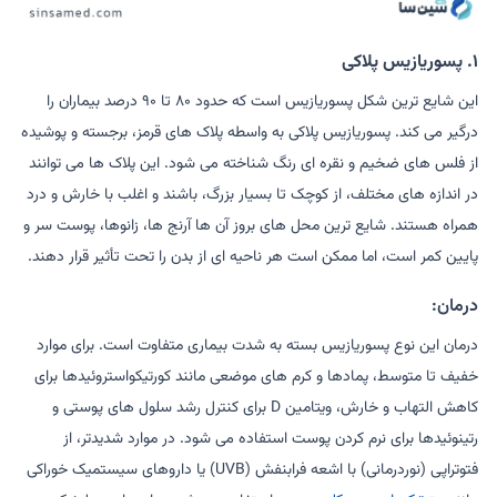
۱. پسوریازیس پلاکی
این شایع ترین شکل پسوریازیس است که حدود ۸۰ تا ۹۰ درصد بیماران را
درگیر می کند. پسوریازیس پلاکی به واسطه پلاک های قرمز، برجسته و پوشیده
از فلس های ضخیم و نقره ای رنگ شناخته می شود. این پلاک ها می توانند
در اندازه های مختلف، از کوچک تا بسیار بزرگ، باشند و اغلب با خارش و درد
همراه هستند. شایع ترین محل های بروز آن ها آرنج ها، زانوها، پوست سر و
پایین کمر است، اما ممکن است هر ناحیه ای از بدن را تحت تأثیر قرار دهند.
درمان:
درمان این نوع پسوریازیس بسته به شدت بیماری متفاوت است. برای موارد
خفیف تا متوسط، پمادها و کرم های موضعی مانند کورتیکواستروئیدها برای
کاهش التهاب و خارش، ویتامین D برای کنترل رشد سلول های پوستی و
رتینوئیدها برای نرم کردن پوست استفاده می شود. در موارد شدیدتر، از
فتوتراپی (نوردرمانی) با اشعه فرابنفش (UVB) یا داروهای سیستمیک خوراکی