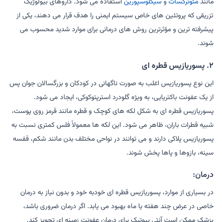
مانند
متوترکسات
و
سیکلوسپورین
استفاده می شود. داروهای بیولوژیک
تزریقی که پروتئین های خاص سیستم ایمنی را هدف قرار می دهند، یکی از
پیشرفته ترین و مؤثرترین روش های درمانی برای موارد شدید محسوب می
شوند.
۲. پسوریازیس قطره ای
این نوع پسوریازیس اغلب به صورت ناگهانی در کودکان و بزرگسالان جوان پس
از یک عفونت باکتریایی، به ویژه گلودرد استرپتوکوکی، ایجاد می شود.
پسوریازیس قطره ای به شکل لکه های کوچک و قطره مانند قرمز روی پوست،
شبیه قطرات باران، ظاهر می شود. این لکه ها معمولاً فلس کمتری نسبت به
پسوریازیس پلاکی دارند و می توانند در نواحی مختلف بدن مانند شکم، قفسه
سینه، بازوها و پاها پخش شوند.
درمان:
در بسیاری از موارد، پسوریازیس قطره ای خودبه خود و بدون نیاز به درمان
خاصی در عرض چند هفته یا ماه بهبود می یابد. اگر درمان ضروری باشد،
پزشک ممکن است آنتی بیوتیک برای درمان عفونت زمینه ای تجویز کند.