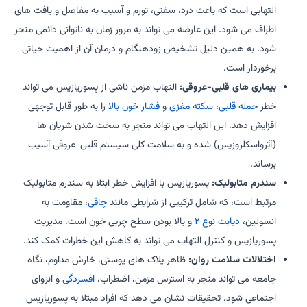
التهابی است که باعث درد، سفتی، تورم و آسیب به مفاصل و بافت های
اطراف می شود. این عارضه می تواند به مرور زمان به ناتوانی دائمی منجر
شود، به همین دلیل تشخیص زودهنگام و درمان آن از اهمیت حیاتی
برخوردار است.
بیماری های قلبی-عروقی:
التهاب مزمن ناشی از پسوریازیس می تواند
خطر
حمله قلبی
،
سکته مغزی
و
فشار خون بالا
را به طور قابل توجهی
افزایش دهد. این التهاب می تواند منجر به سخت شدن شریان ها
(آترواسکلروزیس) شده و به سلامت کلی سیستم قلبی-عروقی آسیب
برساند.
سندرم متابولیک:
پسوریازیس با افزایش خطر ابتلا به سندرم متابولیک
مرتبط است، که شامل ترکیبی از شرایطی مانند
چاقی
، مقاومت به
انسولین،
دیابت نوع ۲
و بالا بودن سطح چربی خون است. مدیریت
پسوریازیس و کنترل التهاب می تواند به کاهش این خطرات کمک کند.
اختلالات سلامت روان:
ظاهر پلاک های پوستی، خارش مداوم، نگاه
جامعه می تواند منجر به استرس مزمن، اضطراب،
افسردگی
و انزوای
اجتماعی شود. تحقیقات نشان می دهد که افراد مبتلا به پسوریازیس