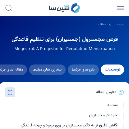
سین سا
مقالات
قرص مجسترول (جستیران) برای تنظیم قاعدگی
Megestrol: A Progestin for Regulating Menstruation
توضیحات
داروهای مرتبط
بیماری های مرتبط
مقاله های مرت
عناوین مقاله
مقدمه
نحوه اثر مجسترول
نگاهی دقیق تر به تأثیر مجسترول بر روی پریود و چرخه قاعدگی