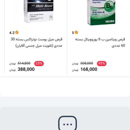
4.2
5
قرص ویتامین ب 6 یوروویتال بسته
قرص میل بوست نوتراکس بسته 30
60 عددی
عددی (تقویت میل جنسی آقایان)
514,800
25%
308,000
45%
تومان
تومان
388,000
168,000
تومان
تومان