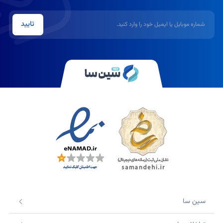
شماره موبایل یا ایمیل
تایید
سین سا