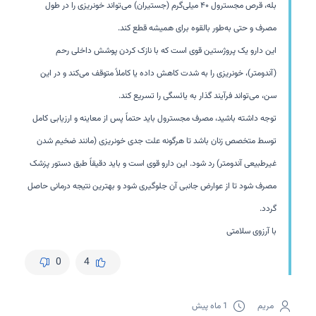
بله، قرص مجسترول ۴۰ میلی‌گرم (جستیران) می‌تواند خونریزی را در طول
مصرف و حتی به‌طور بالقوه برای همیشه قطع کند.
این دارو یک پروژستین قوی است که با نازک کردن پوشش داخلی رحم
(آندومتر)، خونریزی را به شدت کاهش داده یا کاملاً متوقف می‌کند و در این
سن، می‌تواند فرآیند گذار به یائسگی را تسریع کند.
توجه داشته باشید، مصرف مجسترول باید حتماً پس از معاینه و ارزیابی کامل
توسط متخصص زنان باشد تا هرگونه علت جدی خونریزی (مانند ضخیم شدن
غیرطبیعی آندومتر) رد شود. این دارو قوی است و باید دقیقاً طبق دستور پزشک
مصرف شود تا از عوارض جانبی آن جلوگیری شود و بهترین نتیجه درمانی حاصل
گردد.
با آرزوی سلامتی
0
4
مریم
1 ماه پیش