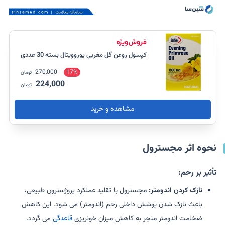
کپسول روغن گل مغربی یوروویتال بسته 30 عددی
270,000
17%
تومان
224,000
تومان
مشاهده و خرید
نحوه اثر مجسترول
تأثیر بر رحم:
نازک کردن اندومتر:
مجسترول با تقلید عملکرد پروژسترون طبیعی،
باعث نازک شدن پوشش داخلی رحم (اندومتر) می شود. این کاهش
ضخامت اندومتر منجر به کاهش میزان خونریزی
قاعدگی
می گردد.