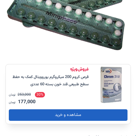
قرص کروم 200 میکروگرم یوروویتال کمک به حفظ
سطح طبیعی قند خون بسته 60 عددی
253,000
30%
تومان
177,000
تومان
مشاهده و خرید