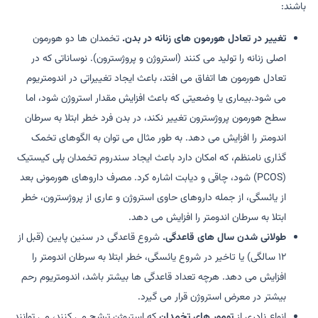
باشند:
تغییر در تعادل هورمون های زنانه در بدن.
تخمدان ها دو هورمون
اصلی زنانه را تولید می کنند (استروژن و پروژسترون). نوساناتی که در
تعادل هورمون ها اتفاق می افتد، باعث ایجاد تغییراتی در اندومتریوم
می شود.بیماری یا وضعیتی که باعث افزایش مقدار استروژن شود، اما
سطح هورمون پروژسترون تغییر نکند، در بدن فرد خطر ابتلا به سرطان
اندومتر را افزایش می دهد. به طور مثال می توان به الگوهای تخمک
گذاری نامنظم، که امکان دارد باعث ایجاد سندروم تخمدان پلی کیستیک
(PCOS) شود، چاقی و دیابت اشاره کرد. مصرف داروهای هورمونی بعد
از یائسگی، از جمله داروهای حاوی استروژن و عاری از پروژسترون، خطر
ابتلا به سرطان اندومتر را افزایش می دهد.
طولانی شدن سال های قاعدگی.
شروع قاعدگی در سنین پایین (قبل از
١٢ سالگی) یا تاخیر در شروع یائسگی، خطر ابتلا به سرطان اندومتر را
افزایش می دهد. هرچه تعداد قاعدگی ها بیشتر باشد، اندومتریوم رحم
بیشتر در معرض استروژن قرار می گیرد.
انواع نادری از
تومور های تخمدان
که استروژن ترشح می کنند، می توانند