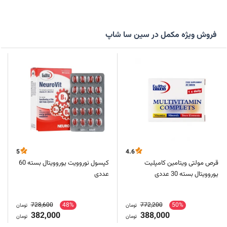
فروش ویژه مکمل در سین سا شاپ
5
4.6
قرص مولتی ویتامین کامپلیت
کپسول نوروویت یوروویتال بسته 60
یوروویتال بسته 30 عددی
عددی
728,600
48%
772,200
50%
تومان
تومان
382,000
388,000
تومان
تومان