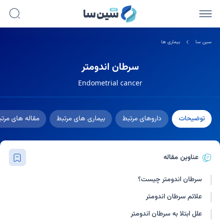
سین سا
بیماری ها
سرطان اندومتر
Endometrial cancer
توضیحات
داروهای مرتبط
بیماری های مرتبط
مقاله های مرت
عناوین مقاله
سرطان اندومتر چیست؟
علائم سرطان اندومتر
علل ابتلا به سرطان اندومتر