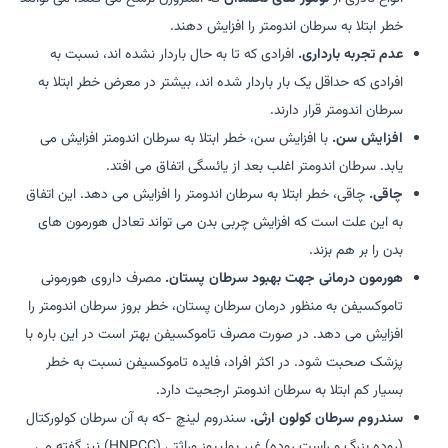
خطر ابتلا به سرطان اندومتر را افزایش دهند.
عدم تجربه بارداری.
افرادی که تا به حال باردار نشده اند، نسبت به
افرادی که حداقل یک بار باردار شده اند، بیشتر در معرض خطر ابتلا به
سرطان اندومتر قرار دارند.
افزایش سن.
با افزایش سن، خطر ابتلا به سرطان اندومتر افزایش می
یابد. سرطان اندومتر اغلب بعد از یائسگی اتفاق می افتد.
چاقی.
چاقی، خطر ابتلا به سرطان اندومتر را افزایش می دهد. این اتفاق
به این علت است که افزایش چربی بدن می تواند تعادل هورمون های
بدن را بر هم بزند.
هورمون درمانی جهت بهبود سرطان پستان.
مصرف داروی هورمونی
تاموکسیفن به منظور درمان سرطان پستان، خطر بروز سرطان اندومتر را
افزایش می دهد. در صورت مصرف تاموکسیفن بهتر است در این باره با
پزشک صحبت شود. در اکثر افراد، فایده تاموکسیفن نسبت به خطر
بسیار کم ابتلا به سرطان اندومتر ارجحیت دارد.
سندروم سرطان کولون ارثی.
سندروم لینچ -که به آن سرطان کولورکتال
(روده بزرگ و راست روده) غیر پولیپوز وراثتی (HNPCC) نیز گفته می