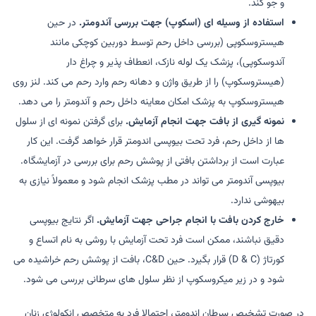
و جو کند.
استفاده از وسیله ای (اسکوپ) جهت بررسی آندومتر.
در حین
هیستروسکوپی (بررسی داخل رحم توسط دوربین کوچکی مانند
آندوسکوپی)، پزشک یک لوله نازک، انعطاف پذیر و چراغ دار
(هیستروسکوپ) را از طریق واژن و دهانه رحم وارد رحم می کند. لنز روی
هیستروسکوپ به پزشک امکان معاینه داخل رحم و آندومتر را می دهد.
نمونه گیری از بافت جهت انجام آزمایش.
برای گرفتن نمونه ای از سلول
ها از داخل رحم، فرد تحت بیوپسی اندومتر قرار خواهد گرفت. این کار
عبارت است از برداشتن بافتی از پوشش رحم برای بررسی در آزمایشگاه.
بیوپسی آندومتر می تواند در مطب پزشک انجام شود و معمولاً نیازی به
بیهوشی ندارد.
خارج کردن بافت با انجام جراحی جهت آزمایش.
اگر نتایج بیوپسی
دقیق نباشند، ممکن است فرد تحت آزمایش با روشی به نام اتساع و
کورتاژ (D & C) قرار بگیرد. حین C&D، بافت از پوشش رحم خراشیده می
شود و در زیر میکروسکوپ از نظر سلول های سرطانی بررسی می شود.
در صورت تشخیص سرطان اندومتر، احتمالا فرد به متخصص انکولوژی زنان