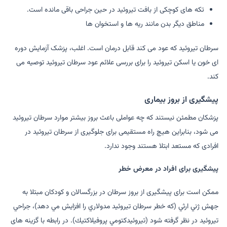
تکه های کوچکی از بافت تیروئید در حین جراحی باقی مانده است.
مناطق دیگر بدن مانند ریه ها و استخوان ها
سرطان تیروئید که عود می کند قابل درمان است. اغلب، پزشک آزمایش دوره
ای خون یا اسکن تیروئید را برای بررسی علائم عود سرطان تیروئید توصیه می
کند.
پیشگیری از بروز بیماری
پزشکان مطمئن نیستند که چه عواملی باعث بروز بیشتر موارد سرطان تیروئید
می شود، بنابراین هیچ راه مستقیمی برای جلوگیری از سرطان تیروئید در
افرادی که مستعد ابتلا هستند وجود ندارد.
پیشگیری برای افراد در معرض خطر
ممكن است برای پیشگیری از بروز سرطان در بزرگسالان و كودكان مبتلا به
جهش ژني ارثي (كه خطر سرطان تيروئيد مدولاري را افزايش مي دهد)، جراحي
تيروئيد در نظر گرفته شود (تيروئيدكتومي پروفيلاكتيك). در رابطه با گزینه های