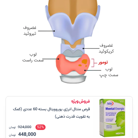
قرص منتال انرژی یوروویتال بسته 60 عددی (کمک
به تقویت قدرت ذهنی)
924,000
52%
تومان
448,000
تومان