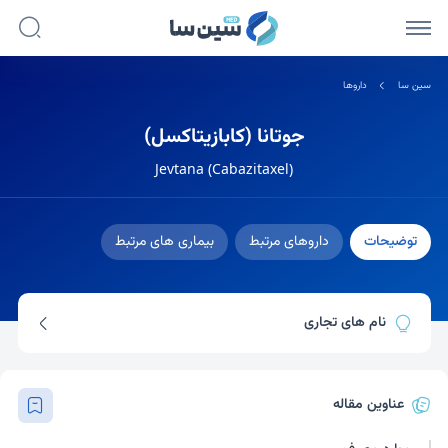
سین سا
داروها
جوتانا (کابازیتاکسل)
Jevtana (Cabazitaxel)
توضیحات
داروهای مرتبط
بیماری های مرتبط
نام های تجاری
جوتانا
کابوتکس
جفتانا
عناوین مقاله