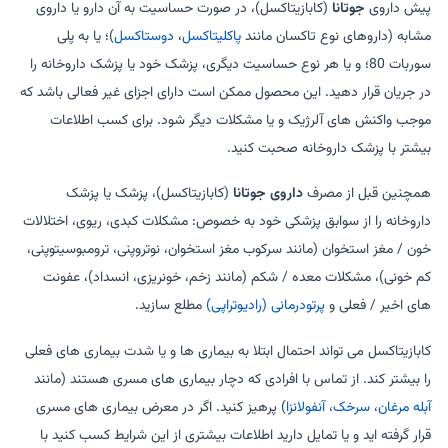
پیش داروی
جوتانا
(کابازیتاکسل)، در صورت حساسیت به آن دارو یا داروی
مشابه (داروهای نوع تاکسان مانند
پاکلیتاکسل
،
دوستاکسل
)؛ یا به پلی
سوربات 80؛ و یا هر نوع حساسیت دیگری، پزشک خود یا پزشک داروخانه را
در جریان قرار دهید. این محصول ممکن است دارای اجزای غیر فعالی باشد که
موجب واکنش های آلرژیک و یا مشکلات دیگر شود. برای کسب اطلاعات
بیشتر با پزشک داروخانه صحبت کنید.
همچنین قبل از مصرف
داروی جوتانا
(کابازیتاکسل)، پزشک یا پزشک
داروخانه را از سوابق پزشکی خود به خصوص: مشکلات کبدی، ریوی، اختلالات
خون / مغز استخوان (مانند سرکوب مغز استخوان، نوتروپنی، ترومبوسیتوپنی،
کم خونی)، مشکلات معده / شکم (مانند زخم، خونریزی، انسداد)، عفونت
های اخیر / فعلی و
پرتودرمانی (رادیوتراپی)
مطلع سازید.
کابازیتاکسل می تواند احتمال ابتلا به بیماری ها و یا شدت بیماری های فعلی
را بیشتر کند. از تماس با افرادی که دچار بیماری های مسری هستند (مانند
آبله مرغان
،
سرخک
،
آنفولانزا
) پرهیز کنید. اگر در معرض بیماری های مسری
قرار گرفته اید و یا تمایل دارید اطلاعات بیشتری از این شرایط کسب کنید با