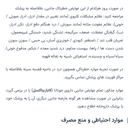
در صورت بروز هرکدام از این عوارض خطرناک جانبی، بلافاصله به پزشك
مراجعه کنید: علائم مشکلات کلیوی (مانند تغییر در مقدار ادرار، ادرار صورتی /
خونی)، علائم عفونت مثانه (مانند سوزش / درد هنگام دفع ادرار، تکرر ادرار،
تب)، گرفتگی عضلات، ضعف، سرگیجه، تشنگی شدید، خستگی غیرمعمول،
ضربان قلب تند / نامنظم، کبودی / خونریزی آسان، بی حسی / سوزن سوزن
شدن دست ها / پاها، یبوست مداوم، درد شدید معده / شکم، مدفوع خونی/
سیاه/سیاه و چسبنده، استفراغی شبیه به تفاله قهوه.
در صورت تجربه موارد خطرناکی همچون درد در ناحیه قفسه سینه بلافاصله با
مراکز فوریت های پزشکی تماس بگیرید.
موارد مذکور، تمام عوارض جانبی داروی جوتانا (
کابازیتاکسل
) را در برنمی گیرد،
بنابراین در صورت مشاهده هر گونه عارضه جانبی دیگری، آن را به پزشک خود
یا پزشک داروخانه اطلاع دهید.
موارد احتیاطی و منع مصرف