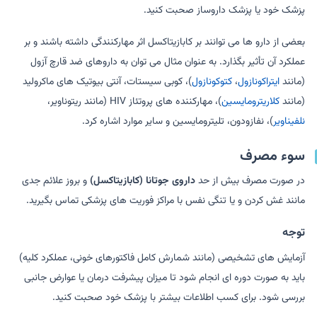
پزشک خود یا پزشک داروساز صحبت کنید.
بعضی از دارو ها می توانند بر کابازیتاکسل اثر مهارکنندگی داشته باشند و بر
عملکرد آن تأثیر بگذارد. به عنوان مثال می توان به داروهای ضد قارچ آزول
(مانند
ایتراکونازول
،
کتوکونازول
)، کوبی سیستات، آنتی بیوتیک های ماکرولید
(مانند
کلاریترومایسین
)، مهارکننده های پروتئاز HIV (مانند ریتوناویر،
نلفیناویر
)، نفازودون، تلیترومایسین و سایر موارد اشاره کرد.
سوء مصرف
در صورت مصرف بیش از حد
داروی جوتانا (کابازیتاکسل)
و بروز علائم جدی
مانند غش کردن و یا تنگی نفس با مراکز فوریت های پزشکی تماس بگیرید.
توجه
آزمایش های تشخیصی (مانند شمارش کامل فاکتورهای خونی، عملکرد کلیه)
باید به صورت دوره ای انجام شود تا میزان پیشرفت درمان یا عوارض جانبی
بررسی شود. برای کسب اطلاعات بیشتر با پزشک خود صحبت کنید.