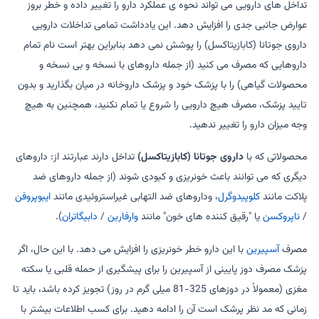
تداخل های دارویی می تواند نحوه ی عملکرد دارو را تغییر داده و خطر بروز
عوارض جانبی جدی را افزایش دهد. این یادداشت تمامی تداخلات دارویی
داروی جوتانا (کابازیتاکسل) را پوشش نمی دهد بنابراین بهتر است نام تمام
داروهایی که مصرف می کنید (از جمله داروهای با نسخه و بی نسخه و
محصولات گیاهی) را با پزشک خود و پزشک داروخانه در میان بگذارید و بدون
تایید پزشک، مصرف هیچ دارویی را شروع یا تمام نکنید، همچنین به هیچ
وجه میزان دارو را تغییر ندهید.
محصولاتی که با
داروی جوتانا (کابازیتاکسل)
تداخل دارند عبارتند از: داروهای
دیگری که می توانند باعث خونریزی و کبودی شوند (از جمله داروهای ضد
پلاکت مانند
کلوپیدوگرل
، وداروهای ضد التهابی غیراستروئیدی مانند
ایبوپروفن
/
ناپروکسن
یا "رقیق کننده های خون" مانند
وارفارین
/
دابیگاتران
).
مصرف
آسپیرین
با این دارو خطر خونریزی را افزایش می دهد. با این حال، اگر
پزشک مصرف دوز پایینی از آسپیرین را برای پیشگیری از حمله قلبی یا سکته
مغزی (معمولاً در دوزهای 325-81 میلی گرم در روز) تجویز کرده باشد، باید تا
زمانی که مد نظر پرشک است آن را ادامه دهید. برای کسب اطلاعات بیشتر با