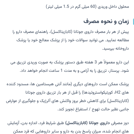
محلول داخل وریدی (60 میلی گرم در 1.5 میلی لیتر)
زمان و نحوه مصرف
پیش از هر بار مصرف داروی جوتانا (کابازیتاکسل)، راهنمای مصرف دارو را
مطالعه نمایید. می توانید سوالات خود را از پزشک معالج خود یا پزشک
داروخانه بپرسید.
این دارو معمولاً هر 3 هفته طبق دستور پزشک به صورت وریدی تزریق می
شود. پرستار، تزریق را به آرامی و به مدت 1 ساعت انجام خواهد داد.
پزشک ممکن است داروهای دیگری (مانند آنتی هیستامین ها، مسدود کننده
های H2، کورتیکواستروئیدها) را قبل از هر بار تزریق داروی جوتانا
(کابازیتاکسل) برای کاهش خطر بروز واکنش های آلرژیک و جلوگیری از عوارض
جانبی نظیر حالت تهوع / استفراغ تجویز کند.
دوز مصرفی
داروی جوتانا (کابازیتاکسل)
طبق شرایط فرد، اندازه بدن، آزمایش
های انجام شده، میزان پاسخ بدن به دارو و سایر داروهایی که فرد ممکن