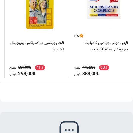
4.6
قرص مولتی ویتامین کامپلیت
قرص ویتامین ب کمپلکس یوروویتال
یوروویتال بسته 30 عددی
60 عدد
509,000
41%
772,200
50%
تومان
تومان
298,000
388,000
تومان
تومان