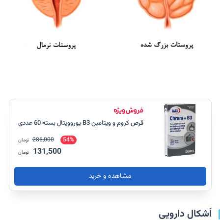
قرص کروم و ویتامین B3 یوروویتال بسته 60 عددی
286,000
54%
تومان
131,500
تومان
مشاهده و خرید
اَشکال دارویی