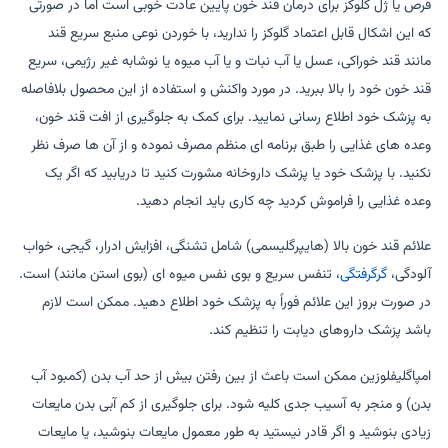
قرص یا ژل گلوکز برای درمان قند خون پایین عادت خوبی است اما در صورتی
که این اشکال قابل اعتماد گلوکز را ندارید، با خوردن نوعی منبع سریع قند
مانند قند خوراکی، عسل یا آب نبات و یا آب میوه یا نوشابه غیر رژیمی، سریع
قند خون خود را بالا ببرید. در مورد واکنش و استفاده از این محصول بلافاصله
به پزشک خود اطلاع رسانی نمایید. برای کمک به جلوگیری از افت قند خون،
وعده های غذایی را طبق برنامه ای منظم مصرف نموده و از آن ها صرف نظر
نکنید. با پزشک خود یا پزشک داروخانه مشورت کنید تا دریابید که اگر یک
وعده غذایی را فراموش کردید چه کاری باید انجام دهید.
علائم قند خون بالا (هایپرگلیسمی) شامل تشنگی، افزایش ادرار، گیجی، خواب
آلودگی،
گرگرفتگی
، تنفس سریع و بوی نفس میوه ای (بوی استن مانند) است.
در صورت بروز این علائم فوراً به پزشک خود اطلاع دهید. ممکن است لازم
باشد پزشک داروهای دیابت را تنظیم کند.
امپاگلیفلوزین ممکن است باعث از بین رفتن بیش از حد آب بدن (کمبود آب
بدن) و منجر به آسیب جدی کلیه شود. برای جلوگیری از کم آبی بدن مایعات
زیادی بنوشید و اگر قادر نیستید به طور معمول مایعات بنوشید، یا مایعات