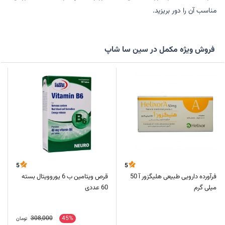
مناسب آن را دور بریزید.
فروش ویژه مکمل در سین سا شاپ
5
5
فرآورده دارویی طبیعی هلیگزور آ 50
قرص ویتامین ب 6 یوروویتال بسته
میلی گرم
60 عددی
308,000
45%
تومان