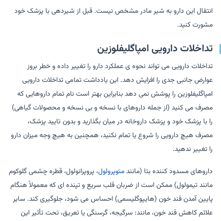
انتقال این دارو به شیر مادر مشخص نیست. قبل از شیردهی با پزشک خود
مشورت کنید.
تداخلات دارویی امپاگلیفلوزین
تداخلات دارویی می تواند نحوه ی عملکرد دارو را تغییر داده و خطر بروز
عوارض جانبی جدی را افزایش دهد. این یادداشت تمامی تداخلات دارویی
امپاگلیفلوزین را پوشش نمی دهد بنابراین بهتر است نام تمام داروهایی که
مصرف می کنید (از جمله داروهای با نسخه و بی نسخه و محصولات گیاهی)
را با پزشک خود و پزشک داروخانه در میان بگذارید و بدون تایید پزشک،
مصرف هیچ دارویی را شروع یا تمام نکنید، همچنین به هیچ وجه میزان دارو
را تغییر ندهید.
داروهای مسدود کننده بتا (مانند
متوپرولول
، پروپرانولول، قطره چشمی گلوکوم
مانند تیمولول) ممکن است از ضربان قلب سریع و تپنده ای که معمولاً هنگام
پایین آمدن قند خون (هایپوگلیسمی) احساس می شود، جلوگیری کند. سایر
علائم کاهش قند خون، مانند: سرگیجه، گرسنگی یا تعریق، تحت تأثیر این