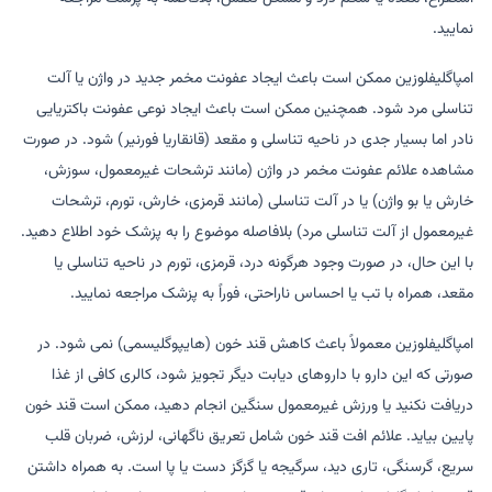
نمایید.
امپاگلیفلوزین ممکن است باعث ایجاد عفونت مخمر جدید در واژن یا آلت
تناسلی مرد شود. همچنین ممکن است باعث ایجاد نوعی عفونت باکتریایی
نادر اما بسیار جدی در ناحیه تناسلی و مقعد (قانقاریا فورنیر) شود. در صورت
مشاهده علائم عفونت مخمر در واژن (مانند ترشحات غیرمعمول، سوزش،
خارش یا بو واژن) یا در آلت تناسلی (مانند قرمزی، خارش، تورم، ترشحات
غیرمعمول از آلت تناسلی مرد) بلافاصله موضوع را به پزشک خود اطلاع دهید.
با این حال، در صورت وجود هرگونه درد، قرمزی، تورم در ناحیه تناسلی یا
مقعد، همراه با تب یا احساس ناراحتی، فوراً به پزشک مراجعه نمایید.
امپاگلیفلوزین معمولاً باعث کاهش قند خون (هایپوگلیسمی) نمی شود. در
صورتی که این دارو با داروهای دیابت دیگر تجویز شود، کالری کافی از غذا
دریافت نکنید یا ورزش غیرمعمول سنگین انجام دهید، ممکن است قند خون
پایین بیاید. علائم افت قند خون شامل تعریق ناگهانی، لرزش، ضربان قلب
سریع، گرسنگی، تاری دید، سرگیجه یا گزگز دست یا پا است. به همراه داشتن