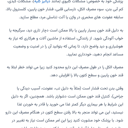
پزشکی خود به خصوص: مشکلات کلیوی (مانند
دیالیز کلیه
)، مشکلات کبدی،
کم آبی بدن، سوء مصرف الکل، نارسایی قلبی، فشار خون پایین، کلسترول بالا،
سابقه عفونت های مخمری در واژن یا آلت تناسلی مرد، مطلع سازید.
به دلیل قند خون بسیار پایین یا بالا ممکن است دچار تاری دید، سرگیجه یا
خواب آلودگی شوید. از رانندگی، استفاده از ماشین آلات و هرکاری که نیاز به
هوشیاری و دید واضح دارد، تا زمانی که بتوانید آن را در امنیت و وضعیت
مساعد انجام دهید، خودداری نمایید.
مصرف الکل را در طول مصرف این دارو محدود کنید زیرا می تواند خطر ابتلا به
قند خون پایین و سطح کتون بالا را افزایش دهد.
وقتی بدن تحت فشار است (مثلاً به دلیل تب، عفونت، آسیب دیدگی یا
جراحی)، کنترل قند خون ممکن است دشوارتر باشد. همچنین، اگر به دلیل
این شرایط یا هر بیماری دیگر کمتر غذا می خورید یا قادر به خوردن غذا
نیستید، این می تواند منجر به بالا رفتن سطح کتون در هنگام مصرف این دارو
شود. با پزشک خود مشورت کنید زیرا این امر ممکن است نیاز به تغییر در