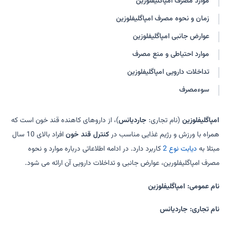
موارد مصرف امپاگلیفلوزین
ژاگلوزین
امیفلوز
زمان و نحوه مصرف امپاگلیفلوزین
امپاتوس
امپاگلوکو
امپاور
امپاگلوز
عوارض جانبی امپاگلیفلوزین
گلیدیانس
گلیجارد
موارد احتیاطی و منع مصرف
گلایسانو
تداخلات دارویی امپاگلیفلوزین
سوءمصرف
امپاگلیفلوزین
(نام تجاری:
جاردیانس
)، از داروهای کاهنده قند خون است که
همراه با ورزش و رژیم غذایی مناسب در
کنترل قند خون
افراد بالای 10 سال
مبتلا به
دیابت نوع 2
کاربرد دارد. در ادامه اطلاعاتی درباره موارد و نحوه
مصرف امپاگلیفلورین، عوارض جانبی و تداخلات دارویی آن ارائه می شود.
نام عمومی: امپاگلیفلوزین
نام تجاری: جاردیانس