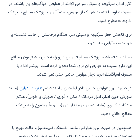
تکرر ادرار، سرگیجه و سبکی سر می توانند از عوارض امپاگلیفلوزین باشند. در
صورت تداوم یا تشدید هر یک از عوارض، حتماً آن را با پزشک معالج یا پزشک
داروخانه مطرح کنید.
برای کاهش خطر سرگیجه و سبکی سر، هنگام برخاستن از حالت نشسته یا
خوابیده، به آرامی بلند شوید.
به یاد داشته باشید پزشک معالجتان این دارو را به دلیل بیشتر بودن منافع
این دارو نسبت به عوارض آن برای شما تجویز کرده است. بیشتر افراد با
مصرف امپاگلیفلوزین، دچار عوارض جانبی جدی نمی شوند.
در صورت بروز عوارض جانبی نادر اما جدی مانند: علائم
عفونت ادراری
(مانند
سوزش حین ادرار، ادرار دردناک / مکرر / فوری / صورتی یا خونی)، علائم
مشکلات کلیوی (مانند تغییر در مقدار ادرار)، سریعاً موضوع را به پزشک
معالج اطلاع دهید.
همچنین در صورت بروز عوارضی مانند: خستگی غیرمعمول، حالت تهوع یا
استفراغ، معده یا شکم درد و مشکل تنفس، بلافاصله به پزشک مراجعه