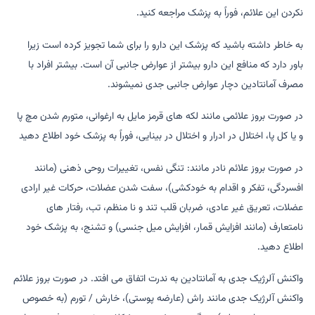
نکردن این علائم، فوراً به پزشک مراجعه کنید.
به خاطر داشته باشید که پزشک این دارو را برای شما تجویز کرده است زیرا
باور دارد که منافع این دارو بیشتر از عوارض جانبی آن است. بیشتر افراد با
مصرف آمانتادین دچار عوارض جانبی جدی نمیشوند.
در صورت بروز علائمی مانند لکه های قرمز مایل به ارغوانی، متورم شدن مچ پا
و یا کل پا، اختلال در ادرار و اختلال در بینایی، فوراً به پزشک خود اطلاع دهید
در صورت بروز علائم نادر مانند: تنگی نفس، تغییرات روحی ذهنی (مانند
افسردگی، تفکر و اقدام به خودکشی)، سفت شدن عضلات، حرکات غیر ارادی
عضلات، تعریق غیر عادی، ضربان قلب تند و نا منظم، تب، رفتار های
نامتعارف (مانند افزایش قمار، افزایش میل جنسی) و تشنج، به پزشک خود
اطلاع دهید.
واکنش آلرژیک جدی به آمانتادین به ندرت اتفاق می افتد. در صورت بروز علائم
واکنش آلرژیک جدی مانند راش (عارضه پوستی)، خارش / تورم (به خصوص