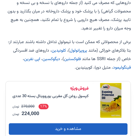
داروهایی که مصرف می کنید (از جمله داروهای با نسخه و بی نسخه و
محصولات گیاهی) را با پزشک خود و پزشک داروخانه در میان بگذارید و بدون
تایید پزشک، مصرف هیچ دارویی را شروع یا تمام نکنید، همچنین به هیچ
وجه میزان دارو را تغییر ندهید.
برخی از محصولاتی که ممکن است با تیمولول تداخل داشته باشند عبارتند از:
بتا بلاکرهای خوراکی (مانند
پروپرانولول
)،
کلونیدین
، ​​داروهای ضد افسردگی
خاص (از جمله SSRI ها مانند
فلوکستین
)،
دیگوکسین
،
اپی نفرین
،
فینگولیمود
، متیل دوپا، کویینیدین.
کپسول روغن گل مغربی یوروویتال بسته 30 عددی
270,000
17%
تومان
224,000
تومان
مشاهده و خرید