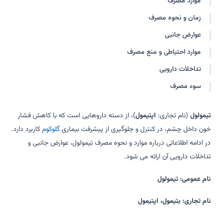
موارد مصرف
تیموپتیک اکومتر
تیموپتیک اکومتر پلاس
زمان و نحوه مصرف
تیموپتیک-اکس ای
تیمولول مالئات چشمی
تیموپتیک این اکودوز
تیمولول مالئات (ای کیو وی-
عوارض جانبی
ایستالول)
موارد احتیاطی و منع مصرف
تیمولول مالئات (ای کیو وی-
اپتوتیم- پی بی ای
تیموپتیک)
تداخلات دارویی
لوپل-آی
سوء مصرف
تیمولول
(نام تجاری:
اپتیمول
)، از دسته داروهایی است که با کاهش فشار
خون داخل چشم، در کنترل و جلوگیری از پیشرفت بیماری
گلوکوم
کاربرد دارد.
در ادامه اطلاعاتی درباره موارد و نحوه مصرف تیمولول، عوارض جانبی و
تداخلات دارویی آن ارائه می شود.
نام عمومی: تیمولول
نام تجاری: بتیمول، اپتیمول