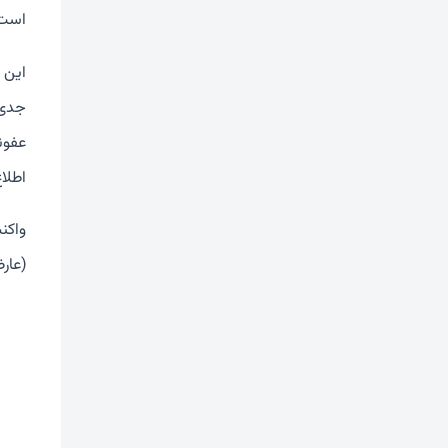
است.
این د
جدی 
عفون
اطلا
واکن
(عار