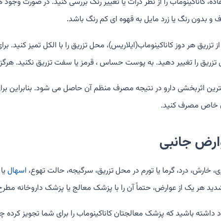
ده، کاناکینوماب را از نظر ذرات یا تغییر رنگ بررسی کنید. در صورت وجود هر
 و بدون رنگ یا زرد مایل به قهوه ای کم رنگ باشد.
ز تزریق هر دوز کاناکینوماب(ایلاریس)، محل تزریق را با الکل تمیز کنید. ب
تزریق را تغییر دهید. به پوست حساس ، قرمز یا سفت تزریق نکنید. هرگز ا
رین اثربخشی دارو در نتیجه مصرف منظم آن حاصل می شود. بنابراین برای 
 خاص مصرف کنید.
ارض جانبی
ی، خارش، درد، گرما یا تورم در محل تزریق، سرگیجه، حالت تهوع،
اسهال
یا 
شدید هر یک از عوارض، حتماً آن را با پزشک معالج یا پزشک داروخانه مطرح
د داشته باشید که پزشک معالجتان کاناکینوماب را برای شما تجویز کرده چرا