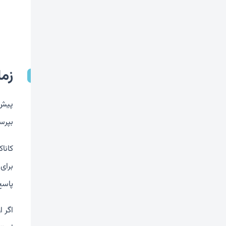
زم
پیش 
بپرس
پاسخ
اگر ا