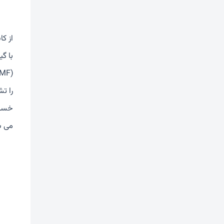
از کا
را ت
می ش