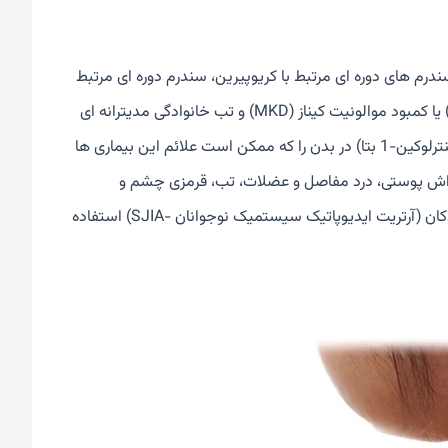
سندرم های دوره ای مرتبط با کریوپیرین، سندرم دوره ای مرتبط
با گیرنده فاکتور نکروز تومور (TRAPS)، سندرم هایپرایمونوگلوبولین دی (HIDS) یا کمبود موالونیت کیناز (MKD) و تب خانوادگی مدیترانه ای
(FMF) استفاده می شود. کاناکینوماب تولید و ترشح پروتئین طبیعی خاصی (اینترلوکین-1 بتا) در بدن را که ممکن است علائم این بیماری ها
 راش پوستی، درد مفاصل و عضلات، تب، قرمزی چشم و
خستگی کمک کند. این دارو همچنین برای درمان نوعی آرتریت روماتوئید در کودکان (آرتریت ایدیوپاتیک سیستمیک نوجوانان -SJIA) استفاده