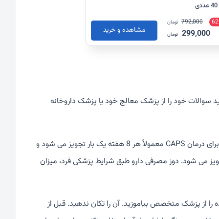
792,000
62
تومان
مشاهده و خرید
299,000
تومان
ید سوالات خود را از پزشک معالج خود یا پزشک داروخانه
کاناکینوماب طبق دستور پزشک و به صورت زیر جلدی تزریق می شود. این دارو برای درمان CAPS معمولاً هر 8 هفته یک بار تجویز می شود و
TRAPS ،HIDS / معمولاً هر 4 هفته یک بار تجویز می شود. دوز مصرفی دارو طبق شرایط پزشکی فرد، میزان
ده را از پزشک متخصص بیاموزید. آن را تکان ندهید. قبل از