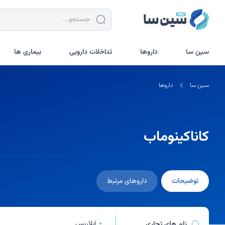
جستجو در سین سا
سین سا
داروها
تداخلات دارویی
بیماری ها
سین سا
داروها
کاناکینوماب
توضیحات
داروهای مرتبط
ایلاریس
نام های تجاری