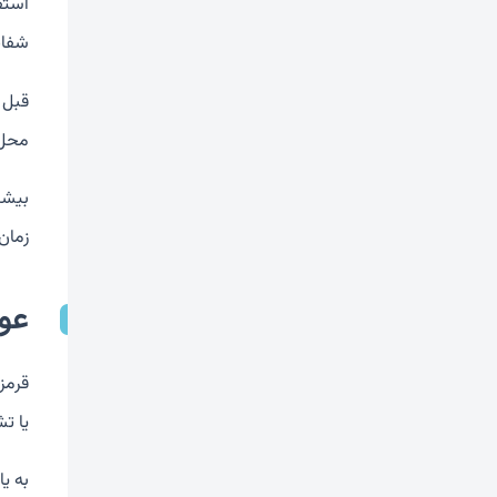
استفا
شفاف
قبل ا
محل 
بیشت
زمان
عو
قرمز
یا ت
به یا