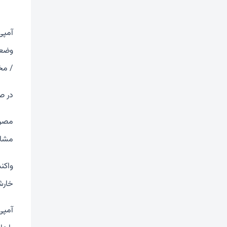
آمپی
وضعی
/ مخ
در صو
مصرف
مشاه
واکن
خارش
آمپی