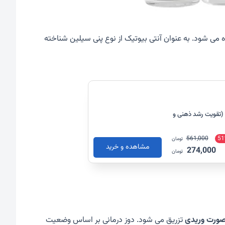
 می شود. به عنوان آنتی بیوتیک از نوع پنی سیلین شناخته
پلاس فور تینز یوروویتال 60 عدد (تقویت رشد ذهنی و
561,000
51
تومان
مشاهده و خرید
274,000
تومان
صورت وریدی
تزریق می شود. دوز درمانی بر اساس وضعیت