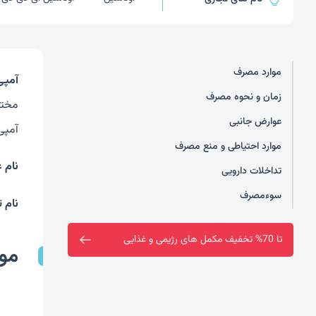
موارد مصرف
آمپی
زمان و نحوه مصرف
مختل
عوارض جانبی
آمپی
موارد احتیاطی و منع مصرف
نام 
تداخلات دارویی
سوءمصرف
نام 
فروشگاه سین سا افتتاح شد
مو