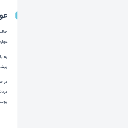
عو
حالت
عوار
به ی
بیشت
در ص
دردن
پوست