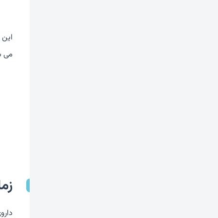
این 
می ش
زم
دارو