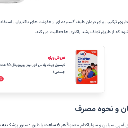
داروی ترکیبی برای درمان طیف گسترده ای از عفونت های باکتریایی استفاده
ود که از طریق توقف رشد باکتری ها فعالیت می کند.
کپسول زینک 
جسمی)
%
ان و نحوه مصرف
ی آمپی سیلین و سولباکتام معمولاً
هر 6 ساعت
یا طبق دستور پزشک
به 