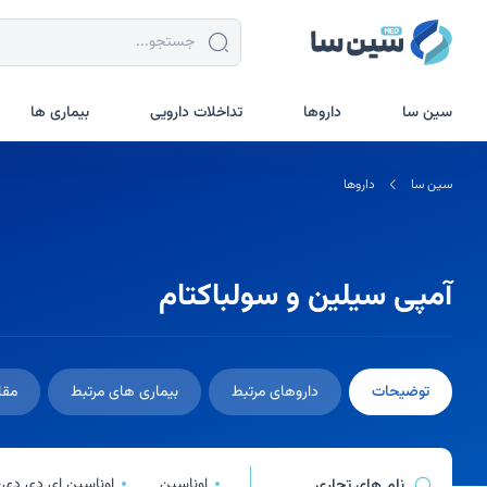
جستجو در سین سا
سین سا
داروها
تداخلات دارویی
بیماری ها
سین سا
داروها
آمپی سیلین و سولباکتام
توضیحات
داروهای مرتبط
بیماری های مرتبط
مقا
اوناسین
اوناسین ای دی دی-
نام های تجاری