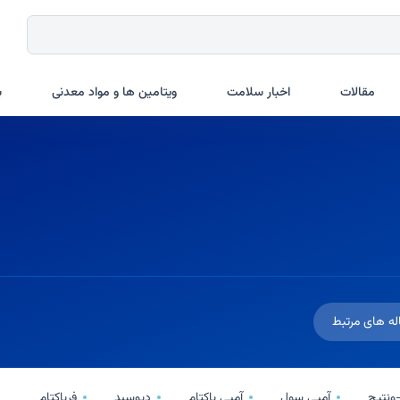
مقالات
اخبار سلامت
ویتامین ها و مواد معدنی
ب
له های مرتبط
ونتیج
آمپی سول
آمپی باکتام
دیوسید
فرباکتام