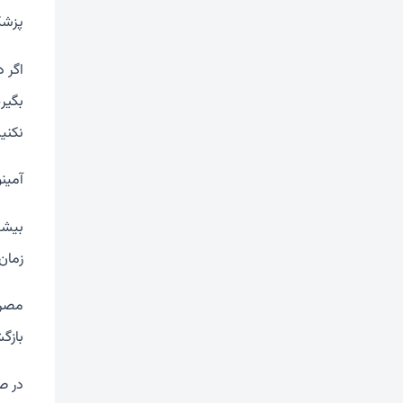
پزشک
اگر 
بگیری
نکنید
آمینو
بیشت
زمان
مصرف
بازگ
در ص